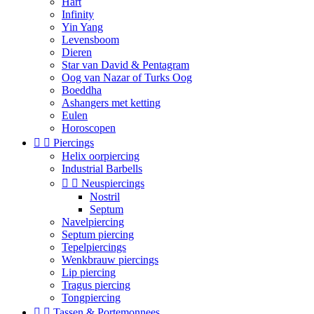
Hart
Infinity
Yin Yang
Levensboom
Dieren
Star van David & Pentagram
Oog van Nazar of Turks Oog
Boeddha
Ashangers met ketting
Eulen
Horoscopen


Piercings
Helix oorpiercing
Industrial Barbells


Neuspiercings
Nostril
Septum
Navelpiercing
Septum piercing
Tepelpiercings
Wenkbrauw piercings
Lip piercing
Tragus piercing
Tongpiercing


Tassen & Portemonnees