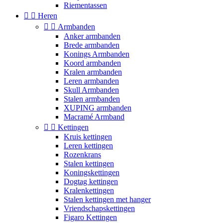
Riementassen


Heren


Armbanden
Anker armbanden
Brede armbanden
Konings Armbanden
Koord armbanden
Kralen armbanden
Leren armbanden
Skull Armbanden
Stalen armbanden
XUPING armbanden
Macramé Armband


Kettingen
Kruis kettingen
Leren kettingen
Rozenkrans
Stalen kettingen
Koningskettingen
Dogtag kettingen
Kralenkettingen
Stalen kettingen met hanger
Vriendschapskettingen
Figaro Kettingen