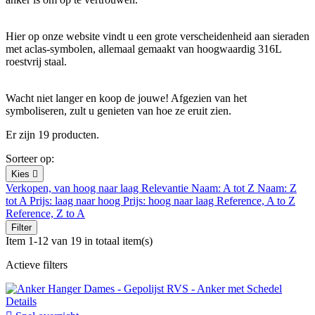
Hier op onze website vindt u een grote verscheidenheid aan sieraden
met aclas-symbolen, allemaal gemaakt van hoogwaardig 316L
roestvrij staal.
Wacht niet langer en koop de jouwe! Afgezien van het
symboliseren, zult u genieten van hoe ze eruit zien.
Er zijn 19 producten.
Sorteer op:
Kies

Verkopen, van hoog naar laag
Relevantie
Naam: A tot Z
Naam: Z
tot A
Prijs: laag naar hoog
Prijs: hoog naar laag
Reference, A to Z
Reference, Z to A
Filter
Item 1-12 van 19 in totaal item(s)
Actieve filters