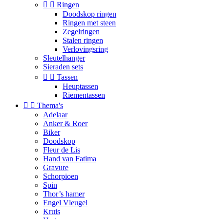


Ringen
Doodskop ringen
Ringen met steen
Zegelringen
Stalen ringen
Verlovingsring
Sleutelhanger
Sieraden sets


Tassen
Heuptassen
Riementassen


Thema's
Adelaar
Anker & Roer
Biker
Doodskop
Fleur de Lis
Hand van Fatima
Gravure
Schorpioen
Spin
Thor’s hamer
Engel Vleugel
Kruis