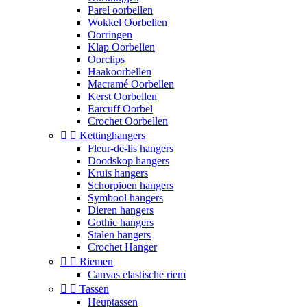
Parel oorbellen
Wokkel Oorbellen
Oorringen
Klap Oorbellen
Oorclips
Haakoorbellen
Macramé Oorbellen
Kerst Oorbellen
Earcuff Oorbel
Crochet Oorbellen


Kettinghangers
Fleur-de-lis hangers
Doodskop hangers
Kruis hangers
Schorpioen hangers
Symbool hangers
Dieren hangers
Gothic hangers
Stalen hangers
Crochet Hanger


Riemen
Canvas elastische riem


Tassen
Heuptassen