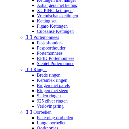
Kettingen met hanger
Ashangers met ketting
XUPING kettingen
Vriendschapskettingen
Ketting set
Figaro Kettingen
Cubaanse Kettingen


Portemonnees
Pasjeshouders
Paspoorthouder
Portemonnees
RFID Portemonnees
Sleutel Portemonnee


Ringen
Brede ringen
Keramiek ringen
Ringen met parels
Ringen met steen
Stalen ringen
925 zilver ringen
Verlovingsring


Oorbellen
Fake plug oorbellen
Lange oorbellen
Oorknopjes