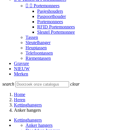


Portemonnees
Pasjeshouders
Paspoorthouder
Portemonnees
RFID Portemonnees
Sleutel Portemonnee
Tassen
Sleutelhanger
Heuptassen
Telefoontassen
Riementassen
Gravure
NIEUW
Merken
search
clear
Home
Heren
Kettinghangers
Anker hangers
Kettinghangers
Anker hangers