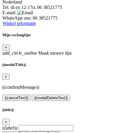
Nederland
Tel. di-zo 12-17u:
06 38521775
E-mail:
WhatsApp ons:
06 38521775
Winkel informatie
Mijn verlanglijst
×
add_circle_outline
Maak nieuwe lijst
((modalTitle))
×
((confirmMessage))
((cancelText))
((modalDeleteText))
((title))
×
((label))