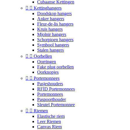
Cubaanse Kettingen


Kettinghangers
Doodskop hangers
Anker hangers
Fleur-de-lis hangers
Kruis hangers
Mjolnir hangers
Schorpioen hangers
Symbool hangers
Stalen hangers


Oorbellen
Oorringen
Fake plug oorbellen
Oorknopjes


Portemonnees
Pasjeshouders
RFID Portemonnees
Portemonnees
Paspoorthouder
Sleutel Portemonnee


Riemen
Elastische riem
Leer Riemen
Canvas Riem