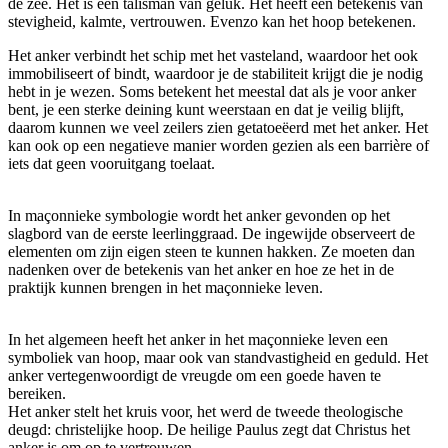
de zee. Het is een talisman van geluk. Het heeft een betekenis van
stevigheid, kalmte, vertrouwen. Evenzo kan het hoop betekenen.
Het anker verbindt het schip met het vasteland, waardoor het ook
immobiliseert of bindt, waardoor je de stabiliteit krijgt die je nodig
hebt in je wezen. Soms betekent het meestal dat als je voor anker
bent, je een sterke deining kunt weerstaan ​​en dat je veilig blijft,
daarom kunnen we veel zeilers zien getatoeëerd met het anker. Het
kan ook op een negatieve manier worden gezien als een barrière of
iets dat geen vooruitgang toelaat.
In maçonnieke symbologie wordt het anker gevonden op het
slagbord van de eerste leerlinggraad. De ingewijde observeert de
elementen om zijn eigen steen te kunnen hakken. Ze moeten dan
nadenken over de betekenis van het anker en hoe ze het in de
praktijk kunnen brengen in het maçonnieke leven.
In het algemeen heeft het anker in het maçonnieke leven een
symboliek van hoop, maar ook van standvastigheid en geduld. Het
anker vertegenwoordigt de vreugde om een ​​goede haven te
bereiken.
Het anker stelt het kruis voor, het werd de tweede theologische
deugd: christelijke hoop. De heilige Paulus zegt dat Christus het
anker is om op te vertrouwen.