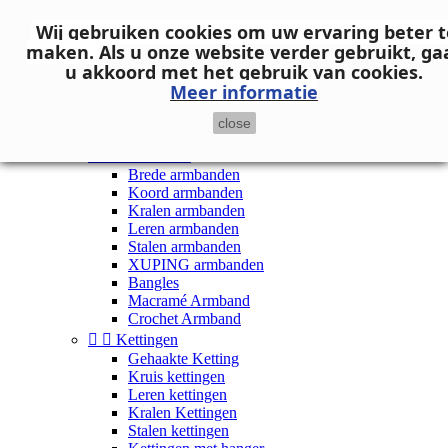
Neem contact op
Wij gebruiken cookies om uw ervaring beter t

Inloggen
maken.
Als u onze website verder gebruikt, ga
shopping_cart
Winkelwagen
(0)
u akkoord met het gebruik van cookies.

Meer informatie
close


Dames


Armbanden
Brede armbanden
Koord armbanden
Kralen armbanden
Leren armbanden
Stalen armbanden
XUPING armbanden
Bangles
Macramé Armband
Crochet Armband


Kettingen
Gehaakte Ketting
Kruis kettingen
Leren kettingen
Kralen Kettingen
Stalen kettingen