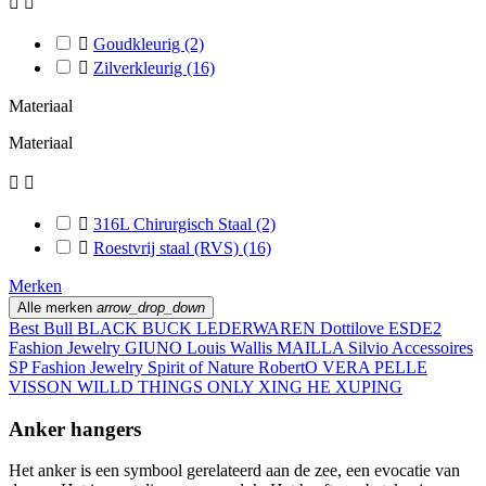



Goudkleurig
(2)

Zilverkleurig
(16)
Materiaal
Materiaal



316L Chirurgisch Staal
(2)

Roestvrij staal (RVS)
(16)
Merken
Alle merken
arrow_drop_down
Best Bull
BLACK BUCK LEDERWAREN
Dottilove
ESDE2
Fashion Jewelry
GIUNO
Louis Wallis
MAILLA
Silvio Accessoires
SP Fashion Jewelry
Spirit of Nature RobertO
VERA PELLE
VISSON
WILLD THINGS ONLY
XING HE
XUPING
Anker hangers
Het anker is een symbool gerelateerd aan de zee, een evocatie van