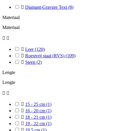

Diamant-Gravure Text
(8)
Materiaal
Materiaal



Leer
(120)

Roestvrij staal (RVS)
(109)

Steen
(2)
Lengte
Lengte



15 - 25 cm
(1)

16 - 20 cm
(1)

18 - 21 cm
(1)

19 - 22 cm
(1)

19,5 cm
(1)