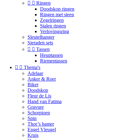


Ringen
Doodskop ringen
Ringen met steen
Zegelringen
Stalen ringen
Verlovingsring
Sleutelhanger
Sieraden sets


Tassen
Heuptassen
Riementassen


Thema's
Adelaar
Anker & Roer
Biker
Doodskop
Fleur de Lis
Hand van Fatima
Gravure
Schorpioen
Spin
Thor’s hamer
Engel Vleugel
Kruis