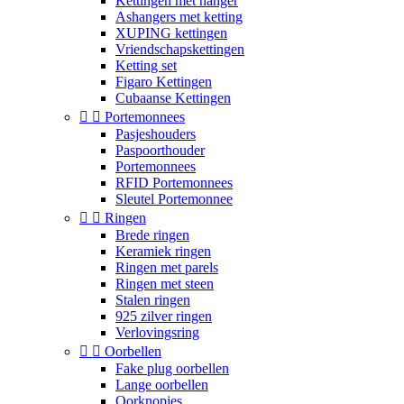
Kettingen met hanger
Ashangers met ketting
XUPING kettingen
Vriendschapskettingen
Ketting set
Figaro Kettingen
Cubaanse Kettingen


Portemonnees
Pasjeshouders
Paspoorthouder
Portemonnees
RFID Portemonnees
Sleutel Portemonnee


Ringen
Brede ringen
Keramiek ringen
Ringen met parels
Ringen met steen
Stalen ringen
925 zilver ringen
Verlovingsring


Oorbellen
Fake plug oorbellen
Lange oorbellen
Oorknopjes