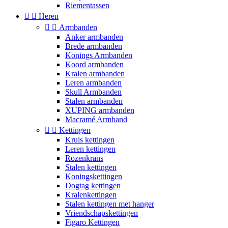
Riementassen


Heren


Armbanden
Anker armbanden
Brede armbanden
Konings Armbanden
Koord armbanden
Kralen armbanden
Leren armbanden
Skull Armbanden
Stalen armbanden
XUPING armbanden
Macramé Armband


Kettingen
Kruis kettingen
Leren kettingen
Rozenkrans
Stalen kettingen
Koningskettingen
Dogtag kettingen
Kralenkettingen
Stalen kettingen met hanger
Vriendschapskettingen
Figaro Kettingen