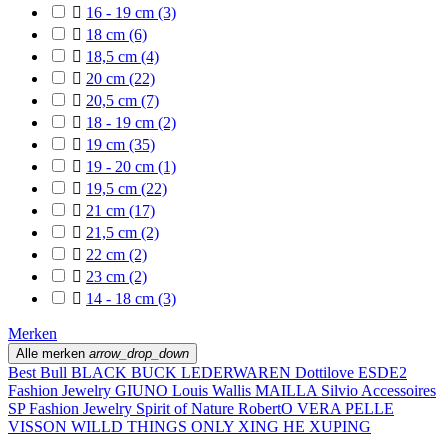

16 - 19 cm
(3)

18 cm
(6)

18,5 cm
(4)

20 cm
(22)

20,5 cm
(7)

18 - 19 cm
(2)

19 cm
(35)

19 - 20 cm
(1)

19,5 cm
(22)

21 cm
(17)

21,5 cm
(2)

22 cm
(2)

23 cm
(2)

14 - 18 cm
(3)
Merken
Alle merken
arrow_drop_down
Best Bull
BLACK BUCK LEDERWAREN
Dottilove
ESDE2
Fashion Jewelry
GIUNO
Louis Wallis
MAILLA
Silvio Accessoires
SP Fashion Jewelry
Spirit of Nature RobertO
VERA PELLE
VISSON
WILLD THINGS ONLY
XING HE
XUPING