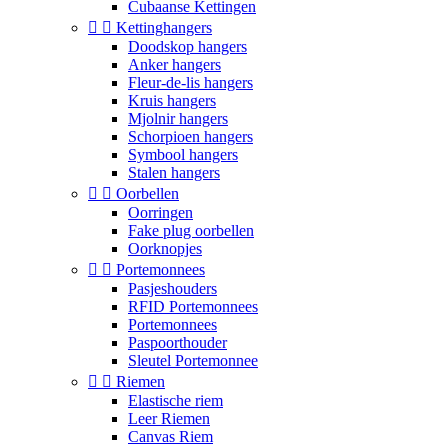
Cubaanse Kettingen


Kettinghangers
Doodskop hangers
Anker hangers
Fleur-de-lis hangers
Kruis hangers
Mjolnir hangers
Schorpioen hangers
Symbool hangers
Stalen hangers


Oorbellen
Oorringen
Fake plug oorbellen
Oorknopjes


Portemonnees
Pasjeshouders
RFID Portemonnees
Portemonnees
Paspoorthouder
Sleutel Portemonnee


Riemen
Elastische riem
Leer Riemen
Canvas Riem