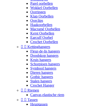
Parel oorbellen
Wokkel Oorbellen
Oorringen
Klap Oorbellen
Oorclips
Haakoorbellen
Macramé Oorbellen
Kerst Oorbellen
Earcuff Oorbel
Crochet Oorbellen


Kettinghangers
Fleur-de-lis hangers
Doodskop hangers
Kruis hangers
Schorpioen hangers
Symbool hangers
Dieren hangers
Gothic hangers
Stalen hangers
Crochet Hanger


Riemen
Canvas elastische riem


Tassen
Heuptassen