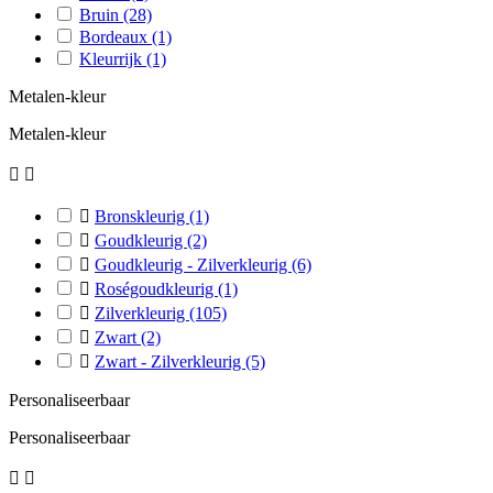
Bruin
(28)
Bordeaux
(1)
Kleurrijk
(1)
Metalen-kleur
Metalen-kleur



Bronskleurig
(1)

Goudkleurig
(2)

Goudkleurig - Zilverkleurig
(6)

Roségoudkleurig
(1)

Zilverkleurig
(105)

Zwart
(2)

Zwart - Zilverkleurig
(5)
Personaliseerbaar
Personaliseerbaar

