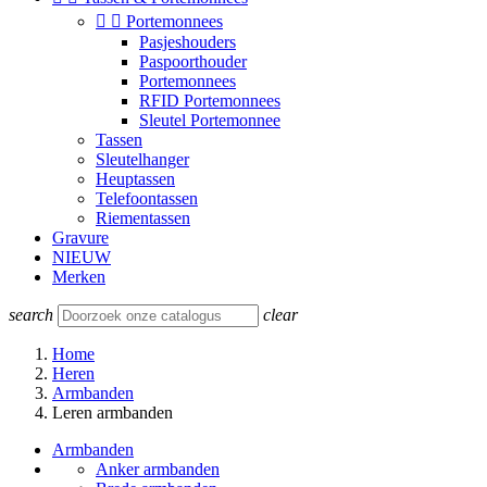


Portemonnees
Pasjeshouders
Paspoorthouder
Portemonnees
RFID Portemonnees
Sleutel Portemonnee
Tassen
Sleutelhanger
Heuptassen
Telefoontassen
Riementassen
Gravure
NIEUW
Merken
search
clear
Home
Heren
Armbanden
Leren armbanden
Armbanden
Anker armbanden