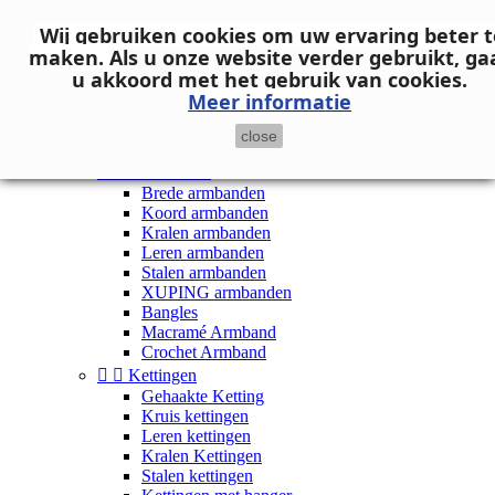
Neem contact op
Wij gebruiken cookies om uw ervaring beter t

Inloggen
maken.
Als u onze website verder gebruikt, ga
shopping_cart
Winkelwagen
(0)
u akkoord met het gebruik van cookies.

Meer informatie
close


Dames


Armbanden
Brede armbanden
Koord armbanden
Kralen armbanden
Leren armbanden
Stalen armbanden
XUPING armbanden
Bangles
Macramé Armband
Crochet Armband


Kettingen
Gehaakte Ketting
Kruis kettingen
Leren kettingen
Kralen Kettingen
Stalen kettingen