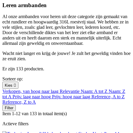
Leren armbanden
Al onze armbanden voor heren uit deze categorie zijn gemaakt van
echt rundleer en hoogwaardig 316L roestvrij staal. We hebben ze in
vele stijlen, zoals: glad leer, gevlochten leer, lederen koord, etc.
Door de verschillende diktes van het leer ziet elke armband er
anders uit en heeft daarom een ​​sterk en mannelijk uiterlijk. Echt
allemaal zijn geweldig en onweerstaanbaar.
Wacht niet langer en krijg de jouwe! Je zult het geweldig vinden hoe
ze eruit zien.
Er zijn 133 producten.
Sorteer op:
Kies

Verkopen, van hoog naar laag
Relevantie
Naam: A tot Z
Naam: Z
tot A
Prijs: laag naar hoog
Prijs: hoog naar laag
Reference, A to Z
Reference, Z to A
Filter
Item 1-12 van 133 in totaal item(s)
Actieve filters