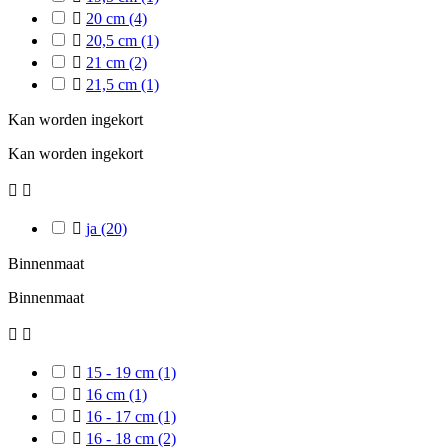

20 cm
(4)

20,5 cm
(1)

21 cm
(2)

21,5 cm
(1)
Kan worden ingekort
Kan worden ingekort



ja
(20)
Binnenmaat
Binnenmaat



15 - 19 cm
(1)

16 cm
(1)

16 - 17 cm
(1)

16 - 18 cm
(2)