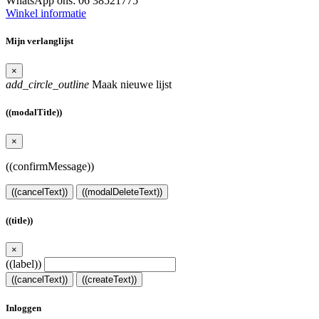
WhatsApp ons:
06 38521775
Winkel informatie
Mijn verlanglijst
×
add_circle_outline
Maak nieuwe lijst
((modalTitle))
×
((confirmMessage))
((cancelText))
((modalDeleteText))
((title))
×
((label))
((cancelText))
((createText))
Inloggen