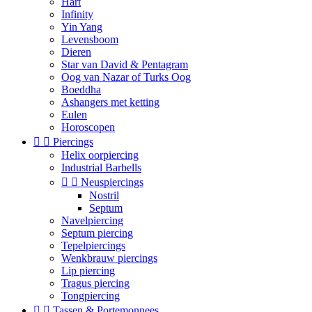
Hart
Infinity
Yin Yang
Levensboom
Dieren
Star van David & Pentagram
Oog van Nazar of Turks Oog
Boeddha
Ashangers met ketting
Eulen
Horoscopen


Piercings
Helix oorpiercing
Industrial Barbells


Neuspiercings
Nostril
Septum
Navelpiercing
Septum piercing
Tepelpiercings
Wenkbrauw piercings
Lip piercing
Tragus piercing
Tongpiercing


Tassen & Portemonnees