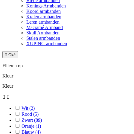
Brede armbanden
Konings Armbanden
Koord armbanden
Kralen armbanden
Leren armbanden
Macramé Armband
Skull Armbanden
Stalen armbanden
XUPING armbanden

Oké
Filteren op
Kleur
Kleur


Wit
(2)
Rood
(5)
Zwart
(89)
Oranje
(1)
Blauw
(4)