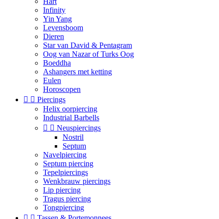
Hart
Infinity
Yin Yang
Levensboom
Dieren
Star van David & Pentagram
Oog van Nazar of Turks Oog
Boeddha
Ashangers met ketting
Eulen
Horoscopen


Piercings
Helix oorpiercing
Industrial Barbells


Neuspiercings
Nostril
Septum
Navelpiercing
Septum piercing
Tepelpiercings
Wenkbrauw piercings
Lip piercing
Tragus piercing
Tongpiercing


Tassen & Portemonnees