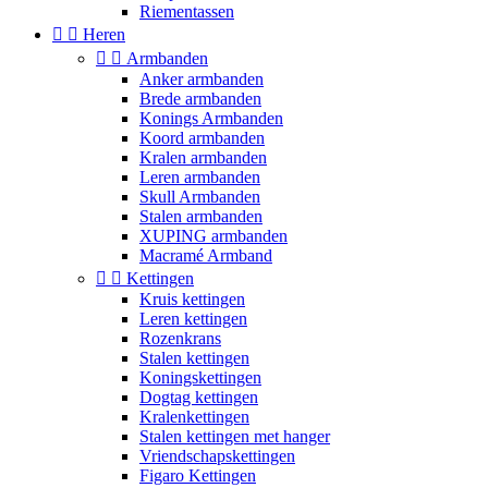
Riementassen


Heren


Armbanden
Anker armbanden
Brede armbanden
Konings Armbanden
Koord armbanden
Kralen armbanden
Leren armbanden
Skull Armbanden
Stalen armbanden
XUPING armbanden
Macramé Armband


Kettingen
Kruis kettingen
Leren kettingen
Rozenkrans
Stalen kettingen
Koningskettingen
Dogtag kettingen
Kralenkettingen
Stalen kettingen met hanger
Vriendschapskettingen
Figaro Kettingen