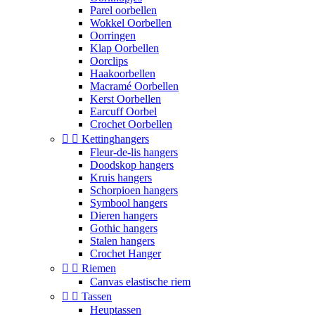
Parel oorbellen
Wokkel Oorbellen
Oorringen
Klap Oorbellen
Oorclips
Haakoorbellen
Macramé Oorbellen
Kerst Oorbellen
Earcuff Oorbel
Crochet Oorbellen


Kettinghangers
Fleur-de-lis hangers
Doodskop hangers
Kruis hangers
Schorpioen hangers
Symbool hangers
Dieren hangers
Gothic hangers
Stalen hangers
Crochet Hanger


Riemen
Canvas elastische riem


Tassen
Heuptassen