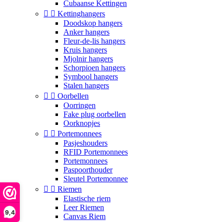
Cubaanse Kettingen


Kettinghangers
Doodskop hangers
Anker hangers
Fleur-de-lis hangers
Kruis hangers
Mjolnir hangers
Schorpioen hangers
Symbool hangers
Stalen hangers


Oorbellen
Oorringen
Fake plug oorbellen
Oorknopjes


Portemonnees
Pasjeshouders
RFID Portemonnees
Portemonnees
Paspoorthouder
Sleutel Portemonnee


Riemen
Elastische riem
Leer Riemen
9,4
Canvas Riem