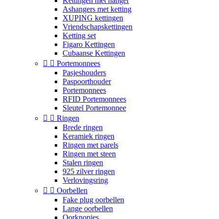
Kettingen met hanger
Ashangers met ketting
XUPING kettingen
Vriendschapskettingen
Ketting set
Figaro Kettingen
Cubaanse Kettingen


Portemonnees
Pasjeshouders
Paspoorthouder
Portemonnees
RFID Portemonnees
Sleutel Portemonnee


Ringen
Brede ringen
Keramiek ringen
Ringen met parels
Ringen met steen
Stalen ringen
925 zilver ringen
Verlovingsring


Oorbellen
Fake plug oorbellen
Lange oorbellen
Oorknopjes