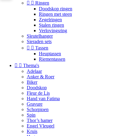


Ringen
Doodskop ringen
Ringen met steen
Zegelringen
Stalen ringen
Verlovingsring
Sleutelhanger
Sieraden sets


Tassen
Heuptassen
Riementassen


Thema's
Adelaar
Anker & Roer
Biker
Doodskop
Fleur de Lis
Hand van Fatima
Gravure
Schorpioen
Spin
Thor’s hamer
Engel Vleugel
Kruis