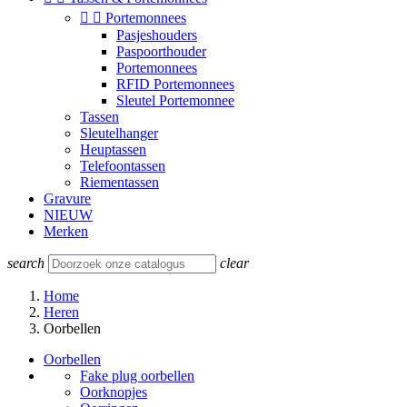


Portemonnees
Pasjeshouders
Paspoorthouder
Portemonnees
RFID Portemonnees
Sleutel Portemonnee
Tassen
Sleutelhanger
Heuptassen
Telefoontassen
Riementassen
Gravure
NIEUW
Merken
search
clear
Home
Heren
Oorbellen
Oorbellen
Fake plug oorbellen
Oorknopjes