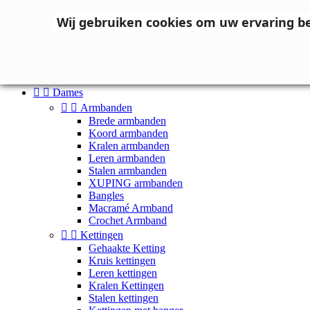
Neem contact op
Wij gebruiken cookies om uw ervaring b

Inloggen
shopping_cart
Winkelwagen
(0)



Dames


Armbanden
Brede armbanden
Koord armbanden
Kralen armbanden
Leren armbanden
Stalen armbanden
XUPING armbanden
Bangles
Macramé Armband
Crochet Armband


Kettingen
Gehaakte Ketting
Kruis kettingen
Leren kettingen
Kralen Kettingen
Stalen kettingen