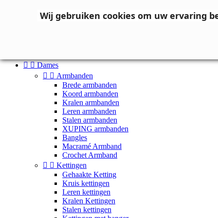
Neem contact op
Wij gebruiken cookies om uw ervaring b

Inloggen
shopping_cart
Winkelwagen
(0)



Dames


Armbanden
Brede armbanden
Koord armbanden
Kralen armbanden
Leren armbanden
Stalen armbanden
XUPING armbanden
Bangles
Macramé Armband
Crochet Armband


Kettingen
Gehaakte Ketting
Kruis kettingen
Leren kettingen
Kralen Kettingen
Stalen kettingen