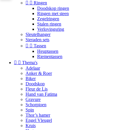


Ringen
Doodskop ringen
Ringen met steen
Zegelringen
Stalen ringen
Verlovingsring
Sleutelhanger
Sieraden sets


Tassen
Heuptassen
Riementassen


Thema's
Adelaar
Anker & Roer
Biker
Doodskop
Fleur de Lis
Hand van Fatima
Gravure
Schorpioen
Spin
Thor’s hamer
Engel Vleugel
Kruis