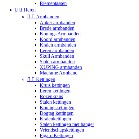
Riementassen


Heren


Armbanden
Anker armbanden
Brede armbanden
Konings Armbanden
Koord armbanden
Kralen armbanden
Leren armbanden
Skull Armbanden
Stalen armbanden
XUPING armbanden
Macramé Armband


Kettingen
Kruis kettingen
Leren kettingen
Rozenkrans
Stalen kettingen
Koningskettingen
Dogtag kettingen
Kralenkettingen
Stalen kettingen met hanger
Vriendschapskettingen
Figaro Kettingen