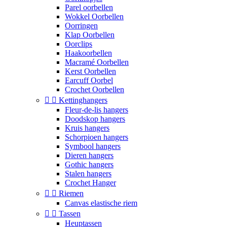
Parel oorbellen
Wokkel Oorbellen
Oorringen
Klap Oorbellen
Oorclips
Haakoorbellen
Macramé Oorbellen
Kerst Oorbellen
Earcuff Oorbel
Crochet Oorbellen


Kettinghangers
Fleur-de-lis hangers
Doodskop hangers
Kruis hangers
Schorpioen hangers
Symbool hangers
Dieren hangers
Gothic hangers
Stalen hangers
Crochet Hanger


Riemen
Canvas elastische riem


Tassen
Heuptassen