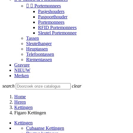


Portemonnees
Pasjeshouders
Paspoorthouder
Portemonnees
RFID Portemonnees
Sleutel Portemonnee
Tassen
Sleutelhanger
Heuptassen
Telefoontassen
Riementassen
Gravure
NIEUW
Merken
search
clear
Home
Heren
Kettingen
Figaro Kettingen
Kettingen
Cubaanse Kettingen