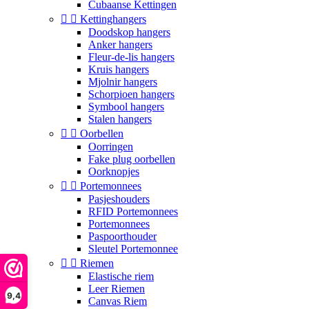
Cubaanse Kettingen


Kettinghangers
Doodskop hangers
Anker hangers
Fleur-de-lis hangers
Kruis hangers
Mjolnir hangers
Schorpioen hangers
Symbool hangers
Stalen hangers


Oorbellen
Oorringen
Fake plug oorbellen
Oorknopjes


Portemonnees
Pasjeshouders
RFID Portemonnees
Portemonnees
Paspoorthouder
Sleutel Portemonnee


Riemen
Elastische riem
Leer Riemen
9,4
Canvas Riem