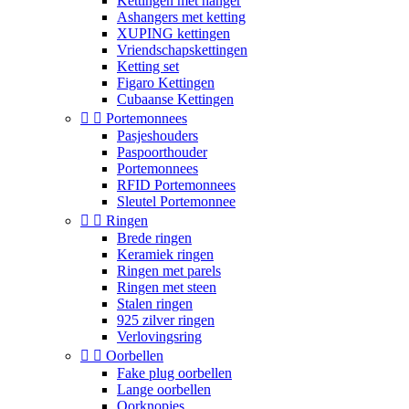
Kettingen met hanger
Ashangers met ketting
XUPING kettingen
Vriendschapskettingen
Ketting set
Figaro Kettingen
Cubaanse Kettingen


Portemonnees
Pasjeshouders
Paspoorthouder
Portemonnees
RFID Portemonnees
Sleutel Portemonnee


Ringen
Brede ringen
Keramiek ringen
Ringen met parels
Ringen met steen
Stalen ringen
925 zilver ringen
Verlovingsring


Oorbellen
Fake plug oorbellen
Lange oorbellen
Oorknopjes