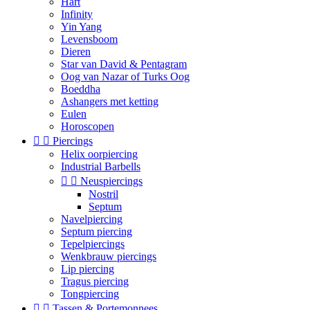
Hart
Infinity
Yin Yang
Levensboom
Dieren
Star van David & Pentagram
Oog van Nazar of Turks Oog
Boeddha
Ashangers met ketting
Eulen
Horoscopen


Piercings
Helix oorpiercing
Industrial Barbells


Neuspiercings
Nostril
Septum
Navelpiercing
Septum piercing
Tepelpiercings
Wenkbrauw piercings
Lip piercing
Tragus piercing
Tongpiercing


Tassen & Portemonnees