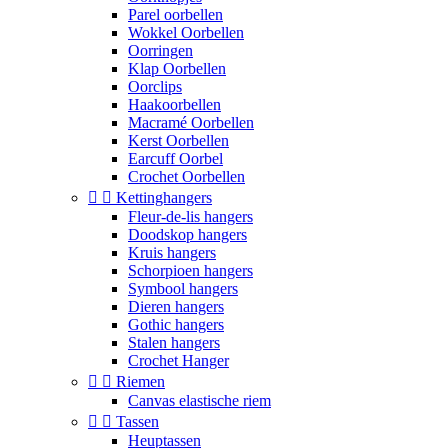
Parel oorbellen
Wokkel Oorbellen
Oorringen
Klap Oorbellen
Oorclips
Haakoorbellen
Macramé Oorbellen
Kerst Oorbellen
Earcuff Oorbel
Crochet Oorbellen


Kettinghangers
Fleur-de-lis hangers
Doodskop hangers
Kruis hangers
Schorpioen hangers
Symbool hangers
Dieren hangers
Gothic hangers
Stalen hangers
Crochet Hanger


Riemen
Canvas elastische riem


Tassen
Heuptassen