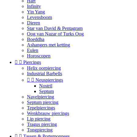
Hart
Infinity
Yin Yang
Levensboom
Dieren
Star van David & Pentagram
Oog van Nazar of Turks Oog
Boeddha
Ashangers met ketting
Eulen
Horoscopen


Piercings
Helix oorpiercing
Industrial Barbells


Neuspiercings
Nostril
Septum
Navelpiercing
Septum piercing
Tepelpiercings
Wenkbrauw piercings
Lip piercing
Tragus piercing
Tongpiercing


Tassen & Portemonnees