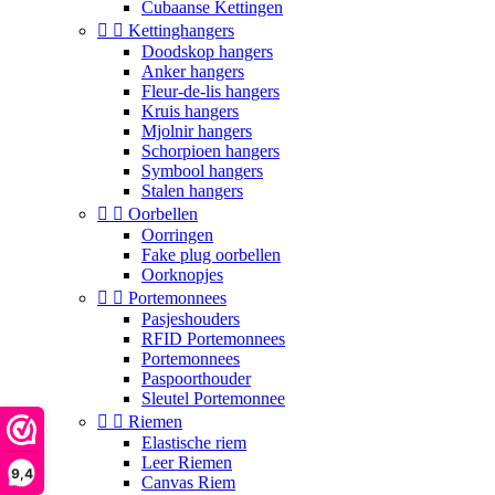
Cubaanse Kettingen


Kettinghangers
Doodskop hangers
Anker hangers
Fleur-de-lis hangers
Kruis hangers
Mjolnir hangers
Schorpioen hangers
Symbool hangers
Stalen hangers


Oorbellen
Oorringen
Fake plug oorbellen
Oorknopjes


Portemonnees
Pasjeshouders
RFID Portemonnees
Portemonnees
Paspoorthouder
Sleutel Portemonnee


Riemen
Elastische riem
Leer Riemen
9,4
Canvas Riem