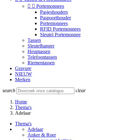


Portemonnees
Pasjeshouders
Paspoorthouder
Portemonnees
RFID Portemonnees
Sleutel Portemonnee
Tassen
Sleutelhanger
Heuptassen
Telefoontassen
Riementassen
Gravure
NIEUW
Merken
search
clear
Home
Thema's
Adelaar
Thema's
Adelaar
Anker & Roer