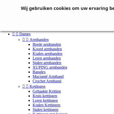
Neem contact op
Wij gebruiken cookies om uw ervaring b

Inloggen
shopping_cart
Winkelwagen
(0)



Dames


Armbanden
Brede armbanden
Koord armbanden
Kralen armbanden
Leren armbanden
Stalen armbanden
XUPING armbanden
Bangles
Macramé Armband
Crochet Armband


Kettingen
Gehaakte Ketting
Kruis kettingen
Leren kettingen
Kralen Kettingen
Stalen kettingen