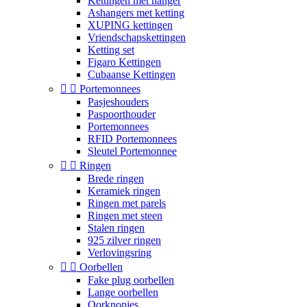
Kettingen met hanger
Ashangers met ketting
XUPING kettingen
Vriendschapskettingen
Ketting set
Figaro Kettingen
Cubaanse Kettingen


Portemonnees
Pasjeshouders
Paspoorthouder
Portemonnees
RFID Portemonnees
Sleutel Portemonnee


Ringen
Brede ringen
Keramiek ringen
Ringen met parels
Ringen met steen
Stalen ringen
925 zilver ringen
Verlovingsring


Oorbellen
Fake plug oorbellen
Lange oorbellen
Oorknopjes