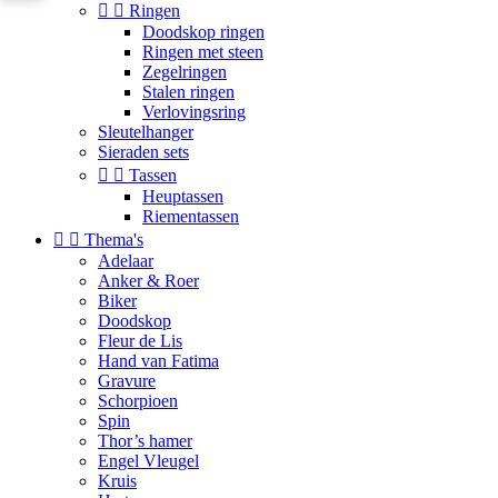


Ringen
Doodskop ringen
Ringen met steen
Zegelringen
Stalen ringen
Verlovingsring
Sleutelhanger
Sieraden sets


Tassen
Heuptassen
Riementassen


Thema's
Adelaar
Anker & Roer
Biker
Doodskop
Fleur de Lis
Hand van Fatima
Gravure
Schorpioen
Spin
Thor’s hamer
Engel Vleugel
Kruis