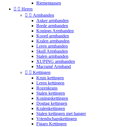
Riementassen


Heren


Armbanden
Anker armbanden
Brede armbanden
Konings Armbanden
Koord armbanden
Kralen armbanden
Leren armbanden
Skull Armbanden
Stalen armbanden
XUPING armbanden
Macramé Armband


Kettingen
Kruis kettingen
Leren kettingen
Rozenkrans
Stalen kettingen
Koningskettingen
Dogtag kettingen
Kralenkettingen
Stalen kettingen met hanger
Vriendschapskettingen
Figaro Kettingen