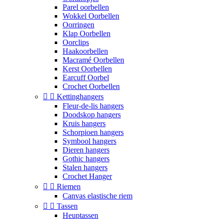
Parel oorbellen
Wokkel Oorbellen
Oorringen
Klap Oorbellen
Oorclips
Haakoorbellen
Macramé Oorbellen
Kerst Oorbellen
Earcuff Oorbel
Crochet Oorbellen


Kettinghangers
Fleur-de-lis hangers
Doodskop hangers
Kruis hangers
Schorpioen hangers
Symbool hangers
Dieren hangers
Gothic hangers
Stalen hangers
Crochet Hanger


Riemen
Canvas elastische riem


Tassen
Heuptassen