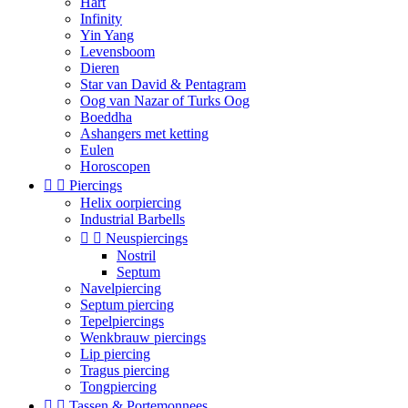
Hart
Infinity
Yin Yang
Levensboom
Dieren
Star van David & Pentagram
Oog van Nazar of Turks Oog
Boeddha
Ashangers met ketting
Eulen
Horoscopen


Piercings
Helix oorpiercing
Industrial Barbells


Neuspiercings
Nostril
Septum
Navelpiercing
Septum piercing
Tepelpiercings
Wenkbrauw piercings
Lip piercing
Tragus piercing
Tongpiercing


Tassen & Portemonnees