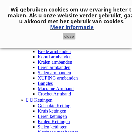
Neem contact op
Wij gebruiken cookies om uw ervaring beter t

Inloggen
maken.
Als u onze website verder gebruikt, ga
shopping_cart
Winkelwagen
(0)
u akkoord met het gebruik van cookies.

Meer informatie
close


Dames


Armbanden
Brede armbanden
Koord armbanden
Kralen armbanden
Leren armbanden
Stalen armbanden
XUPING armbanden
Bangles
Macramé Armband
Crochet Armband


Kettingen
Gehaakte Ketting
Kruis kettingen
Leren kettingen
Kralen Kettingen
Stalen kettingen