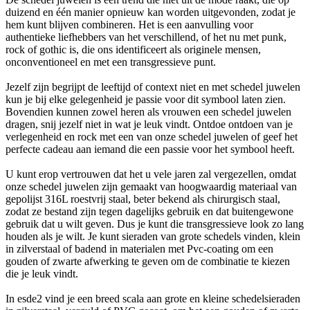
duizend en één manier opnieuw kan worden uitgevonden, zodat je
hem kunt blijven combineren. Het is een aanvulling voor
authentieke liefhebbers van het verschillend, of het nu met punk,
rock of gothic is, die ons identificeert als originele mensen,
onconventioneel en met een transgressieve punt.
Jezelf zijn begrijpt de leeftijd of context niet en met schedel juwelen
kun je bij elke gelegenheid je passie voor dit symbool laten zien.
Bovendien kunnen zowel heren als vrouwen een schedel juwelen
dragen, snij jezelf niet in wat je leuk vindt. Ontdoe ontdoen van je
verlegenheid en rock met een van onze schedel juwelen of geef het
perfecte cadeau aan iemand die een passie voor het symbool heeft.
U kunt erop vertrouwen dat het u vele jaren zal vergezellen, omdat
onze schedel juwelen zijn gemaakt van hoogwaardig materiaal van
gepolijst 316L roestvrij staal, beter bekend als chirurgisch staal,
zodat ze bestand zijn tegen dagelijks gebruik en dat buitengewone
gebruik dat u wilt geven. Dus je kunt die transgressieve look zo lang
houden als je wilt. Je kunt sieraden van grote schedels vinden, klein
in zilverstaal of badend in materialen met Pvc-coating om een ​​
gouden of zwarte afwerking te geven om de combinatie te kiezen
die je leuk vindt.
In esde2 vind je een breed scala aan grote en kleine schedelsieraden