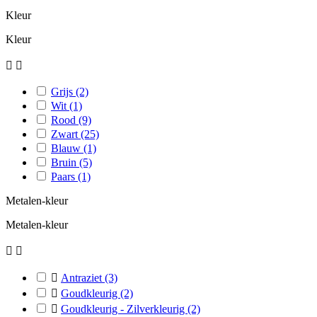
Kleur
Kleur


Grijs
(2)
Wit
(1)
Rood
(9)
Zwart
(25)
Blauw
(1)
Bruin
(5)
Paars
(1)
Metalen-kleur
Metalen-kleur



Antraziet
(3)

Goudkleurig
(2)

Goudkleurig - Zilverkleurig
(2)