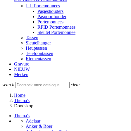


Portemonnees
Pasjeshouders
Paspoorthouder
Portemonnees
RFID Portemonnees
Sleutel Portemonnee
Tassen
Sleutelhanger
Heuptassen
Telefoontassen
Riementassen
Gravure
NIEUW
Merken
search
clear
Home
Thema's
Doodskop
Thema's
Adelaar
Anker & Roer