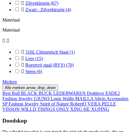

Zilverkleurig
(67)

Zwart - Zilverkleurig
(4)
Materiaal
Materiaal



316L Chirurgisch Staal
(1)

Leer
(15)

Roestvrij staal (RVS)
(70)

Steen
(6)
Merken
Alle merken
arrow_drop_down
Best Bull
BLACK BUCK LEDERWAREN
Dottilove
ESDE2
Fashion Jewelry
GIUNO
Louis Wallis
MAILLA
Silvio Accessoires
SP Fashion Jewelry
Spirit of Nature RobertO
VERA PELLE
VISSON
WILLD THINGS ONLY
XING HE
XUPING
Doodskop
De schedel juwelen is een trend die niet uit de mode raakt, die op