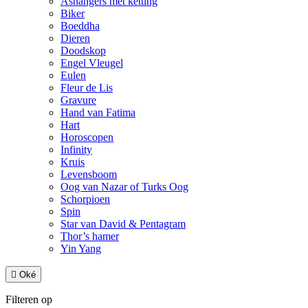
Ashangers met ketting
Biker
Boeddha
Dieren
Doodskop
Engel Vleugel
Eulen
Fleur de Lis
Gravure
Hand van Fatima
Hart
Horoscopen
Infinity
Kruis
Levensboom
Oog van Nazar of Turks Oog
Schorpioen
Spin
Star van David & Pentagram
Thor’s hamer
Yin Yang

Oké
Filteren op