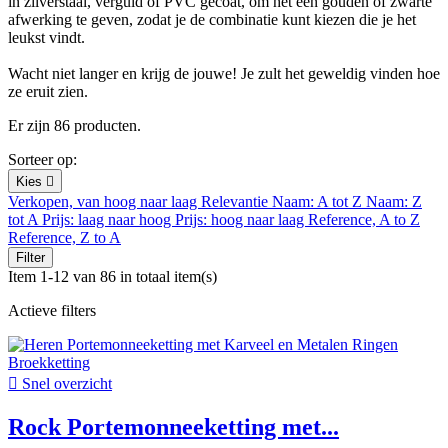
in zilverstaal, verguld of PVC gecoat, om het een gouden of zwarte
afwerking te geven, zodat je de combinatie kunt kiezen die je het
leukst vindt.
Wacht niet langer en krijg de jouwe! Je zult het geweldig vinden hoe
ze eruit zien.
Er zijn 86 producten.
Sorteer op:
Kies

Verkopen, van hoog naar laag
Relevantie
Naam: A tot Z
Naam: Z
tot A
Prijs: laag naar hoog
Prijs: hoog naar laag
Reference, A to Z
Reference, Z to A
Filter
Item 1-12 van 86 in totaal item(s)
Actieve filters

Snel overzicht
Rock Portemonneeketting met...