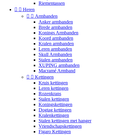
Riementassen


Heren


Armbanden
Anker armbanden
Brede armbanden
Konings Armbanden
Koord armbanden
Kralen armbanden
Leren armbanden
Skull Armbanden
Stalen armbanden
XUPING armbanden
Macramé Armband


Kettingen
Kruis kettingen
Leren kettingen
Rozenkrans
Stalen kettingen
Koningskettingen
Dogtag kettingen
Kralenkettingen
Stalen kettingen met hanger
Vriendschapskettingen
Figaro Kettingen