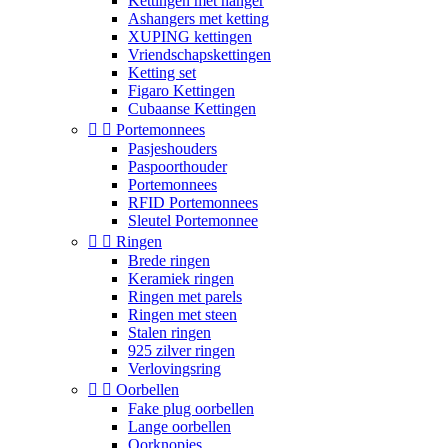
Kettingen met hanger
Ashangers met ketting
XUPING kettingen
Vriendschapskettingen
Ketting set
Figaro Kettingen
Cubaanse Kettingen


Portemonnees
Pasjeshouders
Paspoorthouder
Portemonnees
RFID Portemonnees
Sleutel Portemonnee


Ringen
Brede ringen
Keramiek ringen
Ringen met parels
Ringen met steen
Stalen ringen
925 zilver ringen
Verlovingsring


Oorbellen
Fake plug oorbellen
Lange oorbellen
Oorknopjes