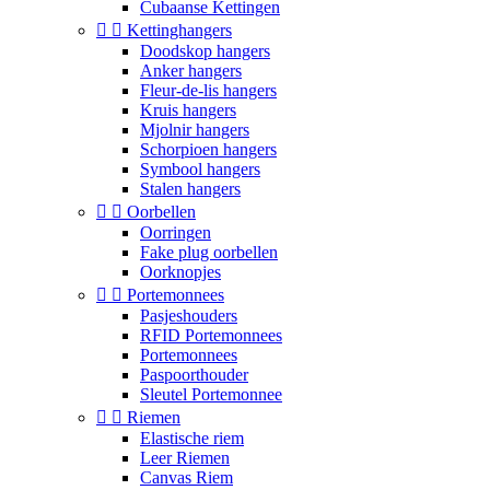
Cubaanse Kettingen


Kettinghangers
Doodskop hangers
Anker hangers
Fleur-de-lis hangers
Kruis hangers
Mjolnir hangers
Schorpioen hangers
Symbool hangers
Stalen hangers


Oorbellen
Oorringen
Fake plug oorbellen
Oorknopjes


Portemonnees
Pasjeshouders
RFID Portemonnees
Portemonnees
Paspoorthouder
Sleutel Portemonnee


Riemen
Elastische riem
Leer Riemen
Canvas Riem