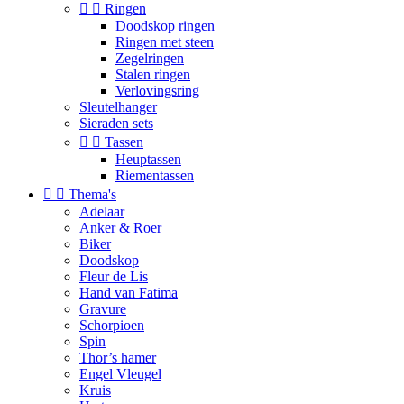


Ringen
Doodskop ringen
Ringen met steen
Zegelringen
Stalen ringen
Verlovingsring
Sleutelhanger
Sieraden sets


Tassen
Heuptassen
Riementassen


Thema's
Adelaar
Anker & Roer
Biker
Doodskop
Fleur de Lis
Hand van Fatima
Gravure
Schorpioen
Spin
Thor’s hamer
Engel Vleugel
Kruis