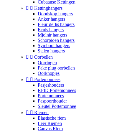
Cubaanse Kettingen


Kettinghangers
Doodskop hangers
Anker hangers
Fleur-de-lis hangers
Kruis hangers
Mjolnir hangers
Schorpioen hangers
Symbool hangers
Stalen hangers


Oorbellen
Oorringen
Fake plug oorbellen
Oorknopjes


Portemonnees
Pasjeshouders
RFID Portemonnees
Portemonnees
Paspoorthouder
Sleutel Portemonnee


Riemen
Elastische riem
Leer Riemen
Canvas Riem