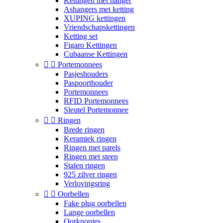
Kettingen met hanger
Ashangers met ketting
XUPING kettingen
Vriendschapskettingen
Ketting set
Figaro Kettingen
Cubaanse Kettingen


Portemonnees
Pasjeshouders
Paspoorthouder
Portemonnees
RFID Portemonnees
Sleutel Portemonnee


Ringen
Brede ringen
Keramiek ringen
Ringen met parels
Ringen met steen
Stalen ringen
925 zilver ringen
Verlovingsring


Oorbellen
Fake plug oorbellen
Lange oorbellen
Oorknopjes