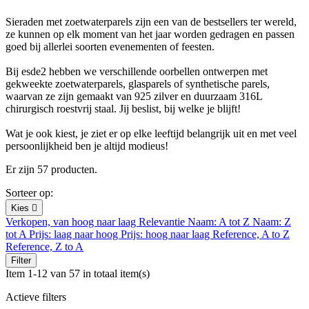
Sieraden met zoetwaterparels zijn een van de bestsellers ter wereld,
ze kunnen op elk moment van het jaar worden gedragen en passen
goed bij allerlei soorten evenementen of feesten.
Bij esde2 hebben we verschillende oorbellen ontwerpen met
gekweekte zoetwaterparels, glasparels of synthetische parels,
waarvan ze zijn gemaakt van 925 zilver en duurzaam 316L
chirurgisch roestvrij staal. Jij beslist, bij welke je blijft!
Wat je ook kiest, je ziet er op elke leeftijd belangrijk uit en met veel
persoonlijkheid ben je altijd modieus!
Er zijn 57 producten.
Sorteer op:
Kies

Verkopen, van hoog naar laag
Relevantie
Naam: A tot Z
Naam: Z
tot A
Prijs: laag naar hoog
Prijs: hoog naar laag
Reference, A to Z
Reference, Z to A
Filter
Item 1-12 van 57 in totaal item(s)
Actieve filters