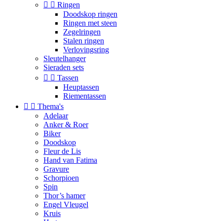


Ringen
Doodskop ringen
Ringen met steen
Zegelringen
Stalen ringen
Verlovingsring
Sleutelhanger
Sieraden sets


Tassen
Heuptassen
Riementassen


Thema's
Adelaar
Anker & Roer
Biker
Doodskop
Fleur de Lis
Hand van Fatima
Gravure
Schorpioen
Spin
Thor’s hamer
Engel Vleugel
Kruis