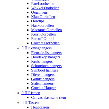
Parel oorbellen
Wokkel Oorbellen
Oorringen
Klap Oorbellen
Oorclips
Haakoorbellen
Macramé Oorbellen
Kerst Oorbellen
Earcuff Oorbel
Crochet Oorbellen


Kettinghangers
Fleur-de-lis hangers
Doodskop hangers
Kruis hangers
Schorpioen hangers
Symbool hangers
Dieren hangers
Gothic hangers
Stalen hangers
Crochet Hanger


Riemen
Canvas elastische riem


Tassen
Heuptassen