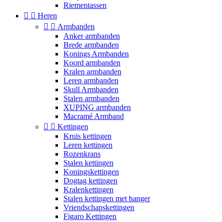
Riementassen


Heren


Armbanden
Anker armbanden
Brede armbanden
Konings Armbanden
Koord armbanden
Kralen armbanden
Leren armbanden
Skull Armbanden
Stalen armbanden
XUPING armbanden
Macramé Armband


Kettingen
Kruis kettingen
Leren kettingen
Rozenkrans
Stalen kettingen
Koningskettingen
Dogtag kettingen
Kralenkettingen
Stalen kettingen met hanger
Vriendschapskettingen
Figaro Kettingen