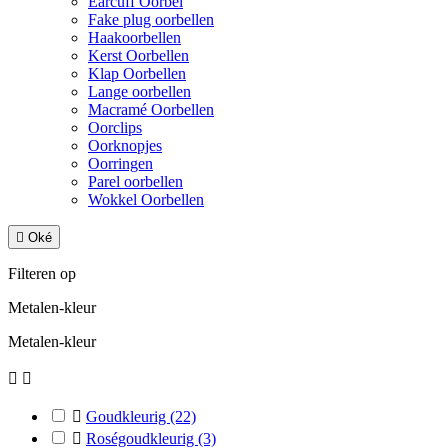
Earcuff Oorbel
Fake plug oorbellen
Haakoorbellen
Kerst Oorbellen
Klap Oorbellen
Lange oorbellen
Macramé Oorbellen
Oorclips
Oorknopjes
Oorringen
Parel oorbellen
Wokkel Oorbellen

Oké
Filteren op
Metalen-kleur
Metalen-kleur



Goudkleurig
(22)

Roségoudkleurig
(3)