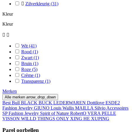

Zilverkleurig
(31)
Kleur
Kleur


Wit
(41)
Rood
(1)
Zwart
(1)
Bruin
(1)
Roze
(5)
Crème
(1)
Transparenz
(1)
Merken
Alle merken
arrow_drop_down
Best Bull
BLACK BUCK LEDERWAREN
Dottilove
ESDE2
Fashion Jewelry
GIUNO
Louis Wallis
MAILLA
Silvio Accessoires
SP Fashion Jewelry
Spirit of Nature RobertO
VERA PELLE
VISSON
WILLD THINGS ONLY
XING HE
XUPING
Parel oorbellen