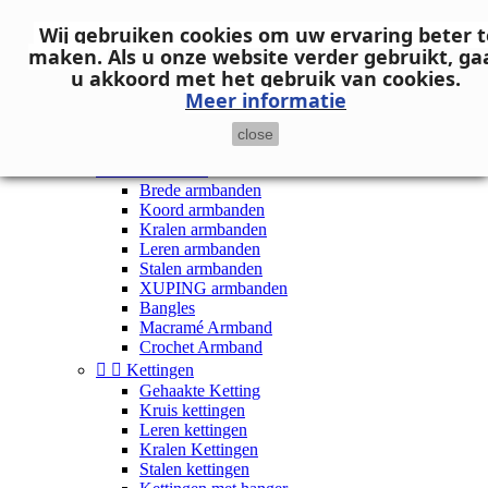
Neem contact op
Wij gebruiken cookies om uw ervaring beter t

Inloggen
maken.
Als u onze website verder gebruikt, ga
shopping_cart
Winkelwagen
(0)
u akkoord met het gebruik van cookies.

Meer informatie
close


Dames


Armbanden
Brede armbanden
Koord armbanden
Kralen armbanden
Leren armbanden
Stalen armbanden
XUPING armbanden
Bangles
Macramé Armband
Crochet Armband


Kettingen
Gehaakte Ketting
Kruis kettingen
Leren kettingen
Kralen Kettingen
Stalen kettingen