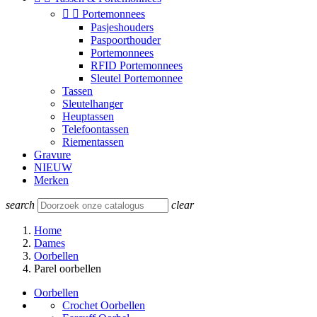


Portemonnees
Pasjeshouders
Paspoorthouder
Portemonnees
RFID Portemonnees
Sleutel Portemonnee
Tassen
Sleutelhanger
Heuptassen
Telefoontassen
Riementassen
Gravure
NIEUW
Merken
search
clear
Home
Dames
Oorbellen
Parel oorbellen
Oorbellen
Crochet Oorbellen