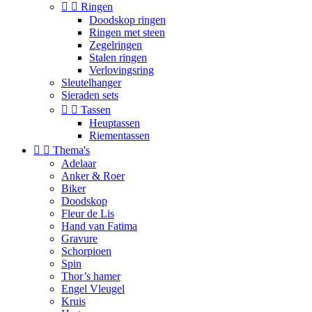


Ringen
Doodskop ringen
Ringen met steen
Zegelringen
Stalen ringen
Verlovingsring
Sleutelhanger
Sieraden sets


Tassen
Heuptassen
Riementassen


Thema's
Adelaar
Anker & Roer
Biker
Doodskop
Fleur de Lis
Hand van Fatima
Gravure
Schorpioen
Spin
Thor’s hamer
Engel Vleugel
Kruis