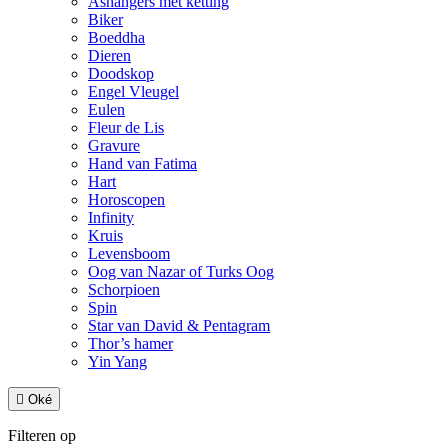
Ashangers met ketting
Biker
Boeddha
Dieren
Doodskop
Engel Vleugel
Eulen
Fleur de Lis
Gravure
Hand van Fatima
Hart
Horoscopen
Infinity
Kruis
Levensboom
Oog van Nazar of Turks Oog
Schorpioen
Spin
Star van David & Pentagram
Thor’s hamer
Yin Yang

Oké
Filteren op