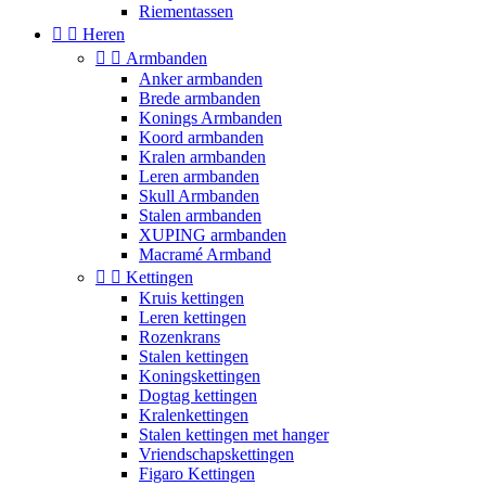
Riementassen


Heren


Armbanden
Anker armbanden
Brede armbanden
Konings Armbanden
Koord armbanden
Kralen armbanden
Leren armbanden
Skull Armbanden
Stalen armbanden
XUPING armbanden
Macramé Armband


Kettingen
Kruis kettingen
Leren kettingen
Rozenkrans
Stalen kettingen
Koningskettingen
Dogtag kettingen
Kralenkettingen
Stalen kettingen met hanger
Vriendschapskettingen
Figaro Kettingen