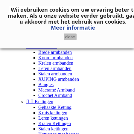
Neem contact op
Wij gebruiken cookies om uw ervaring beter t

Inloggen
maken.
Als u onze website verder gebruikt, ga
shopping_cart
Winkelwagen
(0)
u akkoord met het gebruik van cookies.

Meer informatie
close


Dames


Armbanden
Brede armbanden
Koord armbanden
Kralen armbanden
Leren armbanden
Stalen armbanden
XUPING armbanden
Bangles
Macramé Armband
Crochet Armband


Kettingen
Gehaakte Ketting
Kruis kettingen
Leren kettingen
Kralen Kettingen
Stalen kettingen