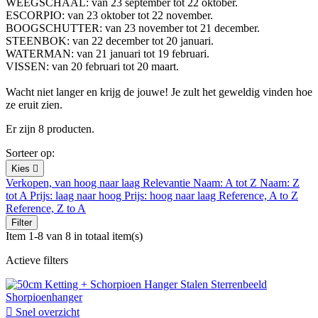
WEEGSCHAAL: van 23 september tot 22 oktober.
ESCORPIO: van 23 oktober tot 22 november.
BOOGSCHUTTER: van 23 november tot 21 december.
STEENBOK: van 22 december tot 20 januari.
WATERMAN: van 21 januari tot 19 februari.
VISSEN: van 20 februari tot 20 maart.
Wacht niet langer en krijg de jouwe! Je zult het geweldig vinden hoe
ze eruit zien.
Er zijn 8 producten.
Sorteer op:
Kies

Verkopen, van hoog naar laag
Relevantie
Naam: A tot Z
Naam: Z
tot A
Prijs: laag naar hoog
Prijs: hoog naar laag
Reference, A to Z
Reference, Z to A
Filter
Item 1-8 van 8 in totaal item(s)
Actieve filters

Snel overzicht