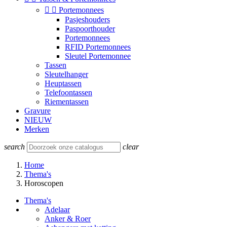


Portemonnees
Pasjeshouders
Paspoorthouder
Portemonnees
RFID Portemonnees
Sleutel Portemonnee
Tassen
Sleutelhanger
Heuptassen
Telefoontassen
Riementassen
Gravure
NIEUW
Merken
search
clear
Home
Thema's
Horoscopen
Thema's
Adelaar
Anker & Roer