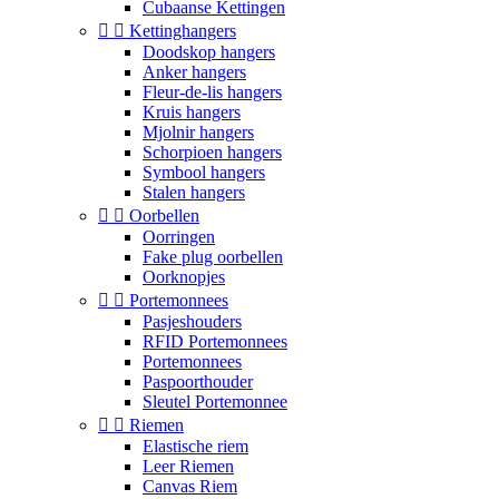
Cubaanse Kettingen


Kettinghangers
Doodskop hangers
Anker hangers
Fleur-de-lis hangers
Kruis hangers
Mjolnir hangers
Schorpioen hangers
Symbool hangers
Stalen hangers


Oorbellen
Oorringen
Fake plug oorbellen
Oorknopjes


Portemonnees
Pasjeshouders
RFID Portemonnees
Portemonnees
Paspoorthouder
Sleutel Portemonnee


Riemen
Elastische riem
Leer Riemen
Canvas Riem