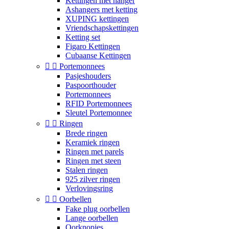
Kettingen met hanger
Ashangers met ketting
XUPING kettingen
Vriendschapskettingen
Ketting set
Figaro Kettingen
Cubaanse Kettingen


Portemonnees
Pasjeshouders
Paspoorthouder
Portemonnees
RFID Portemonnees
Sleutel Portemonnee


Ringen
Brede ringen
Keramiek ringen
Ringen met parels
Ringen met steen
Stalen ringen
925 zilver ringen
Verlovingsring


Oorbellen
Fake plug oorbellen
Lange oorbellen
Oorknopjes