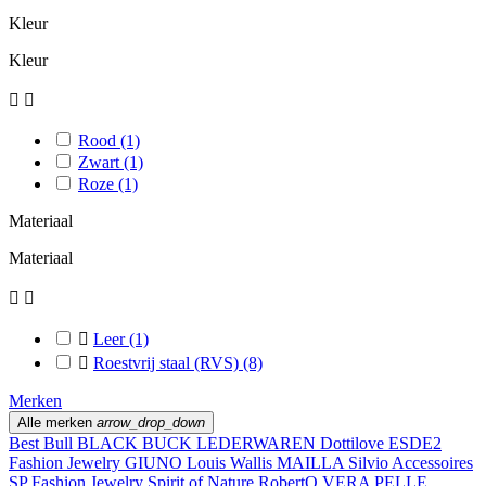
Kleur
Kleur


Rood
(1)
Zwart
(1)
Roze
(1)
Materiaal
Materiaal



Leer
(1)

Roestvrij staal (RVS)
(8)
Merken
Alle merken
arrow_drop_down
Best Bull
BLACK BUCK LEDERWAREN
Dottilove
ESDE2
Fashion Jewelry
GIUNO
Louis Wallis
MAILLA
Silvio Accessoires
SP Fashion Jewelry
Spirit of Nature RobertO
VERA PELLE