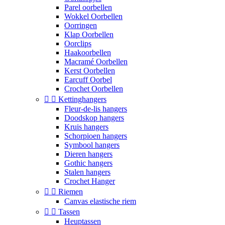
Parel oorbellen
Wokkel Oorbellen
Oorringen
Klap Oorbellen
Oorclips
Haakoorbellen
Macramé Oorbellen
Kerst Oorbellen
Earcuff Oorbel
Crochet Oorbellen


Kettinghangers
Fleur-de-lis hangers
Doodskop hangers
Kruis hangers
Schorpioen hangers
Symbool hangers
Dieren hangers
Gothic hangers
Stalen hangers
Crochet Hanger


Riemen
Canvas elastische riem


Tassen
Heuptassen