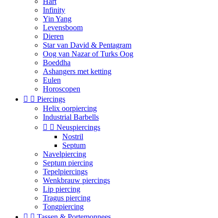
Hart
Infinity
Yin Yang
Levensboom
Dieren
Star van David & Pentagram
Oog van Nazar of Turks Oog
Boeddha
Ashangers met ketting
Eulen
Horoscopen


Piercings
Helix oorpiercing
Industrial Barbells


Neuspiercings
Nostril
Septum
Navelpiercing
Septum piercing
Tepelpiercings
Wenkbrauw piercings
Lip piercing
Tragus piercing
Tongpiercing


Tassen & Portemonnees