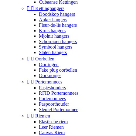
Cubaanse Kettingen


Kettinghangers
Doodskop hangers
Anker hangers
Fleur-de-lis hangers
Kruis hangers
Mjolnir hangers
Schorpioen hangers
Symbool hangers
Stalen hangers


Oorbellen
Oorringen
Fake plug oorbellen
Oorknopjes


Portemonnees
Pasjeshouders
RFID Portemonnees
Portemonnees
Paspoorthouder
Sleutel Portemonnee


Riemen
Elastische riem
Leer Riemen
Canvas Riem