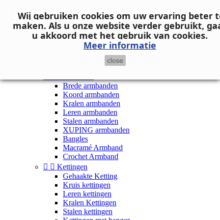
Neem contact op
Wij gebruiken cookies om uw ervaring beter t

Inloggen
maken.
Als u onze website verder gebruikt, ga
shopping_cart
Winkelwagen
(0)
u akkoord met het gebruik van cookies.

Meer informatie
close


Dames


Armbanden
Brede armbanden
Koord armbanden
Kralen armbanden
Leren armbanden
Stalen armbanden
XUPING armbanden
Bangles
Macramé Armband
Crochet Armband


Kettingen
Gehaakte Ketting
Kruis kettingen
Leren kettingen
Kralen Kettingen
Stalen kettingen