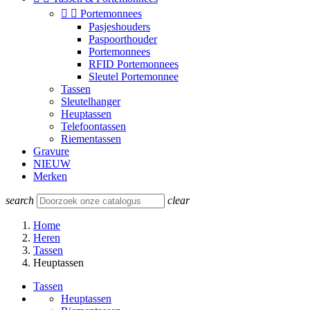


Portemonnees
Pasjeshouders
Paspoorthouder
Portemonnees
RFID Portemonnees
Sleutel Portemonnee
Tassen
Sleutelhanger
Heuptassen
Telefoontassen
Riementassen
Gravure
NIEUW
Merken
search
clear
Home
Heren
Tassen
Heuptassen
Tassen
Heuptassen