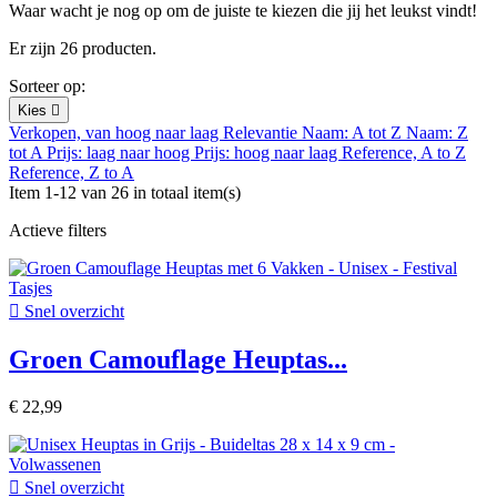
Waar wacht je nog op om de juiste te kiezen die jij het leukst vindt!
Er zijn 26 producten.
Sorteer op:
Kies

Verkopen, van hoog naar laag
Relevantie
Naam: A tot Z
Naam: Z
tot A
Prijs: laag naar hoog
Prijs: hoog naar laag
Reference, A to Z
Reference, Z to A
Item 1-12 van 26 in totaal item(s)
Actieve filters

Snel overzicht
Groen Camouflage Heuptas...
€ 22,99

Snel overzicht