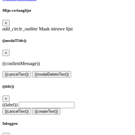
Mijn verlanglijst
×
add_circle_outline
Maak nieuwe lijst
((modalTitle))
×
((confirmMessage))
((cancelText))
((modalDeleteText))
((title))
×
((label))
((cancelText))
((createText))
Inloggen