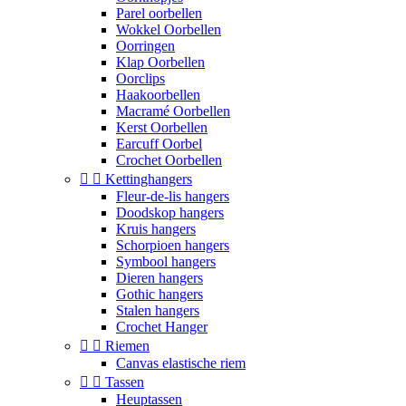
Parel oorbellen
Wokkel Oorbellen
Oorringen
Klap Oorbellen
Oorclips
Haakoorbellen
Macramé Oorbellen
Kerst Oorbellen
Earcuff Oorbel
Crochet Oorbellen


Kettinghangers
Fleur-de-lis hangers
Doodskop hangers
Kruis hangers
Schorpioen hangers
Symbool hangers
Dieren hangers
Gothic hangers
Stalen hangers
Crochet Hanger


Riemen
Canvas elastische riem


Tassen
Heuptassen