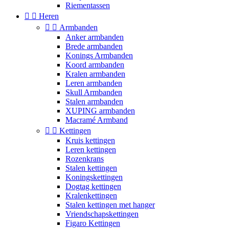
Riementassen


Heren


Armbanden
Anker armbanden
Brede armbanden
Konings Armbanden
Koord armbanden
Kralen armbanden
Leren armbanden
Skull Armbanden
Stalen armbanden
XUPING armbanden
Macramé Armband


Kettingen
Kruis kettingen
Leren kettingen
Rozenkrans
Stalen kettingen
Koningskettingen
Dogtag kettingen
Kralenkettingen
Stalen kettingen met hanger
Vriendschapskettingen
Figaro Kettingen