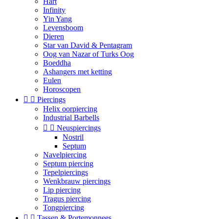
Hart
Infinity
Yin Yang
Levensboom
Dieren
Star van David & Pentagram
Oog van Nazar of Turks Oog
Boeddha
Ashangers met ketting
Eulen
Horoscopen


Piercings
Helix oorpiercing
Industrial Barbells


Neuspiercings
Nostril
Septum
Navelpiercing
Septum piercing
Tepelpiercings
Wenkbrauw piercings
Lip piercing
Tragus piercing
Tongpiercing


Tassen & Portemonnees