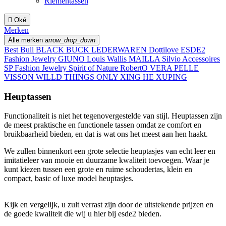
Riementassen

Oké
Merken
Alle merken
arrow_drop_down
Best Bull
BLACK BUCK LEDERWAREN
Dottilove
ESDE2
Fashion Jewelry
GIUNO
Louis Wallis
MAILLA
Silvio Accessoires
SP Fashion Jewelry
Spirit of Nature RobertO
VERA PELLE
VISSON
WILLD THINGS ONLY
XING HE
XUPING
Heuptassen
Functionaliteit is niet het tegenovergestelde van stijl. Heuptassen zijn
de meest praktische en functionele tassen omdat ze comfort en
bruikbaarheid bieden, en dat is wat ons het meest aan hen haakt.
We zullen binnenkort een grote selectie heuptasjes van echt leer en
imitatieleer van mooie en duurzame kwaliteit toevoegen. Waar je
kunt kiezen tussen een grote en ruime schoudertas, klein en
compact, basic of luxe model heuptasjes.
Kijk en vergelijk, u zult verrast zijn door de uitstekende prijzen en
de goede kwaliteit die wij u hier bij esde2 bieden.