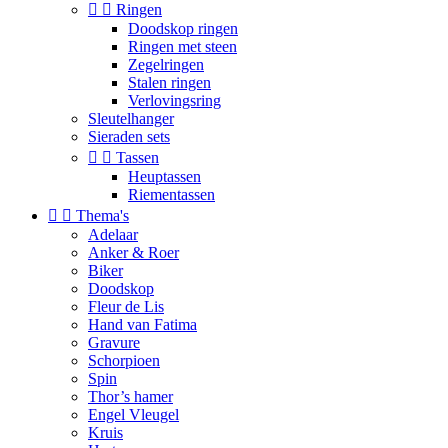


Ringen
Doodskop ringen
Ringen met steen
Zegelringen
Stalen ringen
Verlovingsring
Sleutelhanger
Sieraden sets


Tassen
Heuptassen
Riementassen


Thema's
Adelaar
Anker & Roer
Biker
Doodskop
Fleur de Lis
Hand van Fatima
Gravure
Schorpioen
Spin
Thor’s hamer
Engel Vleugel
Kruis