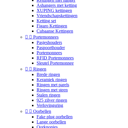
Kettingen met hanger
Ashangers met ketting
XUPING kettingen
Vriendschapskettingen
Ketting set
Figaro Kettingen
Cubaanse Kettingen


Portemonnees
Pasjeshouders
Paspoorthouder
Portemonnees
RFID Portemonnees
Sleutel Portemonnee


Ringen
Brede ringen
Keramiek ringen
Ringen met parels
Ringen met steen
Stalen ringen
925 zilver ringen
Verlovingsring


Oorbellen
Fake plug oorbellen
Lange oorbellen
Oorknopjes