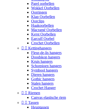
Parel oorbellen
Wokkel Oorbellen
Oorringen
Klap Oorbellen
Oorclips
Haakoorbellen
Macramé Oorbellen
Kerst Oorbellen
Earcuff Oorbel
Crochet Oorbellen


Kettinghangers
Fleur-de-lis hangers
Doodskop hangers
Kruis hangers
Schorpioen hangers
Symbool hangers
Dieren hangers
Gothic hangers
Stalen hangers
Crochet Hanger


Riemen
Canvas elastische riem


Tassen
Heuptassen