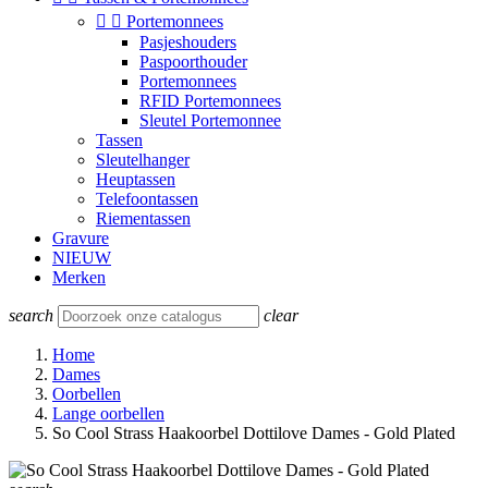


Portemonnees
Pasjeshouders
Paspoorthouder
Portemonnees
RFID Portemonnees
Sleutel Portemonnee
Tassen
Sleutelhanger
Heuptassen
Telefoontassen
Riementassen
Gravure
NIEUW
Merken
search
clear
Home
Dames
Oorbellen
Lange oorbellen
So Cool Strass Haakoorbel Dottilove Dames - Gold Plated