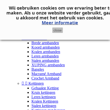
Neem contact op
Wij gebruiken cookies om uw ervaring beter t

Inloggen
maken.
Als u onze website verder gebruikt, ga
shopping_cart
Winkelwagen
(0)
u akkoord met het gebruik van cookies.

Meer informatie
close


Dames


Armbanden
Brede armbanden
Koord armbanden
Kralen armbanden
Leren armbanden
Stalen armbanden
XUPING armbanden
Bangles
Macramé Armband
Crochet Armband


Kettingen
Gehaakte Ketting
Kruis kettingen
Leren kettingen
Kralen Kettingen
Stalen kettingen