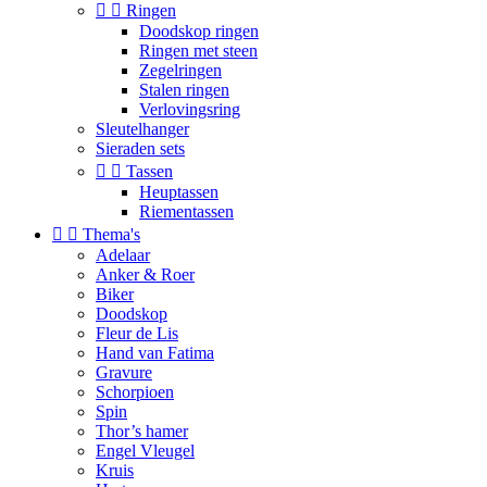


Ringen
Doodskop ringen
Ringen met steen
Zegelringen
Stalen ringen
Verlovingsring
Sleutelhanger
Sieraden sets


Tassen
Heuptassen
Riementassen


Thema's
Adelaar
Anker & Roer
Biker
Doodskop
Fleur de Lis
Hand van Fatima
Gravure
Schorpioen
Spin
Thor’s hamer
Engel Vleugel
Kruis