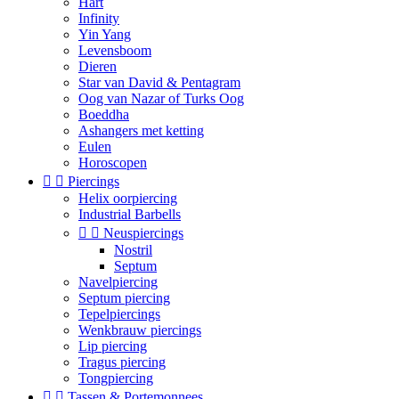
Hart
Infinity
Yin Yang
Levensboom
Dieren
Star van David & Pentagram
Oog van Nazar of Turks Oog
Boeddha
Ashangers met ketting
Eulen
Horoscopen


Piercings
Helix oorpiercing
Industrial Barbells


Neuspiercings
Nostril
Septum
Navelpiercing
Septum piercing
Tepelpiercings
Wenkbrauw piercings
Lip piercing
Tragus piercing
Tongpiercing


Tassen & Portemonnees