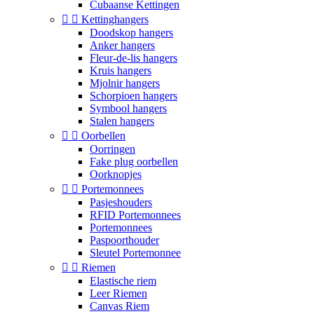
Cubaanse Kettingen


Kettinghangers
Doodskop hangers
Anker hangers
Fleur-de-lis hangers
Kruis hangers
Mjolnir hangers
Schorpioen hangers
Symbool hangers
Stalen hangers


Oorbellen
Oorringen
Fake plug oorbellen
Oorknopjes


Portemonnees
Pasjeshouders
RFID Portemonnees
Portemonnees
Paspoorthouder
Sleutel Portemonnee


Riemen
Elastische riem
Leer Riemen
Canvas Riem