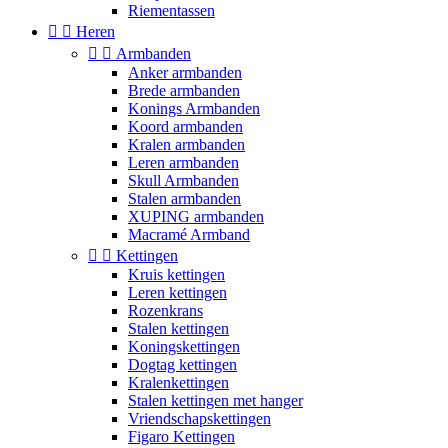
Riementassen


Heren


Armbanden
Anker armbanden
Brede armbanden
Konings Armbanden
Koord armbanden
Kralen armbanden
Leren armbanden
Skull Armbanden
Stalen armbanden
XUPING armbanden
Macramé Armband


Kettingen
Kruis kettingen
Leren kettingen
Rozenkrans
Stalen kettingen
Koningskettingen
Dogtag kettingen
Kralenkettingen
Stalen kettingen met hanger
Vriendschapskettingen
Figaro Kettingen