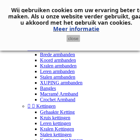
Neem contact op
Wij gebruiken cookies om uw ervaring beter t

Inloggen
maken.
Als u onze website verder gebruikt, ga
shopping_cart
Winkelwagen
(0)
u akkoord met het gebruik van cookies.

Meer informatie
close


Dames


Armbanden
Brede armbanden
Koord armbanden
Kralen armbanden
Leren armbanden
Stalen armbanden
XUPING armbanden
Bangles
Macramé Armband
Crochet Armband


Kettingen
Gehaakte Ketting
Kruis kettingen
Leren kettingen
Kralen Kettingen
Stalen kettingen