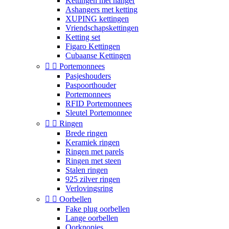
Kettingen met hanger
Ashangers met ketting
XUPING kettingen
Vriendschapskettingen
Ketting set
Figaro Kettingen
Cubaanse Kettingen


Portemonnees
Pasjeshouders
Paspoorthouder
Portemonnees
RFID Portemonnees
Sleutel Portemonnee


Ringen
Brede ringen
Keramiek ringen
Ringen met parels
Ringen met steen
Stalen ringen
925 zilver ringen
Verlovingsring


Oorbellen
Fake plug oorbellen
Lange oorbellen
Oorknopjes