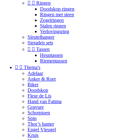


Ringen
Doodskop ringen
Ringen met steen
Zegelringen
Stalen ringen
Verlovingsring
Sleutelhanger
Sieraden sets


Tassen
Heuptassen
Riementassen


Thema's
Adelaar
Anker & Roer
Biker
Doodskop
Fleur de Lis
Hand van Fatima
Gravure
Schorpioen
Spin
Thor’s hamer
Engel Vleugel
Kruis