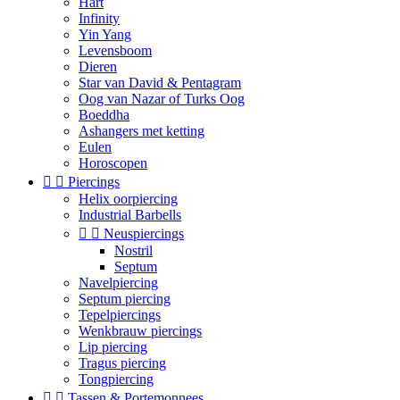
Hart
Infinity
Yin Yang
Levensboom
Dieren
Star van David & Pentagram
Oog van Nazar of Turks Oog
Boeddha
Ashangers met ketting
Eulen
Horoscopen


Piercings
Helix oorpiercing
Industrial Barbells


Neuspiercings
Nostril
Septum
Navelpiercing
Septum piercing
Tepelpiercings
Wenkbrauw piercings
Lip piercing
Tragus piercing
Tongpiercing


Tassen & Portemonnees