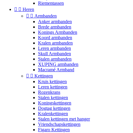
Riementassen


Heren


Armbanden
Anker armbanden
Brede armbanden
Konings Armbanden
Koord armbanden
Kralen armbanden
Leren armbanden
Skull Armbanden
Stalen armbanden
XUPING armbanden
Macramé Armband


Kettingen
Kruis kettingen
Leren kettingen
Rozenkrans
Stalen kettingen
Koningskettingen
Dogtag kettingen
Kralenkettingen
Stalen kettingen met hanger
Vriendschapskettingen
Figaro Kettingen