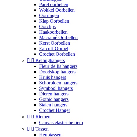
Parel oorbellen
Wokkel Oorbellen
Oorringen
Klap Oorbellen
Oorclips
Haakoorbellen
Macramé Oorbellen
Kerst Oorbellen
Earcuff Oorbel
Crochet Oorbellen


Kettinghangers
Fleur-de-lis hangers
Doodskop hangers
Kruis hangers
Schorpioen hangers
Symbool hangers
Dieren hangers
Gothic hangers
Stalen hangers
Crochet Hanger


Riemen
Canvas elastische riem


Tassen
Heuptassen