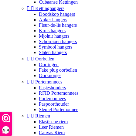
Cubaanse Kettingen


Kettinghangers
Doodskop hangers
Anker hangers
Fleur-de-lis hangers
Kruis hangers
Mjolnir hangers
Schorpioen hangers
Symbool hangers
Stalen hangers


Oorbellen
Oorringen
Fake plug oorbellen
Oorknopjes


Portemonnees
Pasjeshouders
RFID Portemonnees
Portemonnees
Paspoorthouder
Sleutel Portemonnee


Riemen
Elastische riem
Leer Riemen
9,4
Canvas Riem