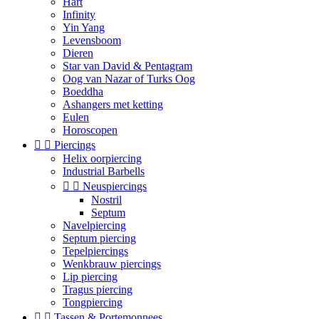
Hart
Infinity
Yin Yang
Levensboom
Dieren
Star van David & Pentagram
Oog van Nazar of Turks Oog
Boeddha
Ashangers met ketting
Eulen
Horoscopen


Piercings
Helix oorpiercing
Industrial Barbells


Neuspiercings
Nostril
Septum
Navelpiercing
Septum piercing
Tepelpiercings
Wenkbrauw piercings
Lip piercing
Tragus piercing
Tongpiercing


Tassen & Portemonnees