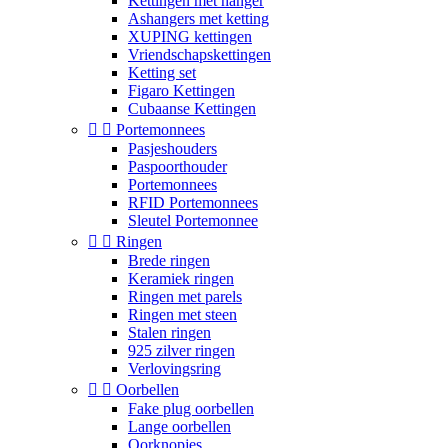
Kettingen met hanger
Ashangers met ketting
XUPING kettingen
Vriendschapskettingen
Ketting set
Figaro Kettingen
Cubaanse Kettingen


Portemonnees
Pasjeshouders
Paspoorthouder
Portemonnees
RFID Portemonnees
Sleutel Portemonnee


Ringen
Brede ringen
Keramiek ringen
Ringen met parels
Ringen met steen
Stalen ringen
925 zilver ringen
Verlovingsring


Oorbellen
Fake plug oorbellen
Lange oorbellen
Oorknopjes