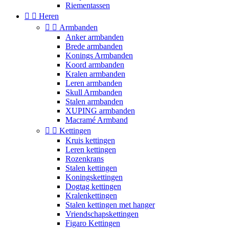
Riementassen


Heren


Armbanden
Anker armbanden
Brede armbanden
Konings Armbanden
Koord armbanden
Kralen armbanden
Leren armbanden
Skull Armbanden
Stalen armbanden
XUPING armbanden
Macramé Armband


Kettingen
Kruis kettingen
Leren kettingen
Rozenkrans
Stalen kettingen
Koningskettingen
Dogtag kettingen
Kralenkettingen
Stalen kettingen met hanger
Vriendschapskettingen
Figaro Kettingen