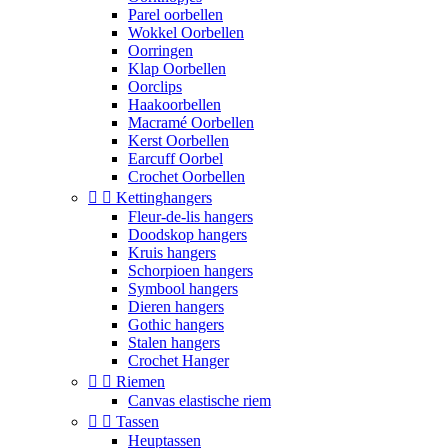
Parel oorbellen
Wokkel Oorbellen
Oorringen
Klap Oorbellen
Oorclips
Haakoorbellen
Macramé Oorbellen
Kerst Oorbellen
Earcuff Oorbel
Crochet Oorbellen


Kettinghangers
Fleur-de-lis hangers
Doodskop hangers
Kruis hangers
Schorpioen hangers
Symbool hangers
Dieren hangers
Gothic hangers
Stalen hangers
Crochet Hanger


Riemen
Canvas elastische riem


Tassen
Heuptassen