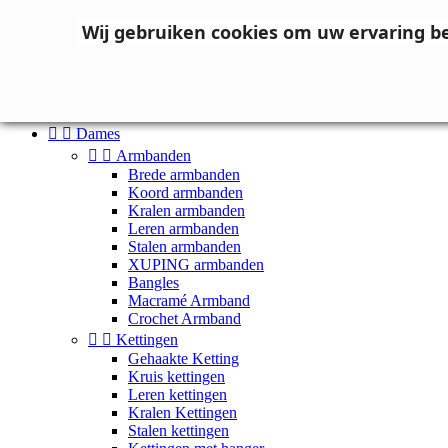
Neem contact op
Wij gebruiken cookies om uw ervaring b

Inloggen
shopping_cart
Winkelwagen
(0)



Dames


Armbanden
Brede armbanden
Koord armbanden
Kralen armbanden
Leren armbanden
Stalen armbanden
XUPING armbanden
Bangles
Macramé Armband
Crochet Armband


Kettingen
Gehaakte Ketting
Kruis kettingen
Leren kettingen
Kralen Kettingen
Stalen kettingen