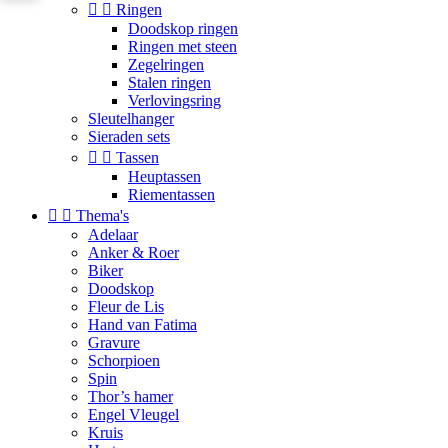


Ringen
Doodskop ringen
Ringen met steen
Zegelringen
Stalen ringen
Verlovingsring
Sleutelhanger
Sieraden sets


Tassen
Heuptassen
Riementassen


Thema's
Adelaar
Anker & Roer
Biker
Doodskop
Fleur de Lis
Hand van Fatima
Gravure
Schorpioen
Spin
Thor’s hamer
Engel Vleugel
Kruis