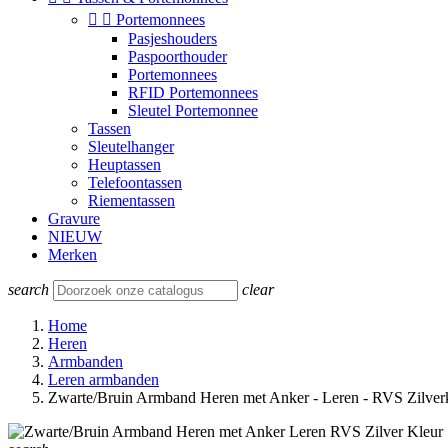


Portemonnees
Pasjeshouders
Paspoorthouder
Portemonnees
RFID Portemonnees
Sleutel Portemonnee
Tassen
Sleutelhanger
Heuptassen
Telefoontassen
Riementassen
Gravure
NIEUW
Merken
search
clear
Home
Heren
Armbanden
Leren armbanden
Zwarte/Bruin Armband Heren met Anker - Leren - RVS Zilver