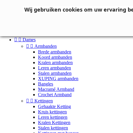
Neem contact op
Wij gebruiken cookies om uw ervaring b

Inloggen
shopping_cart
Winkelwagen
(0)



Dames


Armbanden
Brede armbanden
Koord armbanden
Kralen armbanden
Leren armbanden
Stalen armbanden
XUPING armbanden
Bangles
Macramé Armband
Crochet Armband


Kettingen
Gehaakte Ketting
Kruis kettingen
Leren kettingen
Kralen Kettingen
Stalen kettingen