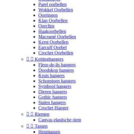
Parel oorbellen
Wokkel Oorbellen
Oorringen
Klap Oorbellen
Oorclips
Haakoorbellen
Macramé Oorbellen
Kerst Oorbellen
Earcuff Oorbel
Crochet Oorbellen


Kettinghangers
Fleur-de-lis hangers
Doodskop hangers
Kruis hangers
Schorpioen hangers
Symbool hangers
Dieren hangers
Gothic hangers
Stalen hangers
Crochet Hanger


Riemen
Canvas elastische riem


Tassen
Heuptassen