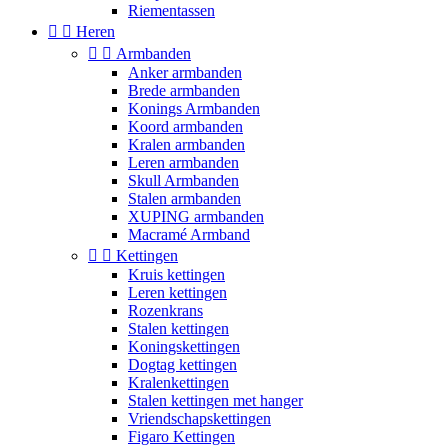
Riementassen


Heren


Armbanden
Anker armbanden
Brede armbanden
Konings Armbanden
Koord armbanden
Kralen armbanden
Leren armbanden
Skull Armbanden
Stalen armbanden
XUPING armbanden
Macramé Armband


Kettingen
Kruis kettingen
Leren kettingen
Rozenkrans
Stalen kettingen
Koningskettingen
Dogtag kettingen
Kralenkettingen
Stalen kettingen met hanger
Vriendschapskettingen
Figaro Kettingen