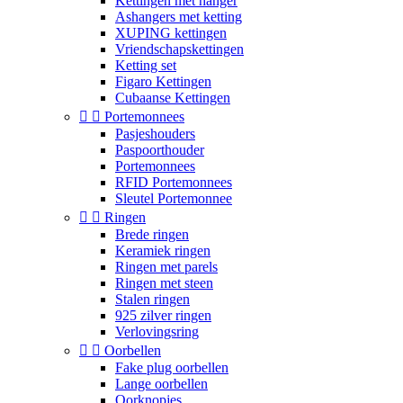
Kettingen met hanger
Ashangers met ketting
XUPING kettingen
Vriendschapskettingen
Ketting set
Figaro Kettingen
Cubaanse Kettingen


Portemonnees
Pasjeshouders
Paspoorthouder
Portemonnees
RFID Portemonnees
Sleutel Portemonnee


Ringen
Brede ringen
Keramiek ringen
Ringen met parels
Ringen met steen
Stalen ringen
925 zilver ringen
Verlovingsring


Oorbellen
Fake plug oorbellen
Lange oorbellen
Oorknopjes