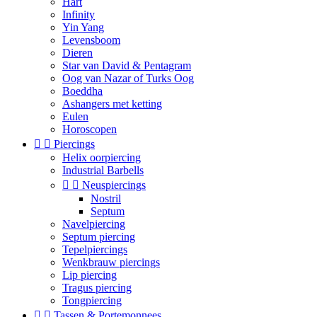
Hart
Infinity
Yin Yang
Levensboom
Dieren
Star van David & Pentagram
Oog van Nazar of Turks Oog
Boeddha
Ashangers met ketting
Eulen
Horoscopen


Piercings
Helix oorpiercing
Industrial Barbells


Neuspiercings
Nostril
Septum
Navelpiercing
Septum piercing
Tepelpiercings
Wenkbrauw piercings
Lip piercing
Tragus piercing
Tongpiercing


Tassen & Portemonnees