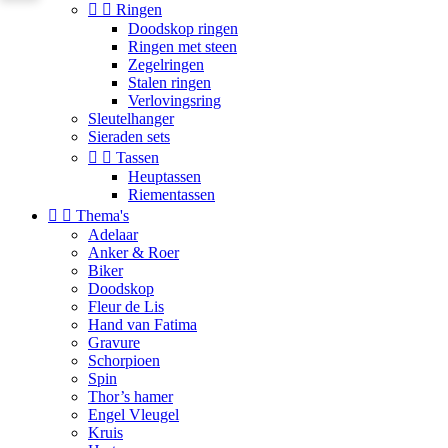


Ringen
Doodskop ringen
Ringen met steen
Zegelringen
Stalen ringen
Verlovingsring
Sleutelhanger
Sieraden sets


Tassen
Heuptassen
Riementassen


Thema's
Adelaar
Anker & Roer
Biker
Doodskop
Fleur de Lis
Hand van Fatima
Gravure
Schorpioen
Spin
Thor’s hamer
Engel Vleugel
Kruis