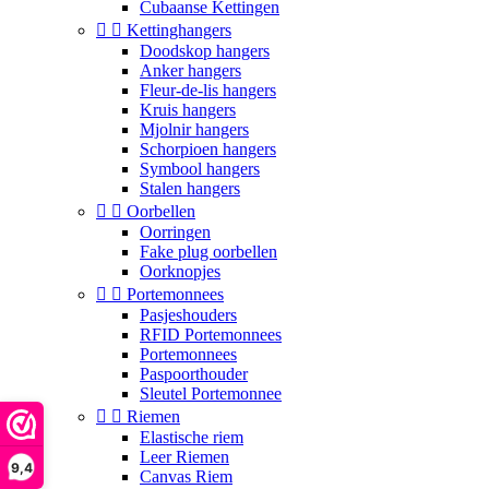
Cubaanse Kettingen


Kettinghangers
Doodskop hangers
Anker hangers
Fleur-de-lis hangers
Kruis hangers
Mjolnir hangers
Schorpioen hangers
Symbool hangers
Stalen hangers


Oorbellen
Oorringen
Fake plug oorbellen
Oorknopjes


Portemonnees
Pasjeshouders
RFID Portemonnees
Portemonnees
Paspoorthouder
Sleutel Portemonnee


Riemen
Elastische riem
Leer Riemen
9,4
Canvas Riem