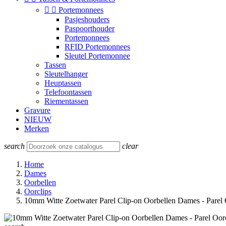


Portemonnees
Pasjeshouders
Paspoorthouder
Portemonnees
RFID Portemonnees
Sleutel Portemonnee
Tassen
Sleutelhanger
Heuptassen
Telefoontassen
Riementassen
Gravure
NIEUW
Merken
search
clear
Home
Dames
Oorbellen
Oorclips
10mm Witte Zoetwater Parel Clip-on Oorbellen Dames - Parel 