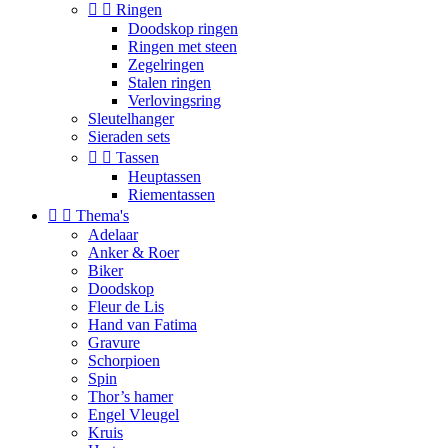


Ringen
Doodskop ringen
Ringen met steen
Zegelringen
Stalen ringen
Verlovingsring
Sleutelhanger
Sieraden sets


Tassen
Heuptassen
Riementassen


Thema's
Adelaar
Anker & Roer
Biker
Doodskop
Fleur de Lis
Hand van Fatima
Gravure
Schorpioen
Spin
Thor’s hamer
Engel Vleugel
Kruis