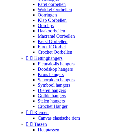
Parel oorbellen
Wokkel Oorbellen
Oorringen
Klap Oorbellen
Oorclips
Haakoorbellen
Macramé Oorbellen
Kerst Oorbellen
Earcuff Oorbel
Crochet Oorbellen


Kettinghangers
Fleur-de-lis hangers
Doodskop hangers
Kruis hangers
Schorpioen hangers
Symbool hangers
Dieren hangers
Gothic hangers
Stalen hangers
Crochet Hanger


Riemen
Canvas elastische riem


Tassen
Heuptassen