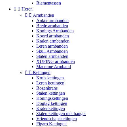
Riementassen


Heren


Armbanden
Anker armbanden
Brede armbanden
Konings Armbanden
Koord armbanden
Kralen armbanden
Leren armbanden
Skull Armbanden
Stalen armbanden
XUPING armbanden
Macramé Armband


Kettingen
Kruis kettingen
Leren kettingen
Rozenkrans
Stalen kettingen
Koningskettingen
Dogtag kettingen
Kralenkettingen
Stalen kettingen met hanger
Vriendschapskettingen
Figaro Kettingen