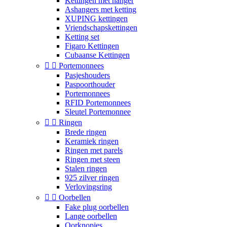
Kettingen met hanger
Ashangers met ketting
XUPING kettingen
Vriendschapskettingen
Ketting set
Figaro Kettingen
Cubaanse Kettingen


Portemonnees
Pasjeshouders
Paspoorthouder
Portemonnees
RFID Portemonnees
Sleutel Portemonnee


Ringen
Brede ringen
Keramiek ringen
Ringen met parels
Ringen met steen
Stalen ringen
925 zilver ringen
Verlovingsring


Oorbellen
Fake plug oorbellen
Lange oorbellen
Oorknopjes