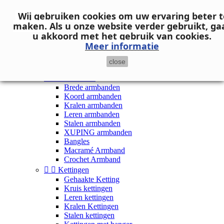
Neem contact op
Wij gebruiken cookies om uw ervaring beter t

Inloggen
maken.
Als u onze website verder gebruikt, ga
shopping_cart
Winkelwagen
(0)
u akkoord met het gebruik van cookies.

Meer informatie
close


Dames


Armbanden
Brede armbanden
Koord armbanden
Kralen armbanden
Leren armbanden
Stalen armbanden
XUPING armbanden
Bangles
Macramé Armband
Crochet Armband


Kettingen
Gehaakte Ketting
Kruis kettingen
Leren kettingen
Kralen Kettingen
Stalen kettingen