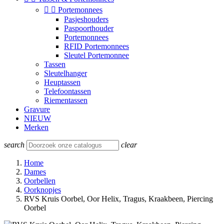


Portemonnees
Pasjeshouders
Paspoorthouder
Portemonnees
RFID Portemonnees
Sleutel Portemonnee
Tassen
Sleutelhanger
Heuptassen
Telefoontassen
Riementassen
Gravure
NIEUW
Merken
search
clear
Home
Dames
Oorbellen
Oorknopjes
RVS Kruis Oorbel, Oor Helix, Tragus, Kraakbeen, Piercing
Oorbel