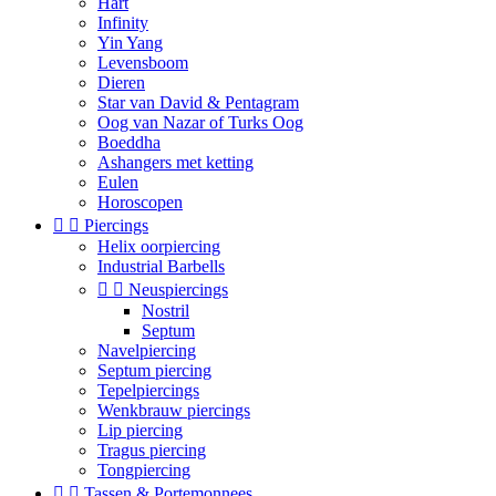
Hart
Infinity
Yin Yang
Levensboom
Dieren
Star van David & Pentagram
Oog van Nazar of Turks Oog
Boeddha
Ashangers met ketting
Eulen
Horoscopen


Piercings
Helix oorpiercing
Industrial Barbells


Neuspiercings
Nostril
Septum
Navelpiercing
Septum piercing
Tepelpiercings
Wenkbrauw piercings
Lip piercing
Tragus piercing
Tongpiercing


Tassen & Portemonnees