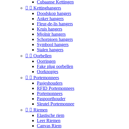
Cubaanse Kettingen


Kettinghangers
Doodskop hangers
Anker hangers
Fleur-de-lis hangers
Kruis hangers
Mjolnir hangers
Schorpioen hangers
Symbool hangers
Stalen hangers


Oorbellen
Oorringen
Fake plug oorbellen
Oorknopjes


Portemonnees
Pasjeshouders
RFID Portemonnees
Portemonnees
Paspoorthouder
Sleutel Portemonnee


Riemen
Elastische riem
Leer Riemen
Canvas Riem