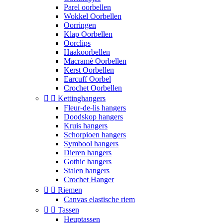
Parel oorbellen
Wokkel Oorbellen
Oorringen
Klap Oorbellen
Oorclips
Haakoorbellen
Macramé Oorbellen
Kerst Oorbellen
Earcuff Oorbel
Crochet Oorbellen


Kettinghangers
Fleur-de-lis hangers
Doodskop hangers
Kruis hangers
Schorpioen hangers
Symbool hangers
Dieren hangers
Gothic hangers
Stalen hangers
Crochet Hanger


Riemen
Canvas elastische riem


Tassen
Heuptassen