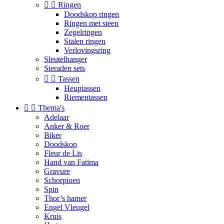


Ringen
Doodskop ringen
Ringen met steen
Zegelringen
Stalen ringen
Verlovingsring
Sleutelhanger
Sieraden sets


Tassen
Heuptassen
Riementassen


Thema's
Adelaar
Anker & Roer
Biker
Doodskop
Fleur de Lis
Hand van Fatima
Gravure
Schorpioen
Spin
Thor’s hamer
Engel Vleugel
Kruis