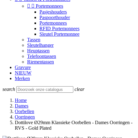


Portemonnees
Pasjeshouders
Paspoorthouder
Portemonnees
RFID Portemonnees
Sleutel Portemonnee
Tassen
Sleutelhanger
Heuptassen
Telefoontassen
Riementassen
Gravure
NIEUW
Merken
search
clear
Home
Dames
Oorbellen
Oorringen
Dottilove Ø29mm Klassieke Oorbellen - Dames Oorringen -
RVS - Gold Plated