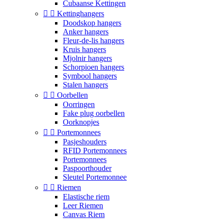
Cubaanse Kettingen


Kettinghangers
Doodskop hangers
Anker hangers
Fleur-de-lis hangers
Kruis hangers
Mjolnir hangers
Schorpioen hangers
Symbool hangers
Stalen hangers


Oorbellen
Oorringen
Fake plug oorbellen
Oorknopjes


Portemonnees
Pasjeshouders
RFID Portemonnees
Portemonnees
Paspoorthouder
Sleutel Portemonnee


Riemen
Elastische riem
Leer Riemen
Canvas Riem