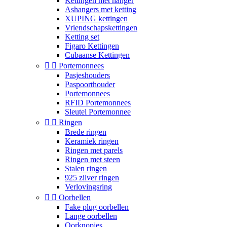
Kettingen met hanger
Ashangers met ketting
XUPING kettingen
Vriendschapskettingen
Ketting set
Figaro Kettingen
Cubaanse Kettingen


Portemonnees
Pasjeshouders
Paspoorthouder
Portemonnees
RFID Portemonnees
Sleutel Portemonnee


Ringen
Brede ringen
Keramiek ringen
Ringen met parels
Ringen met steen
Stalen ringen
925 zilver ringen
Verlovingsring


Oorbellen
Fake plug oorbellen
Lange oorbellen
Oorknopjes