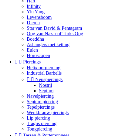
Hart
Infinity
Yin Yang
Levensboom
Dieren
Star van David & Pentagram
Oog van Nazar of Turks Oog
Boeddha
Ashangers met ketting
Eulen
Horoscopen


Piercings
Helix oorpiercing
Industrial Barbells


Neuspiercings
Nostril
Septum
Navelpiercing
Septum piercing
Tepelpiercings
Wenkbrauw piercings
Lip piercing
Tragus piercing
Tongpiercing


Tassen & Portemonnees