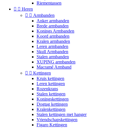
Riementassen


Heren


Armbanden
Anker armbanden
Brede armbanden
Konings Armbanden
Koord armbanden
Kralen armbanden
Leren armbanden
Skull Armbanden
Stalen armbanden
XUPING armbanden
Macramé Armband


Kettingen
Kruis kettingen
Leren kettingen
Rozenkrans
Stalen kettingen
Koningskettingen
Dogtag kettingen
Kralenkettingen
Stalen kettingen met hanger
Vriendschapskettingen
Figaro Kettingen