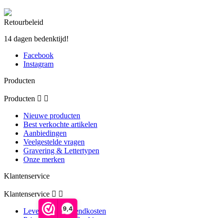
Retourbeleid
14 dagen bedenktijd!
Facebook
Instagram
Producten
Producten


Nieuwe producten
Best verkochte artikelen
Aanbiedingen
Veelgestelde vragen
Gravering & Lettertypen
Onze merken
Klantenservice
Klantenservice


9,4
Levertijd & Verzendkosten