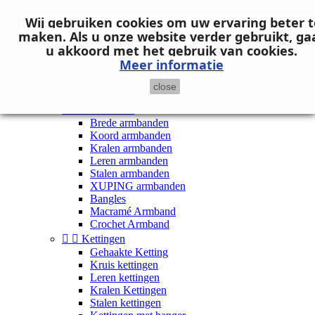
Neem contact op
Wij gebruiken cookies om uw ervaring beter t

Inloggen
maken.
Als u onze website verder gebruikt, ga
shopping_cart
Winkelwagen
(0)
u akkoord met het gebruik van cookies.

Meer informatie
close


Dames


Armbanden
Brede armbanden
Koord armbanden
Kralen armbanden
Leren armbanden
Stalen armbanden
XUPING armbanden
Bangles
Macramé Armband
Crochet Armband


Kettingen
Gehaakte Ketting
Kruis kettingen
Leren kettingen
Kralen Kettingen
Stalen kettingen