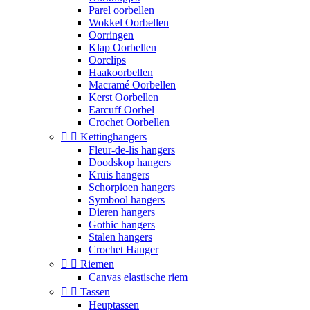
Parel oorbellen
Wokkel Oorbellen
Oorringen
Klap Oorbellen
Oorclips
Haakoorbellen
Macramé Oorbellen
Kerst Oorbellen
Earcuff Oorbel
Crochet Oorbellen


Kettinghangers
Fleur-de-lis hangers
Doodskop hangers
Kruis hangers
Schorpioen hangers
Symbool hangers
Dieren hangers
Gothic hangers
Stalen hangers
Crochet Hanger


Riemen
Canvas elastische riem


Tassen
Heuptassen