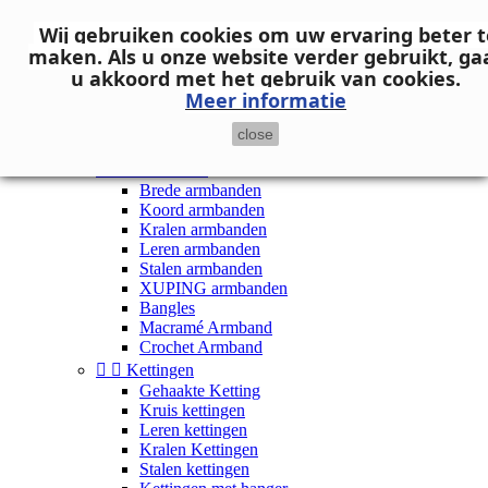
Neem contact op
Wij gebruiken cookies om uw ervaring beter t

Inloggen
maken.
Als u onze website verder gebruikt, ga
shopping_cart
Winkelwagen
(0)
u akkoord met het gebruik van cookies.

Meer informatie
close


Dames


Armbanden
Brede armbanden
Koord armbanden
Kralen armbanden
Leren armbanden
Stalen armbanden
XUPING armbanden
Bangles
Macramé Armband
Crochet Armband


Kettingen
Gehaakte Ketting
Kruis kettingen
Leren kettingen
Kralen Kettingen
Stalen kettingen