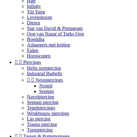
Hart
Infinity
Yin Yang
Levensboom
Dieren
Star van David & Pentagram
Oog van Nazar of Turks Oog
Boeddha
Ashangers met ketting
Eulen
Horoscopen


Piercings
Helix oorpiercing
Industrial Barbells


Neuspiercings
Nostril
Septum
Navelpiercing
Septum piercing
Tepelpiercings
Wenkbrauw piercings
Lip piercing
Tragus piercing
Tongpiercing


Tassen & Portemonnees