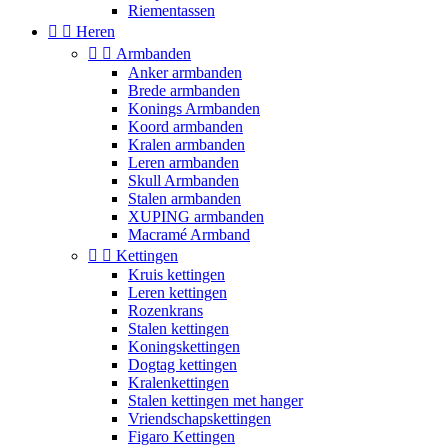
Riementassen


Heren


Armbanden
Anker armbanden
Brede armbanden
Konings Armbanden
Koord armbanden
Kralen armbanden
Leren armbanden
Skull Armbanden
Stalen armbanden
XUPING armbanden
Macramé Armband


Kettingen
Kruis kettingen
Leren kettingen
Rozenkrans
Stalen kettingen
Koningskettingen
Dogtag kettingen
Kralenkettingen
Stalen kettingen met hanger
Vriendschapskettingen
Figaro Kettingen