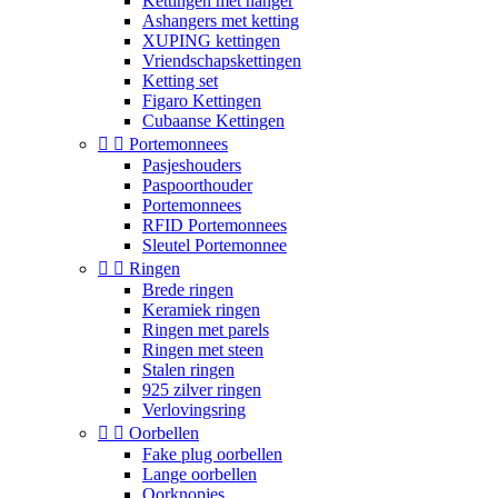
Kettingen met hanger
Ashangers met ketting
XUPING kettingen
Vriendschapskettingen
Ketting set
Figaro Kettingen
Cubaanse Kettingen


Portemonnees
Pasjeshouders
Paspoorthouder
Portemonnees
RFID Portemonnees
Sleutel Portemonnee


Ringen
Brede ringen
Keramiek ringen
Ringen met parels
Ringen met steen
Stalen ringen
925 zilver ringen
Verlovingsring


Oorbellen
Fake plug oorbellen
Lange oorbellen
Oorknopjes