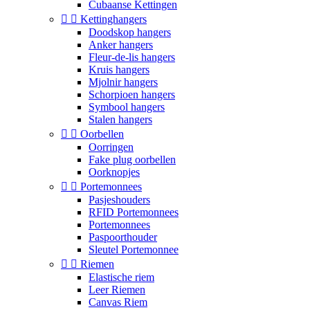
Cubaanse Kettingen


Kettinghangers
Doodskop hangers
Anker hangers
Fleur-de-lis hangers
Kruis hangers
Mjolnir hangers
Schorpioen hangers
Symbool hangers
Stalen hangers


Oorbellen
Oorringen
Fake plug oorbellen
Oorknopjes


Portemonnees
Pasjeshouders
RFID Portemonnees
Portemonnees
Paspoorthouder
Sleutel Portemonnee


Riemen
Elastische riem
Leer Riemen
Canvas Riem