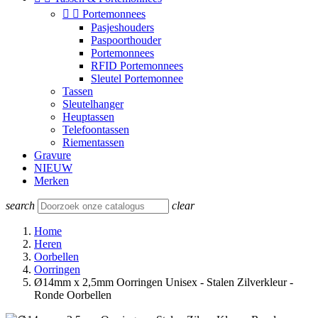


Portemonnees
Pasjeshouders
Paspoorthouder
Portemonnees
RFID Portemonnees
Sleutel Portemonnee
Tassen
Sleutelhanger
Heuptassen
Telefoontassen
Riementassen
Gravure
NIEUW
Merken
search
clear
Home
Heren
Oorbellen
Oorringen
Ø14mm x 2,5mm Oorringen Unisex - Stalen Zilverkleur -
Ronde Oorbellen