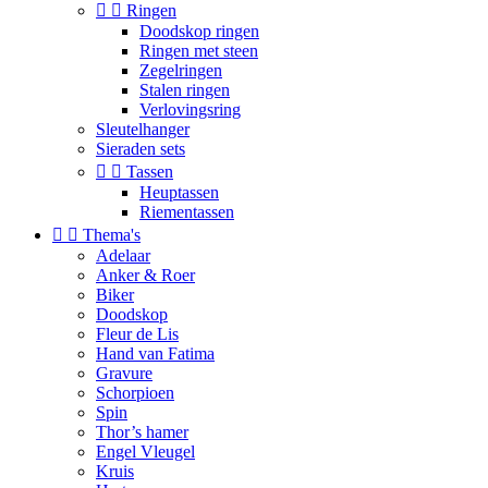


Ringen
Doodskop ringen
Ringen met steen
Zegelringen
Stalen ringen
Verlovingsring
Sleutelhanger
Sieraden sets


Tassen
Heuptassen
Riementassen


Thema's
Adelaar
Anker & Roer
Biker
Doodskop
Fleur de Lis
Hand van Fatima
Gravure
Schorpioen
Spin
Thor’s hamer
Engel Vleugel
Kruis