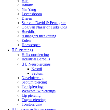
Hart
Infinity
Yin Yang
Levensboom
Dieren
Star van David & Pentagram
Oog van Nazar of Turks Oog
Boeddha
Ashangers met ketting
Eulen
Horoscopen


Piercings
Helix oorpiercing
Industrial Barbells


Neuspiercings
Nostril
Septum
Navelpiercing
Septum piercing
Tepelpiercings
Wenkbrauw piercings
Lip piercing
Tragus piercing
Tongpiercing


Tassen & Portemonnees