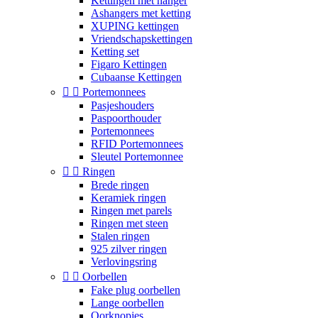
Kettingen met hanger
Ashangers met ketting
XUPING kettingen
Vriendschapskettingen
Ketting set
Figaro Kettingen
Cubaanse Kettingen


Portemonnees
Pasjeshouders
Paspoorthouder
Portemonnees
RFID Portemonnees
Sleutel Portemonnee


Ringen
Brede ringen
Keramiek ringen
Ringen met parels
Ringen met steen
Stalen ringen
925 zilver ringen
Verlovingsring


Oorbellen
Fake plug oorbellen
Lange oorbellen
Oorknopjes