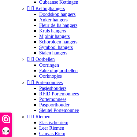
Cubaanse Kettingen


Kettinghangers
Doodskop hangers
Anker hangers
Fleur-de-lis hangers
Kruis hangers
Mjolnir hangers
Schorpioen hangers
Symbool hangers
Stalen hangers


Oorbellen
Oorringen
Fake plug oorbellen
Oorknopjes


Portemonnees
Pasjeshouders
RFID Portemonnees
Portemonnees
Paspoorthouder
Sleutel Portemonnee


Riemen
Elastische riem
Leer Riemen
9,4
Canvas Riem