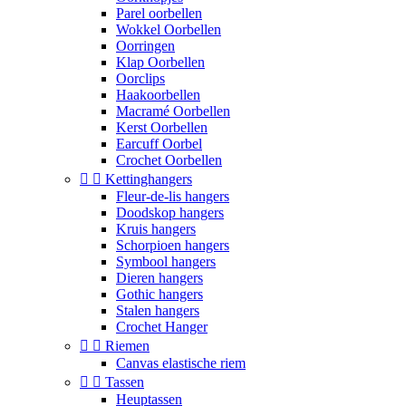
Parel oorbellen
Wokkel Oorbellen
Oorringen
Klap Oorbellen
Oorclips
Haakoorbellen
Macramé Oorbellen
Kerst Oorbellen
Earcuff Oorbel
Crochet Oorbellen


Kettinghangers
Fleur-de-lis hangers
Doodskop hangers
Kruis hangers
Schorpioen hangers
Symbool hangers
Dieren hangers
Gothic hangers
Stalen hangers
Crochet Hanger


Riemen
Canvas elastische riem


Tassen
Heuptassen