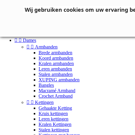
Neem contact op
Wij gebruiken cookies om uw ervaring b

Inloggen
shopping_cart
Winkelwagen
(0)



Dames


Armbanden
Brede armbanden
Koord armbanden
Kralen armbanden
Leren armbanden
Stalen armbanden
XUPING armbanden
Bangles
Macramé Armband
Crochet Armband


Kettingen
Gehaakte Ketting
Kruis kettingen
Leren kettingen
Kralen Kettingen
Stalen kettingen