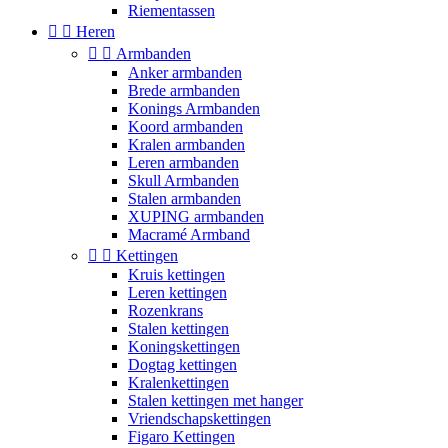
Riementassen


Heren


Armbanden
Anker armbanden
Brede armbanden
Konings Armbanden
Koord armbanden
Kralen armbanden
Leren armbanden
Skull Armbanden
Stalen armbanden
XUPING armbanden
Macramé Armband


Kettingen
Kruis kettingen
Leren kettingen
Rozenkrans
Stalen kettingen
Koningskettingen
Dogtag kettingen
Kralenkettingen
Stalen kettingen met hanger
Vriendschapskettingen
Figaro Kettingen