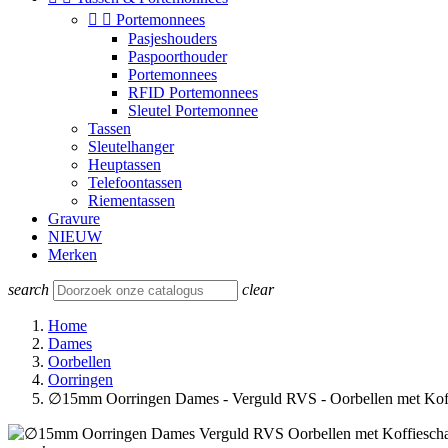


Portemonnees
Pasjeshouders
Paspoorthouder
Portemonnees
RFID Portemonnees
Sleutel Portemonnee
Tassen
Sleutelhanger
Heuptassen
Telefoontassen
Riementassen
Gravure
NIEUW
Merken
search
clear
Home
Dames
Oorbellen
Oorringen
∅15mm Oorringen Dames - Verguld RVS - Oorbellen met Koff