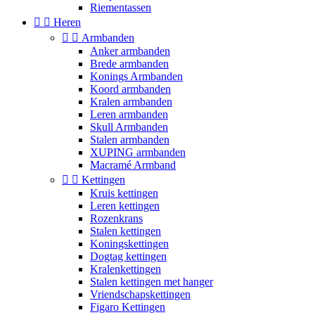
Riementassen


Heren


Armbanden
Anker armbanden
Brede armbanden
Konings Armbanden
Koord armbanden
Kralen armbanden
Leren armbanden
Skull Armbanden
Stalen armbanden
XUPING armbanden
Macramé Armband


Kettingen
Kruis kettingen
Leren kettingen
Rozenkrans
Stalen kettingen
Koningskettingen
Dogtag kettingen
Kralenkettingen
Stalen kettingen met hanger
Vriendschapskettingen
Figaro Kettingen