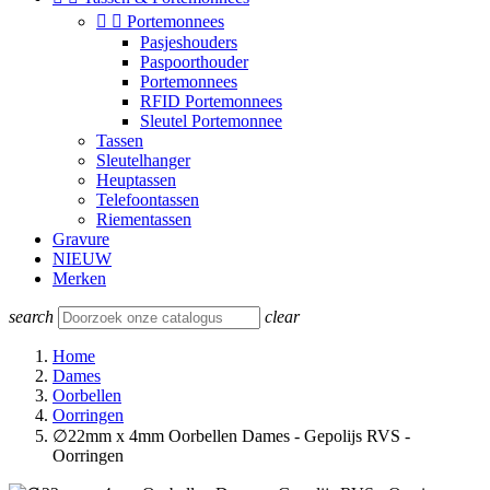


Portemonnees
Pasjeshouders
Paspoorthouder
Portemonnees
RFID Portemonnees
Sleutel Portemonnee
Tassen
Sleutelhanger
Heuptassen
Telefoontassen
Riementassen
Gravure
NIEUW
Merken
search
clear
Home
Dames
Oorbellen
Oorringen
∅22mm x 4mm Oorbellen Dames - Gepolijs RVS -
Oorringen