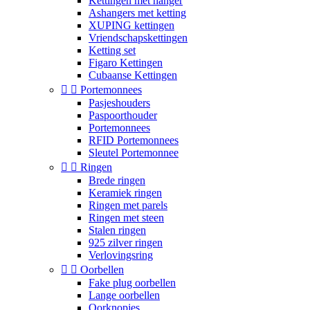
Kettingen met hanger
Ashangers met ketting
XUPING kettingen
Vriendschapskettingen
Ketting set
Figaro Kettingen
Cubaanse Kettingen


Portemonnees
Pasjeshouders
Paspoorthouder
Portemonnees
RFID Portemonnees
Sleutel Portemonnee


Ringen
Brede ringen
Keramiek ringen
Ringen met parels
Ringen met steen
Stalen ringen
925 zilver ringen
Verlovingsring


Oorbellen
Fake plug oorbellen
Lange oorbellen
Oorknopjes