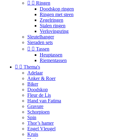


Ringen
Doodskop ringen
Ringen met steen
Zegelringen
Stalen ringen
Verlovingsring
Sleutelhanger
Sieraden sets


Tassen
Heuptassen
Riementassen


Thema's
Adelaar
Anker & Roer
Biker
Doodskop
Fleur de Lis
Hand van Fatima
Gravure
Schorpioen
Spin
Thor’s hamer
Engel Vleugel
Kruis