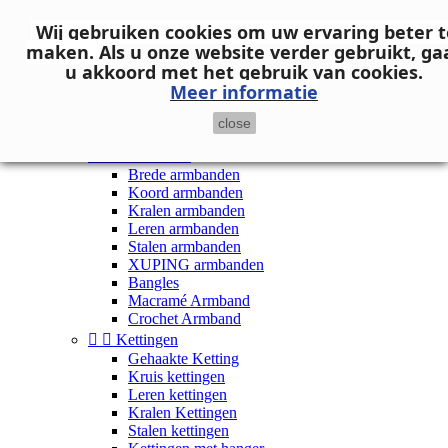
Neem contact op
Wij gebruiken cookies om uw ervaring beter t

Inloggen
maken.
Als u onze website verder gebruikt, ga
shopping_cart
Winkelwagen
(0)
u akkoord met het gebruik van cookies.

Meer informatie
close


Dames


Armbanden
Brede armbanden
Koord armbanden
Kralen armbanden
Leren armbanden
Stalen armbanden
XUPING armbanden
Bangles
Macramé Armband
Crochet Armband


Kettingen
Gehaakte Ketting
Kruis kettingen
Leren kettingen
Kralen Kettingen
Stalen kettingen