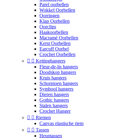
Parel oorbellen
Wokkel Oorbellen
Oorringen
Klap Oorbellen
Oorclips
Haakoorbellen
Macramé Oorbellen
Kerst Oorbellen
Earcuff Oorbel
Crochet Oorbellen


Kettinghangers
Fleur-de-lis hangers
Doodskop hangers
Kruis hangers
Schorpioen hangers
Symbool hangers
Dieren hangers
Gothic hangers
Stalen hangers
Crochet Hanger


Riemen
Canvas elastische riem


Tassen
Heuptassen