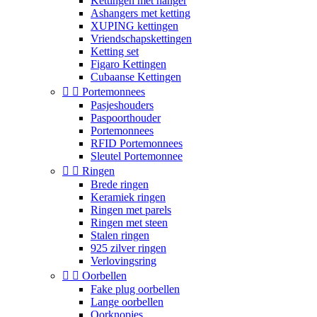
Kettingen met hanger
Ashangers met ketting
XUPING kettingen
Vriendschapskettingen
Ketting set
Figaro Kettingen
Cubaanse Kettingen


Portemonnees
Pasjeshouders
Paspoorthouder
Portemonnees
RFID Portemonnees
Sleutel Portemonnee


Ringen
Brede ringen
Keramiek ringen
Ringen met parels
Ringen met steen
Stalen ringen
925 zilver ringen
Verlovingsring


Oorbellen
Fake plug oorbellen
Lange oorbellen
Oorknopjes