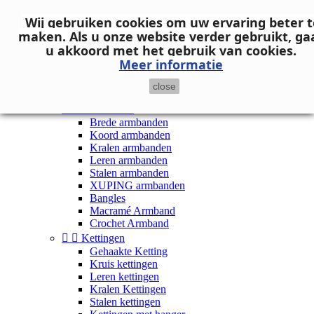
Neem contact op
Wij gebruiken cookies om uw ervaring beter t

Inloggen
maken.
Als u onze website verder gebruikt, ga
shopping_cart
Winkelwagen
(0)
u akkoord met het gebruik van cookies.

Meer informatie
close


Dames


Armbanden
Brede armbanden
Koord armbanden
Kralen armbanden
Leren armbanden
Stalen armbanden
XUPING armbanden
Bangles
Macramé Armband
Crochet Armband


Kettingen
Gehaakte Ketting
Kruis kettingen
Leren kettingen
Kralen Kettingen
Stalen kettingen