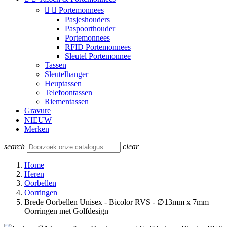


Portemonnees
Pasjeshouders
Paspoorthouder
Portemonnees
RFID Portemonnees
Sleutel Portemonnee
Tassen
Sleutelhanger
Heuptassen
Telefoontassen
Riementassen
Gravure
NIEUW
Merken
search
clear
Home
Heren
Oorbellen
Oorringen
Brede Oorbellen Unisex - Bicolor RVS - ∅13mm x 7mm
Oorringen met Golfdesign