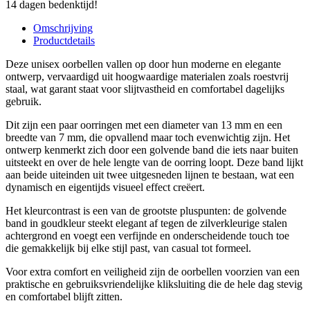
14 dagen bedenktijd!
Omschrijving
Productdetails
Deze unisex oorbellen vallen op door hun moderne en elegante
ontwerp, vervaardigd uit hoogwaardige materialen zoals roestvrij
staal, wat garant staat voor slijtvastheid en comfortabel dagelijks
gebruik.
Dit zijn een paar oorringen met een diameter van 13 mm en een
breedte van 7 mm, die opvallend maar toch evenwichtig zijn. Het
ontwerp kenmerkt zich door een golvende band die iets naar buiten
uitsteekt en over de hele lengte van de oorring loopt. Deze band lijkt
aan beide uiteinden uit twee uitgesneden lijnen te bestaan, wat een
dynamisch en eigentijds visueel effect creëert.
Het kleurcontrast is een van de grootste pluspunten: de golvende
band in goudkleur steekt elegant af tegen de zilverkleurige stalen
achtergrond en voegt een verfijnde en onderscheidende touch toe
die gemakkelijk bij elke stijl past, van casual tot formeel.
Voor extra comfort en veiligheid zijn de oorbellen voorzien van een
praktische en gebruiksvriendelijke kliksluiting die de hele dag stevig
en comfortabel blijft zitten.