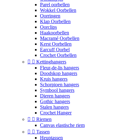
Parel oorbellen
Wokkel Oorbellen
Oorringen
Klap Oorbellen
Oorclips
Haakoorbellen
Macramé Oorbellen
Kerst Oorbellen
Earcuff Oorbel
Crochet Oorbellen


Kettinghangers
Fleur-de-lis hangers
Doodskop hangers
Kruis hangers
Schorpioen hangers
Symbool hangers
Dieren hangers
Gothic hangers
Stalen hangers
Crochet Hanger


Riemen
Canvas elastische riem


Tassen
Heuptassen