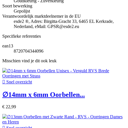
Goudkleurig - Zilverkleurig
Soort bewerking
Gepolijst
Verantwoordelijk marktdeelnemer in de EU
esde2 ®, Adres: Birgitta-Gracht 33, 6465 EL Kerkrade,
Nederland, eMail: GPSR@esde2.eu
Specifieke referenties
ean13
8720704344096
Misschien vind je dit ook leuk

Snel overzicht
∅14mm x 6mm Oorbellen...
€ 22,99

Snel overzicht