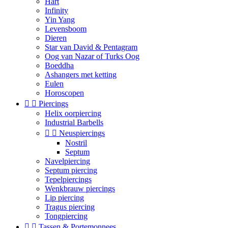
Hart
Infinity
Yin Yang
Levensboom
Dieren
Star van David & Pentagram
Oog van Nazar of Turks Oog
Boeddha
Ashangers met ketting
Eulen
Horoscopen


Piercings
Helix oorpiercing
Industrial Barbells


Neuspiercings
Nostril
Septum
Navelpiercing
Septum piercing
Tepelpiercings
Wenkbrauw piercings
Lip piercing
Tragus piercing
Tongpiercing


Tassen & Portemonnees