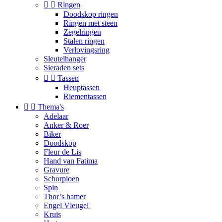


Ringen
Doodskop ringen
Ringen met steen
Zegelringen
Stalen ringen
Verlovingsring
Sleutelhanger
Sieraden sets


Tassen
Heuptassen
Riementassen


Thema's
Adelaar
Anker & Roer
Biker
Doodskop
Fleur de Lis
Hand van Fatima
Gravure
Schorpioen
Spin
Thor’s hamer
Engel Vleugel
Kruis