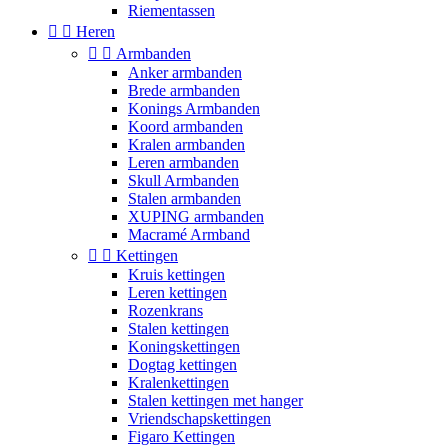
Riementassen


Heren


Armbanden
Anker armbanden
Brede armbanden
Konings Armbanden
Koord armbanden
Kralen armbanden
Leren armbanden
Skull Armbanden
Stalen armbanden
XUPING armbanden
Macramé Armband


Kettingen
Kruis kettingen
Leren kettingen
Rozenkrans
Stalen kettingen
Koningskettingen
Dogtag kettingen
Kralenkettingen
Stalen kettingen met hanger
Vriendschapskettingen
Figaro Kettingen