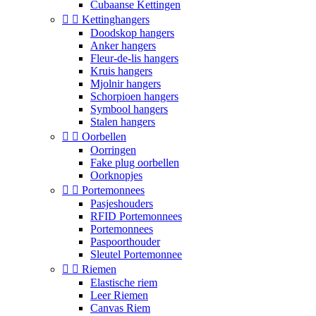
Cubaanse Kettingen


Kettinghangers
Doodskop hangers
Anker hangers
Fleur-de-lis hangers
Kruis hangers
Mjolnir hangers
Schorpioen hangers
Symbool hangers
Stalen hangers


Oorbellen
Oorringen
Fake plug oorbellen
Oorknopjes


Portemonnees
Pasjeshouders
RFID Portemonnees
Portemonnees
Paspoorthouder
Sleutel Portemonnee


Riemen
Elastische riem
Leer Riemen
Canvas Riem