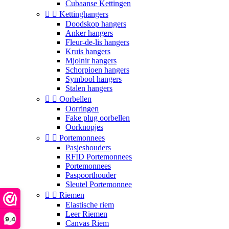
Cubaanse Kettingen


Kettinghangers
Doodskop hangers
Anker hangers
Fleur-de-lis hangers
Kruis hangers
Mjolnir hangers
Schorpioen hangers
Symbool hangers
Stalen hangers


Oorbellen
Oorringen
Fake plug oorbellen
Oorknopjes


Portemonnees
Pasjeshouders
RFID Portemonnees
Portemonnees
Paspoorthouder
Sleutel Portemonnee


Riemen
Elastische riem
Leer Riemen
9,4
Canvas Riem