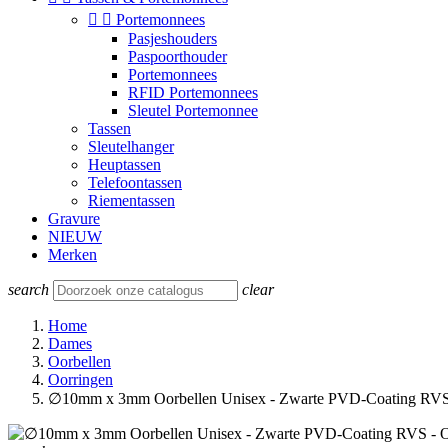


Portemonnees
Pasjeshouders
Paspoorthouder
Portemonnees
RFID Portemonnees
Sleutel Portemonnee
Tassen
Sleutelhanger
Heuptassen
Telefoontassen
Riementassen
Gravure
NIEUW
Merken
search
clear
Home
Dames
Oorbellen
Oorringen
∅10mm x 3mm Oorbellen Unisex - Zwarte PVD-Coating RVS 