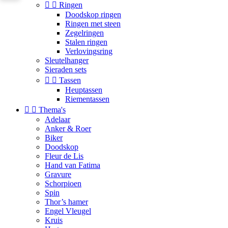


Ringen
Doodskop ringen
Ringen met steen
Zegelringen
Stalen ringen
Verlovingsring
Sleutelhanger
Sieraden sets


Tassen
Heuptassen
Riementassen


Thema's
Adelaar
Anker & Roer
Biker
Doodskop
Fleur de Lis
Hand van Fatima
Gravure
Schorpioen
Spin
Thor’s hamer
Engel Vleugel
Kruis