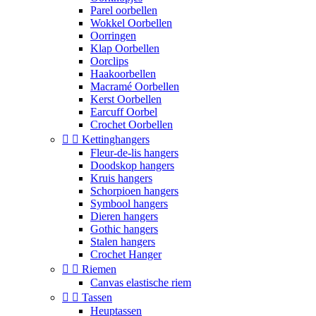
Parel oorbellen
Wokkel Oorbellen
Oorringen
Klap Oorbellen
Oorclips
Haakoorbellen
Macramé Oorbellen
Kerst Oorbellen
Earcuff Oorbel
Crochet Oorbellen


Kettinghangers
Fleur-de-lis hangers
Doodskop hangers
Kruis hangers
Schorpioen hangers
Symbool hangers
Dieren hangers
Gothic hangers
Stalen hangers
Crochet Hanger


Riemen
Canvas elastische riem


Tassen
Heuptassen