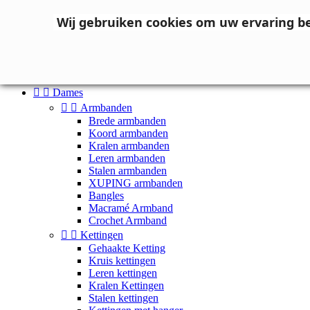
Neem contact op
Wij gebruiken cookies om uw ervaring b

Inloggen
shopping_cart
Winkelwagen
(0)



Dames


Armbanden
Brede armbanden
Koord armbanden
Kralen armbanden
Leren armbanden
Stalen armbanden
XUPING armbanden
Bangles
Macramé Armband
Crochet Armband


Kettingen
Gehaakte Ketting
Kruis kettingen
Leren kettingen
Kralen Kettingen
Stalen kettingen