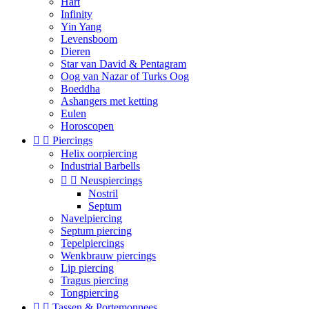
Hart
Infinity
Yin Yang
Levensboom
Dieren
Star van David & Pentagram
Oog van Nazar of Turks Oog
Boeddha
Ashangers met ketting
Eulen
Horoscopen


Piercings
Helix oorpiercing
Industrial Barbells


Neuspiercings
Nostril
Septum
Navelpiercing
Septum piercing
Tepelpiercings
Wenkbrauw piercings
Lip piercing
Tragus piercing
Tongpiercing


Tassen & Portemonnees