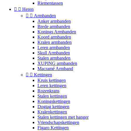
Riementassen


Heren


Armbanden
Anker armbanden
Brede armbanden
Konings Armbanden
Koord armbanden
Kralen armbanden
Leren armbanden
Skull Armbanden
Stalen armbanden
XUPING armbanden
Macramé Armband


Kettingen
Kruis kettingen
Leren kettingen
Rozenkrans
Stalen kettingen
Koningskettingen
Dogtag kettingen
Kralenkettingen
Stalen kettingen met hanger
Vriendschapskettingen
Figaro Kettingen