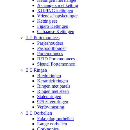
Kettingen met hanger
Ashangers met ketting
XUPING kettingen
Vriendschapskettingen
Ketting set
Figaro Kettingen
Cubaanse Kettingen


Portemonnees
Pasjeshouders
Paspoorthouder
Portemonnees
RFID Portemonnees
Sleutel Portemonnee


Ringen
Brede ringen
Keramiek ringen
Ringen met parels
Ringen met steen
Stalen ringen
925 zilver ringen
Verlovingsring


Oorbellen
Fake plug oorbellen
Lange oorbellen
Oorknopjes