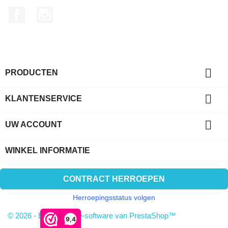
Facebook
Instagram

PRODUCTEN

KLANTENSERVICE

UW ACCOUNT
WINKEL INFORMATIE
CONTRACT HERROEPEN
Herroepingsstatus volgen
© 2026 - E-commerce-software van PrestaShop™
9,4