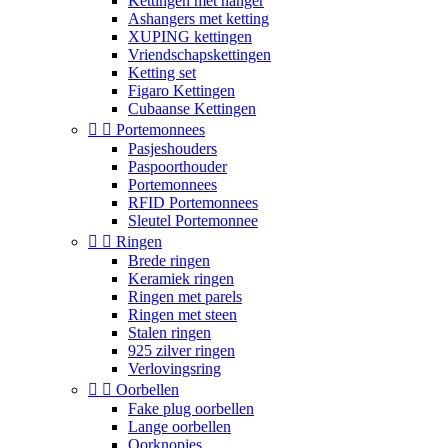
Kettingen met hanger
Ashangers met ketting
XUPING kettingen
Vriendschapskettingen
Ketting set
Figaro Kettingen
Cubaanse Kettingen


Portemonnees
Pasjeshouders
Paspoorthouder
Portemonnees
RFID Portemonnees
Sleutel Portemonnee


Ringen
Brede ringen
Keramiek ringen
Ringen met parels
Ringen met steen
Stalen ringen
925 zilver ringen
Verlovingsring


Oorbellen
Fake plug oorbellen
Lange oorbellen
Oorknopjes