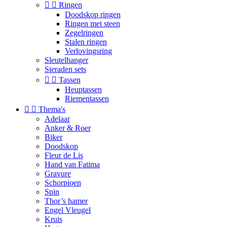


Ringen
Doodskop ringen
Ringen met steen
Zegelringen
Stalen ringen
Verlovingsring
Sleutelhanger
Sieraden sets


Tassen
Heuptassen
Riementassen


Thema's
Adelaar
Anker & Roer
Biker
Doodskop
Fleur de Lis
Hand van Fatima
Gravure
Schorpioen
Spin
Thor’s hamer
Engel Vleugel
Kruis