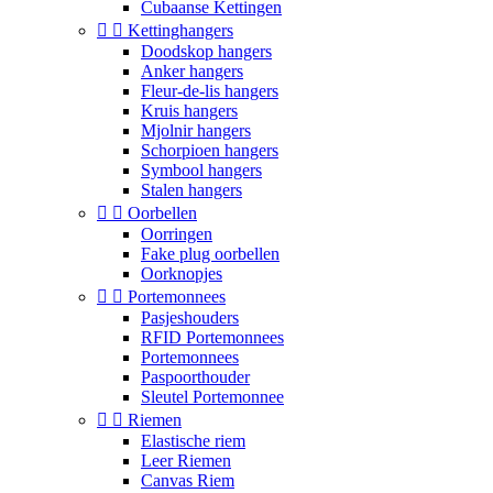
Cubaanse Kettingen


Kettinghangers
Doodskop hangers
Anker hangers
Fleur-de-lis hangers
Kruis hangers
Mjolnir hangers
Schorpioen hangers
Symbool hangers
Stalen hangers


Oorbellen
Oorringen
Fake plug oorbellen
Oorknopjes


Portemonnees
Pasjeshouders
RFID Portemonnees
Portemonnees
Paspoorthouder
Sleutel Portemonnee


Riemen
Elastische riem
Leer Riemen
Canvas Riem