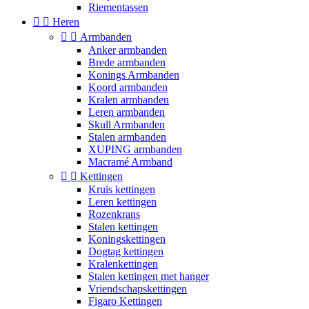
Riementassen


Heren


Armbanden
Anker armbanden
Brede armbanden
Konings Armbanden
Koord armbanden
Kralen armbanden
Leren armbanden
Skull Armbanden
Stalen armbanden
XUPING armbanden
Macramé Armband


Kettingen
Kruis kettingen
Leren kettingen
Rozenkrans
Stalen kettingen
Koningskettingen
Dogtag kettingen
Kralenkettingen
Stalen kettingen met hanger
Vriendschapskettingen
Figaro Kettingen