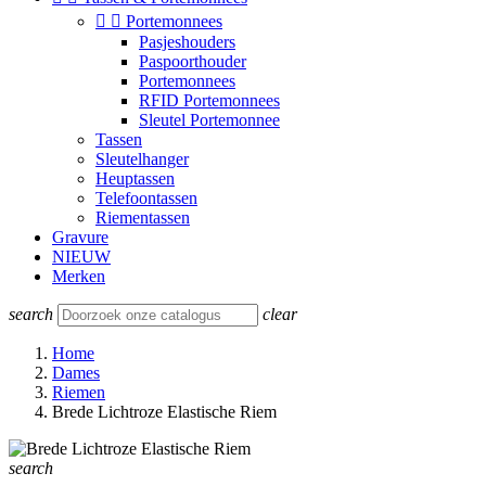


Portemonnees
Pasjeshouders
Paspoorthouder
Portemonnees
RFID Portemonnees
Sleutel Portemonnee
Tassen
Sleutelhanger
Heuptassen
Telefoontassen
Riementassen
Gravure
NIEUW
Merken
search
clear
Home
Dames
Riemen
Brede Lichtroze Elastische Riem
search