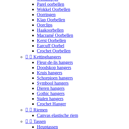
Parel oorbellen
Wokkel Oorbellen
Oorringen
Klap Oorbellen
Oorclips
Haakoorbellen
Macramé Oorbellen
Kerst Oorbellen
Earcuff Oorbel
Crochet Oorbellen


Kettinghangers
Fleur-de-lis hangers
Doodskop hangers
Kruis hangers
Schorpioen hangers
Symbool hangers
Dieren hangers
Gothic hangers
Stalen hangers
Crochet Hanger


Riemen
Canvas elastische riem


Tassen
Heuptassen