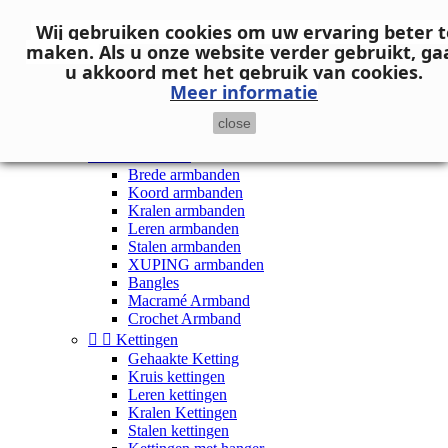
Neem contact op
Wij gebruiken cookies om uw ervaring beter t

Inloggen
maken.
Als u onze website verder gebruikt, ga
shopping_cart
Winkelwagen
(0)
u akkoord met het gebruik van cookies.

Meer informatie
close


Dames


Armbanden
Brede armbanden
Koord armbanden
Kralen armbanden
Leren armbanden
Stalen armbanden
XUPING armbanden
Bangles
Macramé Armband
Crochet Armband


Kettingen
Gehaakte Ketting
Kruis kettingen
Leren kettingen
Kralen Kettingen
Stalen kettingen