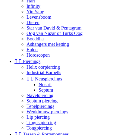
Hart
Infinity
Yin Yang
Levensboom
Dieren
Star van David & Pentagram
Oog van Nazar of Turks Oog
Boeddha
Ashangers met ketting
Eulen
Horoscopen


Piercings
Helix oorpiercing
Industrial Barbells


Neuspiercings
Nostril
Septum
Navelpiercing
Septum piercing
Tepelpiercings
Wenkbrauw piercings
Lip piercing
Tragus piercing
Tongpiercing


Tassen & Portemonnees