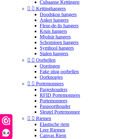
Cubaanse Kettingen


Kettinghangers
Doodskop hangers
Anker hangers
Fleur-de-lis hangers
Kruis hangers
Mjolnir hangers
Schorpioen hangers
Symbool hangers
Stalen hangers


Oorbellen
Oorringen
Fake plug oorbellen
Oorknopjes


Portemonnees
Pasjeshouders
RFID Portemonnees
Portemonnees
Paspoorthouder
Sleutel Portemonnee


Riemen
Elastische riem
Leer Riemen
9,4
Canvas Riem