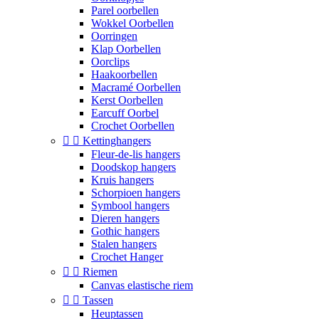
Parel oorbellen
Wokkel Oorbellen
Oorringen
Klap Oorbellen
Oorclips
Haakoorbellen
Macramé Oorbellen
Kerst Oorbellen
Earcuff Oorbel
Crochet Oorbellen


Kettinghangers
Fleur-de-lis hangers
Doodskop hangers
Kruis hangers
Schorpioen hangers
Symbool hangers
Dieren hangers
Gothic hangers
Stalen hangers
Crochet Hanger


Riemen
Canvas elastische riem


Tassen
Heuptassen