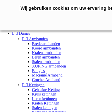
Neem contact op
Wij gebruiken cookies om uw ervaring b

Inloggen
shopping_cart
Winkelwagen
(0)



Dames


Armbanden
Brede armbanden
Koord armbanden
Kralen armbanden
Leren armbanden
Stalen armbanden
XUPING armbanden
Bangles
Macramé Armband
Crochet Armband


Kettingen
Gehaakte Ketting
Kruis kettingen
Leren kettingen
Kralen Kettingen
Stalen kettingen