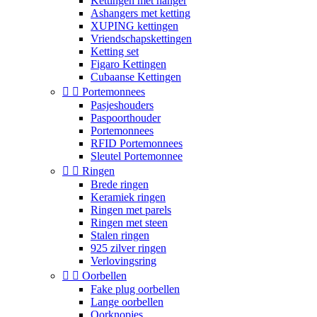
Kettingen met hanger
Ashangers met ketting
XUPING kettingen
Vriendschapskettingen
Ketting set
Figaro Kettingen
Cubaanse Kettingen


Portemonnees
Pasjeshouders
Paspoorthouder
Portemonnees
RFID Portemonnees
Sleutel Portemonnee


Ringen
Brede ringen
Keramiek ringen
Ringen met parels
Ringen met steen
Stalen ringen
925 zilver ringen
Verlovingsring


Oorbellen
Fake plug oorbellen
Lange oorbellen
Oorknopjes