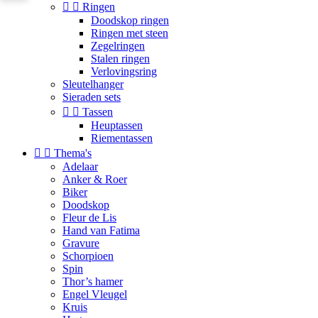


Ringen
Doodskop ringen
Ringen met steen
Zegelringen
Stalen ringen
Verlovingsring
Sleutelhanger
Sieraden sets


Tassen
Heuptassen
Riementassen


Thema's
Adelaar
Anker & Roer
Biker
Doodskop
Fleur de Lis
Hand van Fatima
Gravure
Schorpioen
Spin
Thor’s hamer
Engel Vleugel
Kruis