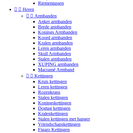
Riementassen


Heren


Armbanden
Anker armbanden
Brede armbanden
Konings Armbanden
Koord armbanden
Kralen armbanden
Leren armbanden
Skull Armbanden
Stalen armbanden
XUPING armbanden
Macramé Armband


Kettingen
Kruis kettingen
Leren kettingen
Rozenkrans
Stalen kettingen
Koningskettingen
Dogtag kettingen
Kralenkettingen
Stalen kettingen met hanger
Vriendschapskettingen
Figaro Kettingen