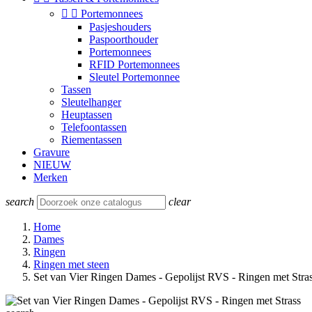


Portemonnees
Pasjeshouders
Paspoorthouder
Portemonnees
RFID Portemonnees
Sleutel Portemonnee
Tassen
Sleutelhanger
Heuptassen
Telefoontassen
Riementassen
Gravure
NIEUW
Merken
search
clear
Home
Dames
Ringen
Ringen met steen
Set van Vier Ringen Dames - Gepolijst RVS - Ringen met Stra