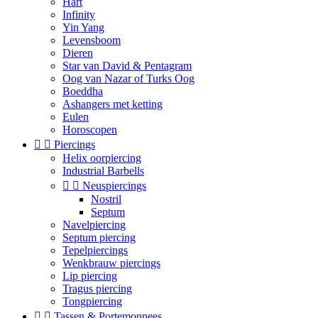
Hart
Infinity
Yin Yang
Levensboom
Dieren
Star van David & Pentagram
Oog van Nazar of Turks Oog
Boeddha
Ashangers met ketting
Eulen
Horoscopen


Piercings
Helix oorpiercing
Industrial Barbells


Neuspiercings
Nostril
Septum
Navelpiercing
Septum piercing
Tepelpiercings
Wenkbrauw piercings
Lip piercing
Tragus piercing
Tongpiercing


Tassen & Portemonnees