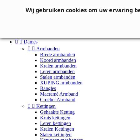
Neem contact op
Wij gebruiken cookies om uw ervaring b

Inloggen
shopping_cart
Winkelwagen
(0)



Dames


Armbanden
Brede armbanden
Koord armbanden
Kralen armbanden
Leren armbanden
Stalen armbanden
XUPING armbanden
Bangles
Macramé Armband
Crochet Armband


Kettingen
Gehaakte Ketting
Kruis kettingen
Leren kettingen
Kralen Kettingen
Stalen kettingen