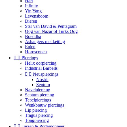
Hart
Infinity
Yin Yang
Levensboom
Dieren
Star van David & Pentagram
Oog van Nazar of Turks Oog
Boeddha
Ashangers met ketting
Eulen
Horoscopen


Piercings
Helix oorpiercing
Industrial Barbells


Neuspiercings
Nostril
Septum
Navelpiercing
Septum piercing
Tepelpiercings
Wenkbrauw piercings
Lip piercing
Tragus piercing
Tongpiercing


Tassen & Portemonnees