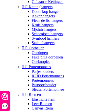
Cubaanse Kettingen


Kettinghangers
Doodskop hangers
Anker hangers
Fleur-de-lis hangers
Kruis hangers
Mjolnir hangers
Schorpioen hangers
Symbool hangers
Stalen hangers


Oorbellen
Oorringen
Fake plug oorbellen
Oorknopjes


Portemonnees
Pasjeshouders
RFID Portemonnees
Portemonnees
Paspoorthouder
Sleutel Portemonnee


Riemen
Elastische riem
Leer Riemen
9,4
Canvas Riem