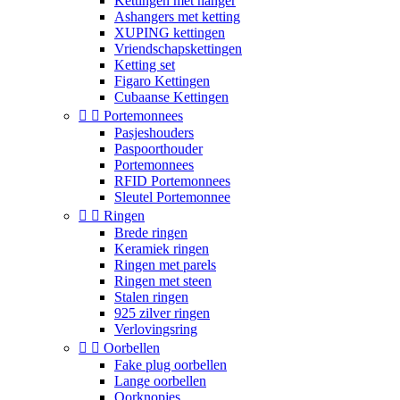
Kettingen met hanger
Ashangers met ketting
XUPING kettingen
Vriendschapskettingen
Ketting set
Figaro Kettingen
Cubaanse Kettingen


Portemonnees
Pasjeshouders
Paspoorthouder
Portemonnees
RFID Portemonnees
Sleutel Portemonnee


Ringen
Brede ringen
Keramiek ringen
Ringen met parels
Ringen met steen
Stalen ringen
925 zilver ringen
Verlovingsring


Oorbellen
Fake plug oorbellen
Lange oorbellen
Oorknopjes