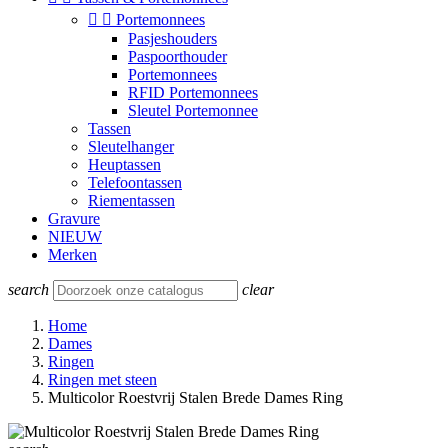


Portemonnees
Pasjeshouders
Paspoorthouder
Portemonnees
RFID Portemonnees
Sleutel Portemonnee
Tassen
Sleutelhanger
Heuptassen
Telefoontassen
Riementassen
Gravure
NIEUW
Merken
search
clear
Home
Dames
Ringen
Ringen met steen
Multicolor Roestvrij Stalen Brede Dames Ring