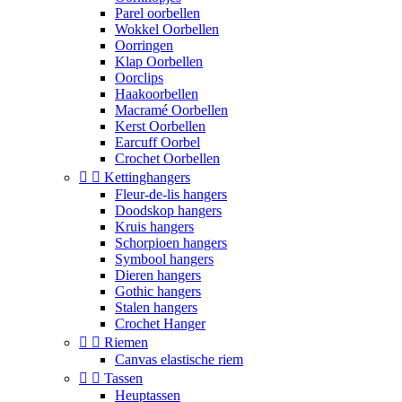
Parel oorbellen
Wokkel Oorbellen
Oorringen
Klap Oorbellen
Oorclips
Haakoorbellen
Macramé Oorbellen
Kerst Oorbellen
Earcuff Oorbel
Crochet Oorbellen


Kettinghangers
Fleur-de-lis hangers
Doodskop hangers
Kruis hangers
Schorpioen hangers
Symbool hangers
Dieren hangers
Gothic hangers
Stalen hangers
Crochet Hanger


Riemen
Canvas elastische riem


Tassen
Heuptassen