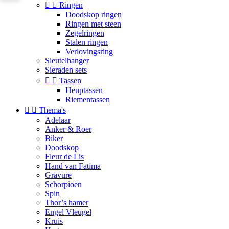


Ringen
Doodskop ringen
Ringen met steen
Zegelringen
Stalen ringen
Verlovingsring
Sleutelhanger
Sieraden sets


Tassen
Heuptassen
Riementassen


Thema's
Adelaar
Anker & Roer
Biker
Doodskop
Fleur de Lis
Hand van Fatima
Gravure
Schorpioen
Spin
Thor’s hamer
Engel Vleugel
Kruis