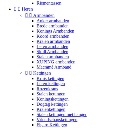
Riementassen


Heren


Armbanden
Anker armbanden
Brede armbanden
Konings Armbanden
Koord armbanden
Kralen armbanden
Leren armbanden
Skull Armbanden
Stalen armbanden
XUPING armbanden
Macramé Armband


Kettingen
Kruis kettingen
Leren kettingen
Rozenkrans
Stalen kettingen
Koningskettingen
Dogtag kettingen
Kralenkettingen
Stalen kettingen met hanger
Vriendschapskettingen
Figaro Kettingen