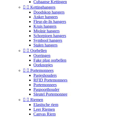
Cubaanse Kettingen


Kettinghangers
Doodskop hangers
Anker hangers
Fleur-de-lis hangers
Kruis hangers
Mjolnir hangers
Schorpioen hangers
Symbool hangers
Stalen hangers


Oorbellen
Oorringen
Fake plug oorbellen
Oorknopjes


Portemonnees
Pasjeshouders
RFID Portemonnees
Portemonnees
Paspoorthouder
Sleutel Portemonnee


Riemen
Elastische riem
Leer Riemen
Canvas Riem