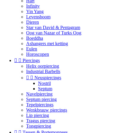
Hart
Infinity
Yin Yang
Levensboom
Dieren
Star van David & Pentagram
Oog van Nazar of Turks Oog
Boeddha
Ashangers met ketting
Eulen
Horoscopen


Piercings
Helix oorpiercing
Industrial Barbells


Neuspiercings
Nostril
Septum
Navelpiercing
Septum piercing
Tepelpiercings
Wenkbrauw piercings
Lip piercing
Tragus piercing
Tongpiercing


Tassen & Portemonnees