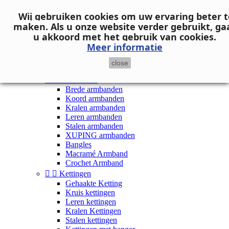
Neem contact op
Wij gebruiken cookies om uw ervaring beter t

Inloggen
maken.
Als u onze website verder gebruikt, ga
shopping_cart
Winkelwagen
(0)
u akkoord met het gebruik van cookies.

Meer informatie
close


Dames


Armbanden
Brede armbanden
Koord armbanden
Kralen armbanden
Leren armbanden
Stalen armbanden
XUPING armbanden
Bangles
Macramé Armband
Crochet Armband


Kettingen
Gehaakte Ketting
Kruis kettingen
Leren kettingen
Kralen Kettingen
Stalen kettingen