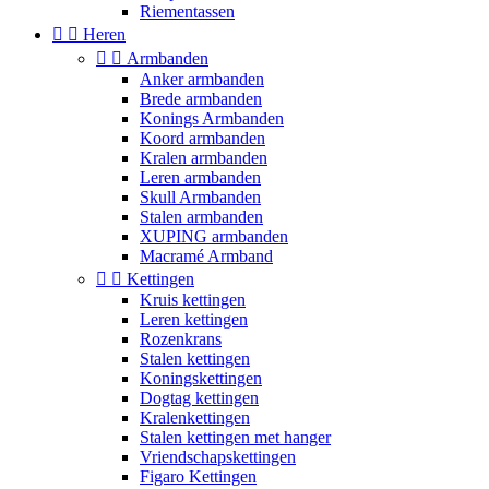
Riementassen


Heren


Armbanden
Anker armbanden
Brede armbanden
Konings Armbanden
Koord armbanden
Kralen armbanden
Leren armbanden
Skull Armbanden
Stalen armbanden
XUPING armbanden
Macramé Armband


Kettingen
Kruis kettingen
Leren kettingen
Rozenkrans
Stalen kettingen
Koningskettingen
Dogtag kettingen
Kralenkettingen
Stalen kettingen met hanger
Vriendschapskettingen
Figaro Kettingen