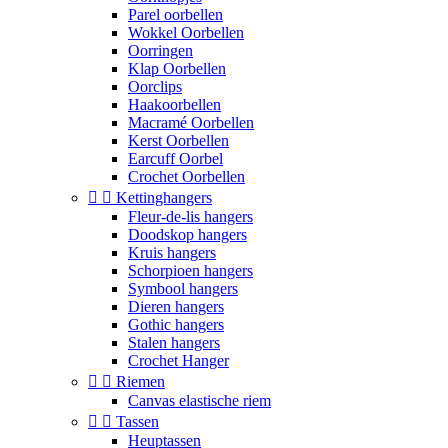
Parel oorbellen
Wokkel Oorbellen
Oorringen
Klap Oorbellen
Oorclips
Haakoorbellen
Macramé Oorbellen
Kerst Oorbellen
Earcuff Oorbel
Crochet Oorbellen


Kettinghangers
Fleur-de-lis hangers
Doodskop hangers
Kruis hangers
Schorpioen hangers
Symbool hangers
Dieren hangers
Gothic hangers
Stalen hangers
Crochet Hanger


Riemen
Canvas elastische riem


Tassen
Heuptassen