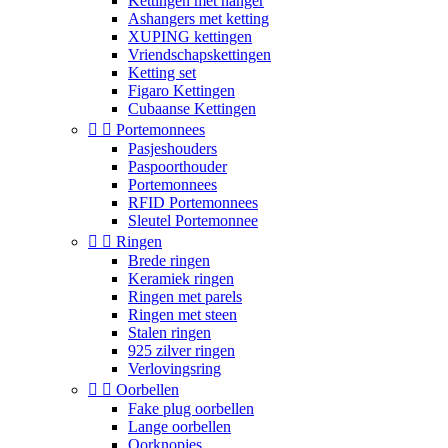
Kettingen met hanger
Ashangers met ketting
XUPING kettingen
Vriendschapskettingen
Ketting set
Figaro Kettingen
Cubaanse Kettingen


Portemonnees
Pasjeshouders
Paspoorthouder
Portemonnees
RFID Portemonnees
Sleutel Portemonnee


Ringen
Brede ringen
Keramiek ringen
Ringen met parels
Ringen met steen
Stalen ringen
925 zilver ringen
Verlovingsring


Oorbellen
Fake plug oorbellen
Lange oorbellen
Oorknopjes