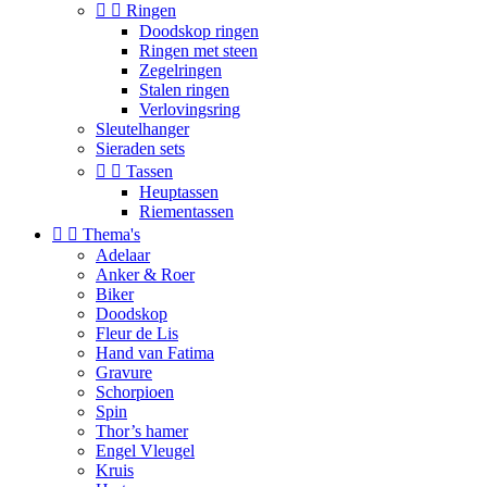


Ringen
Doodskop ringen
Ringen met steen
Zegelringen
Stalen ringen
Verlovingsring
Sleutelhanger
Sieraden sets


Tassen
Heuptassen
Riementassen


Thema's
Adelaar
Anker & Roer
Biker
Doodskop
Fleur de Lis
Hand van Fatima
Gravure
Schorpioen
Spin
Thor’s hamer
Engel Vleugel
Kruis