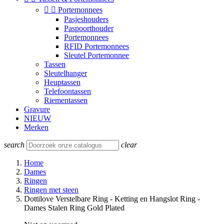


Portemonnees
Pasjeshouders
Paspoorthouder
Portemonnees
RFID Portemonnees
Sleutel Portemonnee
Tassen
Sleutelhanger
Heuptassen
Telefoontassen
Riementassen
Gravure
NIEUW
Merken
search
clear
Home
Dames
Ringen
Ringen met steen
Dottilove Verstelbare Ring - Ketting en Hangslot Ring -
Dames Stalen Ring Gold Plated