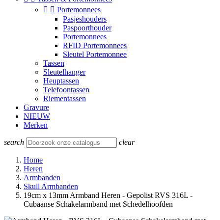


Portemonnees
Pasjeshouders
Paspoorthouder
Portemonnees
RFID Portemonnees
Sleutel Portemonnee
Tassen
Sleutelhanger
Heuptassen
Telefoontassen
Riementassen
Gravure
NIEUW
Merken
search
clear
Home
Heren
Armbanden
Skull Armbanden
19cm x 13mm Armband Heren - Gepolist RVS 316L -
Cubaanse Schakelarmband met Schedelhoofden