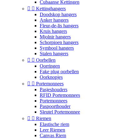
Cubaanse Kettingen


Kettinghangers
Doodskop hangers
Anker hangers
Fleur-de-lis hangers
Kruis hangers
Mjolnir hangers
Schorpioen hangers
Symbool hangers
Stalen hangers


Oorbellen
Oorringen
Fake plug oorbellen
Oorknopjes


Portemonnees
Pasjeshouders
RFID Portemonnees
Portemonnees
Paspoorthouder
Sleutel Portemonnee


Riemen
Elastische riem
Leer Riemen
Canvas Riem