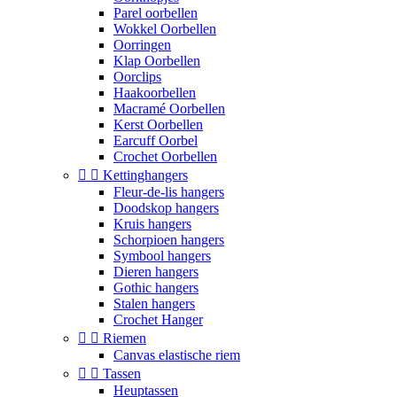
Parel oorbellen
Wokkel Oorbellen
Oorringen
Klap Oorbellen
Oorclips
Haakoorbellen
Macramé Oorbellen
Kerst Oorbellen
Earcuff Oorbel
Crochet Oorbellen


Kettinghangers
Fleur-de-lis hangers
Doodskop hangers
Kruis hangers
Schorpioen hangers
Symbool hangers
Dieren hangers
Gothic hangers
Stalen hangers
Crochet Hanger


Riemen
Canvas elastische riem


Tassen
Heuptassen