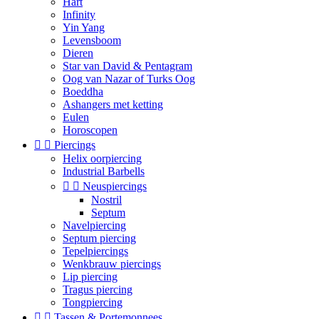
Hart
Infinity
Yin Yang
Levensboom
Dieren
Star van David & Pentagram
Oog van Nazar of Turks Oog
Boeddha
Ashangers met ketting
Eulen
Horoscopen


Piercings
Helix oorpiercing
Industrial Barbells


Neuspiercings
Nostril
Septum
Navelpiercing
Septum piercing
Tepelpiercings
Wenkbrauw piercings
Lip piercing
Tragus piercing
Tongpiercing


Tassen & Portemonnees