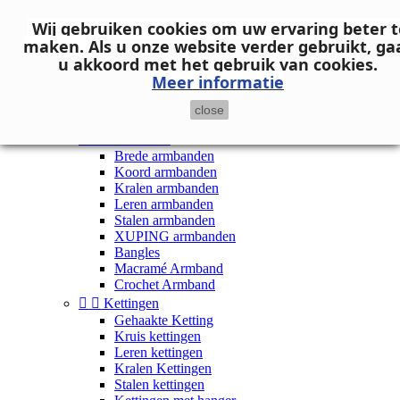
Neem contact op
Wij gebruiken cookies om uw ervaring beter t

Inloggen
maken.
Als u onze website verder gebruikt, ga
shopping_cart
Winkelwagen
(0)
u akkoord met het gebruik van cookies.

Meer informatie
close


Dames


Armbanden
Brede armbanden
Koord armbanden
Kralen armbanden
Leren armbanden
Stalen armbanden
XUPING armbanden
Bangles
Macramé Armband
Crochet Armband


Kettingen
Gehaakte Ketting
Kruis kettingen
Leren kettingen
Kralen Kettingen
Stalen kettingen