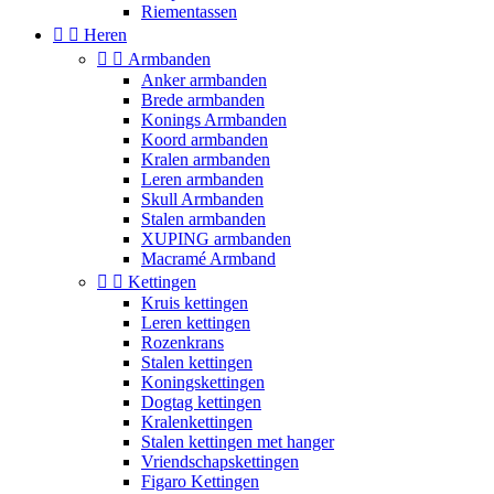
Riementassen


Heren


Armbanden
Anker armbanden
Brede armbanden
Konings Armbanden
Koord armbanden
Kralen armbanden
Leren armbanden
Skull Armbanden
Stalen armbanden
XUPING armbanden
Macramé Armband


Kettingen
Kruis kettingen
Leren kettingen
Rozenkrans
Stalen kettingen
Koningskettingen
Dogtag kettingen
Kralenkettingen
Stalen kettingen met hanger
Vriendschapskettingen
Figaro Kettingen