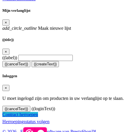
Mijn verlanglijst
×
add_circle_outline
Maak nieuwe lijst
((title))
×
((label))
((cancelText))
((createText))
Inloggen
×
U moet ingelogd zijn om producten in uw verlanglijst op te slaan.
((loginText))
((cancelText))
Contract herroepen
Herroepingsstatus volgen
© 2026 - E-commerce-software van PrestaShop™