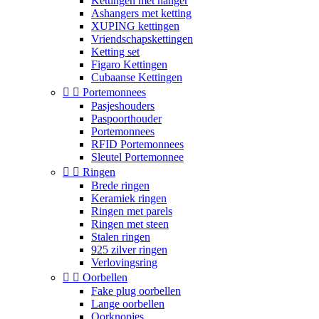
Kettingen met hanger
Ashangers met ketting
XUPING kettingen
Vriendschapskettingen
Ketting set
Figaro Kettingen
Cubaanse Kettingen


Portemonnees
Pasjeshouders
Paspoorthouder
Portemonnees
RFID Portemonnees
Sleutel Portemonnee


Ringen
Brede ringen
Keramiek ringen
Ringen met parels
Ringen met steen
Stalen ringen
925 zilver ringen
Verlovingsring


Oorbellen
Fake plug oorbellen
Lange oorbellen
Oorknopjes