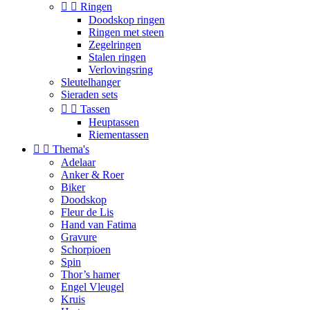


Ringen
Doodskop ringen
Ringen met steen
Zegelringen
Stalen ringen
Verlovingsring
Sleutelhanger
Sieraden sets


Tassen
Heuptassen
Riementassen


Thema's
Adelaar
Anker & Roer
Biker
Doodskop
Fleur de Lis
Hand van Fatima
Gravure
Schorpioen
Spin
Thor’s hamer
Engel Vleugel
Kruis