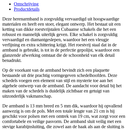
Omschrijving
Productdetails
Deze herenarmband is zorgvuldig vervaardigd uit hoogwaardige
materialen en heeft een stoer, elegant ontwerp. Het bestaat uit een
ketting van dikke roestvrijstalen Cubaanse schakels die het een
robuust en mannelijk uiterlijk geven. Elke schakel is zorgvuldig
vervaardigd en diamantgeslepen, waardoor het een vleugje
verfijning en extra schittering krijgt. Het roestvrij staal dat in de
armband is gebruikt, is tot in de perfectie gepolijst, waardoor een
glanzende afwerking ontstaat die de schoonheid van elk detail
benadrukt.
Op de voorkant van de armband bevindt zich een plaquette
bestaande uit drie prachtig vormgegeven schedelhoofden. Deze
schedels voegen een element van stijl en mysterie toe aan het
algehele ontwerp van de armband. De aandacht voor detail bij het
maken van de schedels is duidelijk zichtbaar en getuigt van
uitzonderlijk vakmanschap.
De armband is 13 mm breed en 5 mm dik, waardoor hij opvallend
aanwezig is om de pols. Met een totale lengte van 21 cm is hij
geschikt voor polsen met een omtrek van 19 cm, wat zorgt voor een
comfortabele en veilige pasvorm. De armband sluit veilig met een
stevige karabijnsluiting, die zowel aan de haak als aan de sluiting is