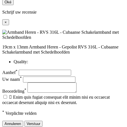
Oké
Schrijf uw recensie
×
19cm x 13mm Armband Heren - Gepolist RVS 316L - Cubaanse
Schakelarmband met Schedelhoofden
Quality:
*
Aanhef
*
Uw naam
*
Beoordeling

Enim quis fugiat consequat elit minim nisi eu occaecat
occaecat deserunt aliquip nisi ex deserunt.
*
Verplichte velden
Annuleren
Verstuur