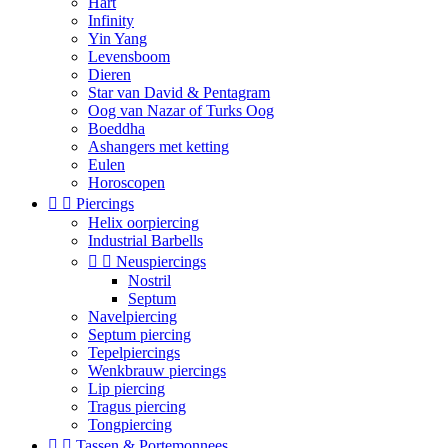
Hart
Infinity
Yin Yang
Levensboom
Dieren
Star van David & Pentagram
Oog van Nazar of Turks Oog
Boeddha
Ashangers met ketting
Eulen
Horoscopen


Piercings
Helix oorpiercing
Industrial Barbells


Neuspiercings
Nostril
Septum
Navelpiercing
Septum piercing
Tepelpiercings
Wenkbrauw piercings
Lip piercing
Tragus piercing
Tongpiercing


Tassen & Portemonnees