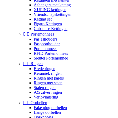
Kettingen met hanger
Ashangers met ketting
XUPING kettingen
Vriendschapskettingen
Ketting set
Figaro Kettingen
Cubaanse Kettingen


Portemonnees
Pasjeshouders
Paspoorthouder
Portemonnees
RFID Portemonnees
Sleutel Portemonnee


Ringen
Brede ringen
Keramiek ringen
Ringen met parels
Ringen met steen
Stalen ringen
925 zilver ringen
Verlovingsring


Oorbellen
Fake plug oorbellen
Lange oorbellen
Oorknopjes