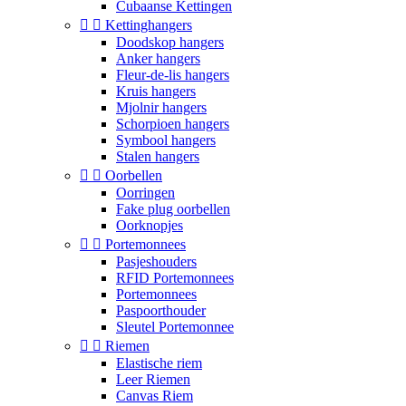
Cubaanse Kettingen


Kettinghangers
Doodskop hangers
Anker hangers
Fleur-de-lis hangers
Kruis hangers
Mjolnir hangers
Schorpioen hangers
Symbool hangers
Stalen hangers


Oorbellen
Oorringen
Fake plug oorbellen
Oorknopjes


Portemonnees
Pasjeshouders
RFID Portemonnees
Portemonnees
Paspoorthouder
Sleutel Portemonnee


Riemen
Elastische riem
Leer Riemen
Canvas Riem