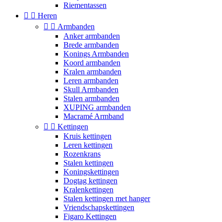
Riementassen


Heren


Armbanden
Anker armbanden
Brede armbanden
Konings Armbanden
Koord armbanden
Kralen armbanden
Leren armbanden
Skull Armbanden
Stalen armbanden
XUPING armbanden
Macramé Armband


Kettingen
Kruis kettingen
Leren kettingen
Rozenkrans
Stalen kettingen
Koningskettingen
Dogtag kettingen
Kralenkettingen
Stalen kettingen met hanger
Vriendschapskettingen
Figaro Kettingen