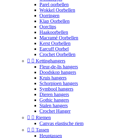
Parel oorbellen
Wokkel Oorbellen
Oorringen
Klap Oorbellen
Oorclips
Haakoorbellen
Macramé Oorbellen
Kerst Oorbellen
Earcuff Oorbel
Crochet Oorbellen


Kettinghangers
Fleur-de-lis hangers
Doodskop hangers
Kruis hangers
Schorpioen hangers
Symbool hangers
Dieren hangers
Gothic hangers
Stalen hangers
Crochet Hanger


Riemen
Canvas elastische riem


Tassen
Heuptassen