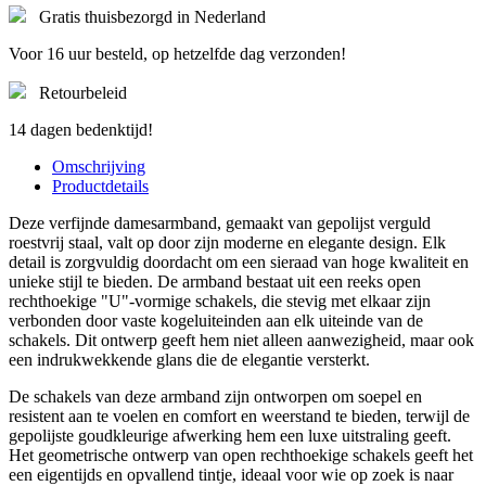
Gratis thuisbezorgd in Nederland
Voor 16 uur besteld, op hetzelfde dag verzonden!
Retourbeleid
14 dagen bedenktijd!
Omschrijving
Productdetails
Deze verfijnde damesarmband, gemaakt van gepolijst verguld
roestvrij staal, valt op door zijn moderne en elegante design. Elk
detail is zorgvuldig doordacht om een ​​sieraad van hoge kwaliteit en
unieke stijl te bieden. De armband bestaat uit een reeks open
rechthoekige "U"-vormige schakels, die stevig met elkaar zijn
verbonden door vaste kogeluiteinden aan elk uiteinde van de
schakels. Dit ontwerp geeft hem niet alleen aanwezigheid, maar ook
een indrukwekkende glans die de elegantie versterkt.
De schakels van deze armband zijn ontworpen om soepel en
resistent aan te voelen en comfort en weerstand te bieden, terwijl de
gepolijste goudkleurige afwerking hem een ​​luxe uitstraling geeft.
Het geometrische ontwerp van open rechthoekige schakels geeft het
een eigentijds en opvallend tintje, ideaal voor wie op zoek is naar