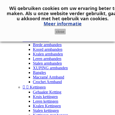
Neem contact op
Wij gebruiken cookies om uw ervaring beter t

Inloggen
maken.
Als u onze website verder gebruikt, ga
shopping_cart
Winkelwagen
(0)
u akkoord met het gebruik van cookies.

Meer informatie
close


Dames


Armbanden
Brede armbanden
Koord armbanden
Kralen armbanden
Leren armbanden
Stalen armbanden
XUPING armbanden
Bangles
Macramé Armband
Crochet Armband


Kettingen
Gehaakte Ketting
Kruis kettingen
Leren kettingen
Kralen Kettingen
Stalen kettingen