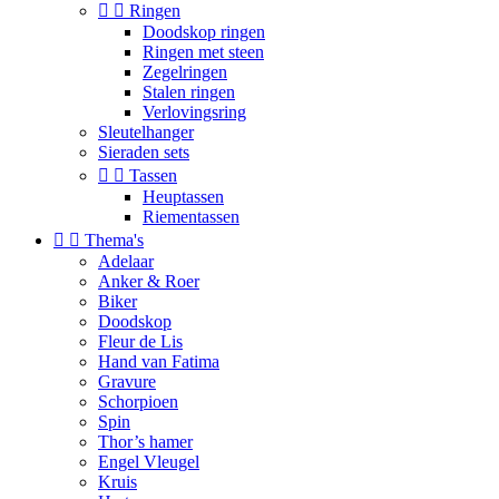


Ringen
Doodskop ringen
Ringen met steen
Zegelringen
Stalen ringen
Verlovingsring
Sleutelhanger
Sieraden sets


Tassen
Heuptassen
Riementassen


Thema's
Adelaar
Anker & Roer
Biker
Doodskop
Fleur de Lis
Hand van Fatima
Gravure
Schorpioen
Spin
Thor’s hamer
Engel Vleugel
Kruis