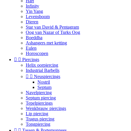
Hart
Infinity
Yin Yang
Levensboom
Dieren
Star van David & Pentagram
Oog van Nazar of Turks Oog
Boeddha
Ashangers met ketting
Eulen
Horoscopen


Piercings
Helix oorpiercing
Industrial Barbells


Neuspiercings
Nostril
Septum
Navelpiercing
Septum piercing
Tepelpiercings
Wenkbrauw piercings
Lip piercing
Tragus piercing
Tongpiercing


Tassen & Portemonnees