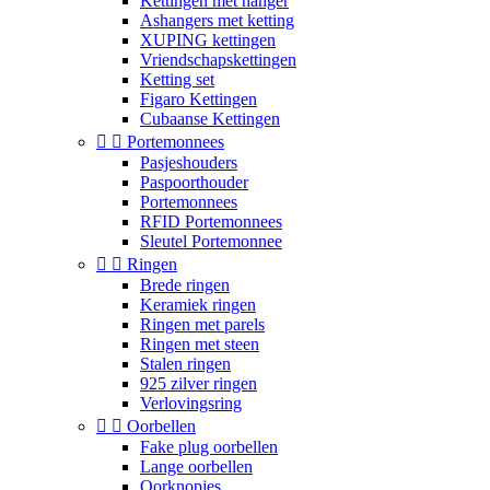
Kettingen met hanger
Ashangers met ketting
XUPING kettingen
Vriendschapskettingen
Ketting set
Figaro Kettingen
Cubaanse Kettingen


Portemonnees
Pasjeshouders
Paspoorthouder
Portemonnees
RFID Portemonnees
Sleutel Portemonnee


Ringen
Brede ringen
Keramiek ringen
Ringen met parels
Ringen met steen
Stalen ringen
925 zilver ringen
Verlovingsring


Oorbellen
Fake plug oorbellen
Lange oorbellen
Oorknopjes