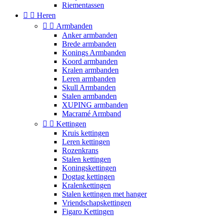
Riementassen


Heren


Armbanden
Anker armbanden
Brede armbanden
Konings Armbanden
Koord armbanden
Kralen armbanden
Leren armbanden
Skull Armbanden
Stalen armbanden
XUPING armbanden
Macramé Armband


Kettingen
Kruis kettingen
Leren kettingen
Rozenkrans
Stalen kettingen
Koningskettingen
Dogtag kettingen
Kralenkettingen
Stalen kettingen met hanger
Vriendschapskettingen
Figaro Kettingen