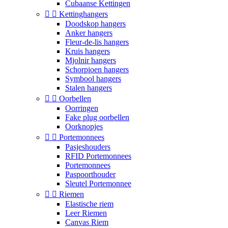
Cubaanse Kettingen


Kettinghangers
Doodskop hangers
Anker hangers
Fleur-de-lis hangers
Kruis hangers
Mjolnir hangers
Schorpioen hangers
Symbool hangers
Stalen hangers


Oorbellen
Oorringen
Fake plug oorbellen
Oorknopjes


Portemonnees
Pasjeshouders
RFID Portemonnees
Portemonnees
Paspoorthouder
Sleutel Portemonnee


Riemen
Elastische riem
Leer Riemen
Canvas Riem