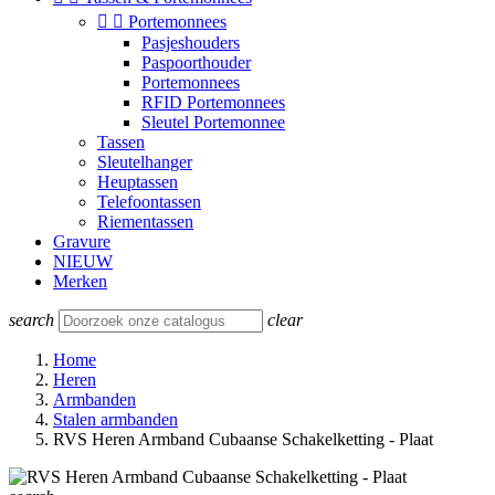


Portemonnees
Pasjeshouders
Paspoorthouder
Portemonnees
RFID Portemonnees
Sleutel Portemonnee
Tassen
Sleutelhanger
Heuptassen
Telefoontassen
Riementassen
Gravure
NIEUW
Merken
search
clear
Home
Heren
Armbanden
Stalen armbanden
RVS Heren Armband Cubaanse Schakelketting - Plaat