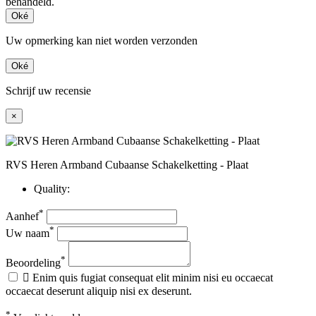
behandeld.
Oké
Uw opmerking kan niet worden verzonden
Oké
Schrijf uw recensie
×
RVS Heren Armband Cubaanse Schakelketting - Plaat
Quality:
*
Aanhef
*
Uw naam
*
Beoordeling

Enim quis fugiat consequat elit minim nisi eu occaecat
occaecat deserunt aliquip nisi ex deserunt.
*