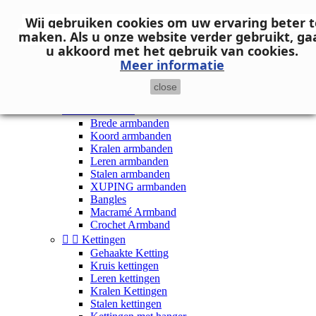
Neem contact op
Wij gebruiken cookies om uw ervaring beter t

Inloggen
maken.
Als u onze website verder gebruikt, ga
shopping_cart
Winkelwagen
(0)
u akkoord met het gebruik van cookies.

Meer informatie
close


Dames


Armbanden
Brede armbanden
Koord armbanden
Kralen armbanden
Leren armbanden
Stalen armbanden
XUPING armbanden
Bangles
Macramé Armband
Crochet Armband


Kettingen
Gehaakte Ketting
Kruis kettingen
Leren kettingen
Kralen Kettingen
Stalen kettingen