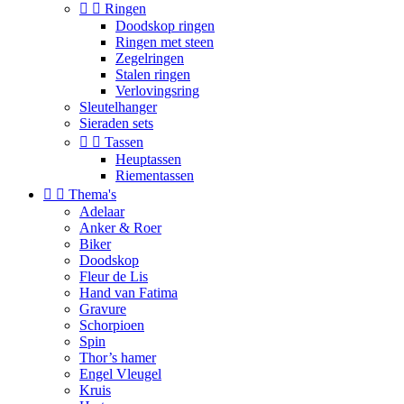


Ringen
Doodskop ringen
Ringen met steen
Zegelringen
Stalen ringen
Verlovingsring
Sleutelhanger
Sieraden sets


Tassen
Heuptassen
Riementassen


Thema's
Adelaar
Anker & Roer
Biker
Doodskop
Fleur de Lis
Hand van Fatima
Gravure
Schorpioen
Spin
Thor’s hamer
Engel Vleugel
Kruis