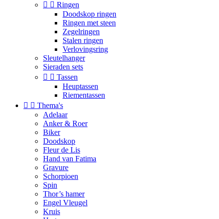


Ringen
Doodskop ringen
Ringen met steen
Zegelringen
Stalen ringen
Verlovingsring
Sleutelhanger
Sieraden sets


Tassen
Heuptassen
Riementassen


Thema's
Adelaar
Anker & Roer
Biker
Doodskop
Fleur de Lis
Hand van Fatima
Gravure
Schorpioen
Spin
Thor’s hamer
Engel Vleugel
Kruis