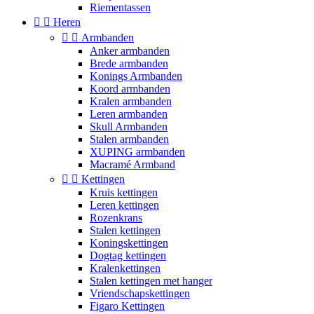
Riementassen


Heren


Armbanden
Anker armbanden
Brede armbanden
Konings Armbanden
Koord armbanden
Kralen armbanden
Leren armbanden
Skull Armbanden
Stalen armbanden
XUPING armbanden
Macramé Armband


Kettingen
Kruis kettingen
Leren kettingen
Rozenkrans
Stalen kettingen
Koningskettingen
Dogtag kettingen
Kralenkettingen
Stalen kettingen met hanger
Vriendschapskettingen
Figaro Kettingen