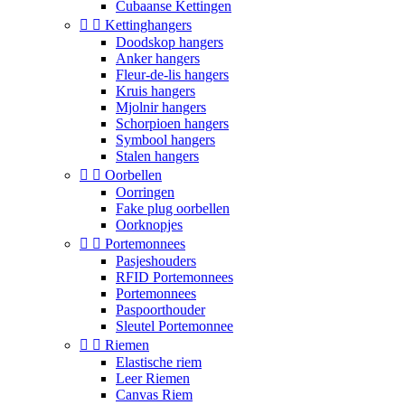
Cubaanse Kettingen


Kettinghangers
Doodskop hangers
Anker hangers
Fleur-de-lis hangers
Kruis hangers
Mjolnir hangers
Schorpioen hangers
Symbool hangers
Stalen hangers


Oorbellen
Oorringen
Fake plug oorbellen
Oorknopjes


Portemonnees
Pasjeshouders
RFID Portemonnees
Portemonnees
Paspoorthouder
Sleutel Portemonnee


Riemen
Elastische riem
Leer Riemen
Canvas Riem