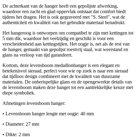
De achterkant van de hanger heeft een gepolijste afwerking,
waardoor een zacht en glad oppervlak ontstaat dat comfort biedt
tijdens het dragen. Het is ook gegraveerd met "S. Steel", wat de
authenticiteit en kwaliteit van het gebruikte materiaal benadrukt.
Het hangeroog is ontworpen om compatibel te zijn met kettingen tot
5 mm dik, waardoor het veelzijdig en geschikt is voor een
verscheidenheid aan kettingstijlen. Het oogje is, net als de rest van
de hanger, gemaakt van gepolijst roestvrij staal, wat weerstand en
glans na verloop van tijd garandeert.
Kortom, deze levensboom medaillonhanger is een elegant en
betekenisvol sieraad, perfect voor wie op zoek is naar een sieraad
dat tijdloos design combineert met de kwaliteit van duurzame
materialen. De onberispelijke glans en de opengewerkte details van
de levensboom maken deze hanger tot een aantrekkelijke keuze met
diepe symboliek.
Afmetingen levensboom hanger:
• Levensboom hanger lengte met oogje: 40 mm
• Diameter: 27 mm
• Dikte: 2 mm