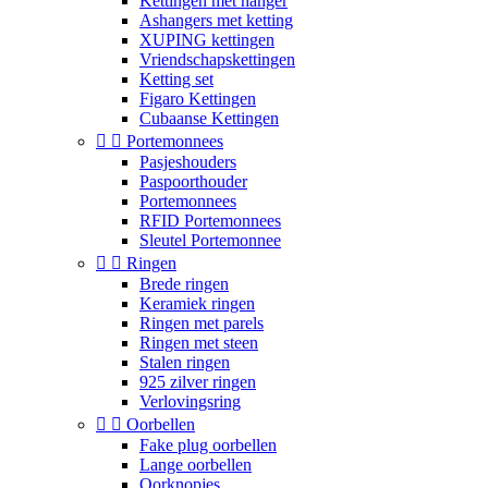
Kettingen met hanger
Ashangers met ketting
XUPING kettingen
Vriendschapskettingen
Ketting set
Figaro Kettingen
Cubaanse Kettingen


Portemonnees
Pasjeshouders
Paspoorthouder
Portemonnees
RFID Portemonnees
Sleutel Portemonnee


Ringen
Brede ringen
Keramiek ringen
Ringen met parels
Ringen met steen
Stalen ringen
925 zilver ringen
Verlovingsring


Oorbellen
Fake plug oorbellen
Lange oorbellen
Oorknopjes