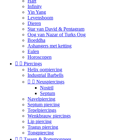
Hart
Infinity
Yin Yang
Levensboom
Dieren
Star van David & Pentagram
Oog van Nazar of Turks Oog
Boeddha
Ashangers met ketting
Eulen
Horoscopen


Piercings
Helix oorpiercing
Industrial Barbells


Neuspiercings
Nostril
Septum
Navelpiercing
Septum piercing
Tepelpiercings
Wenkbrauw piercings
Lip piercing
Tragus piercing
Tongpiercing


Tassen & Portemonnees