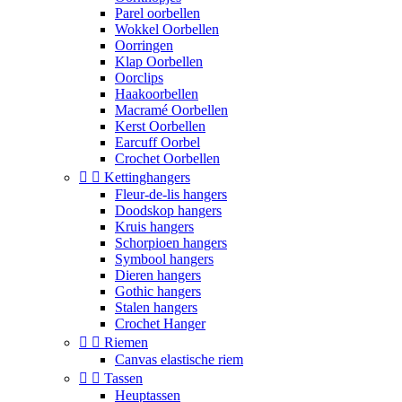
Parel oorbellen
Wokkel Oorbellen
Oorringen
Klap Oorbellen
Oorclips
Haakoorbellen
Macramé Oorbellen
Kerst Oorbellen
Earcuff Oorbel
Crochet Oorbellen


Kettinghangers
Fleur-de-lis hangers
Doodskop hangers
Kruis hangers
Schorpioen hangers
Symbool hangers
Dieren hangers
Gothic hangers
Stalen hangers
Crochet Hanger


Riemen
Canvas elastische riem


Tassen
Heuptassen