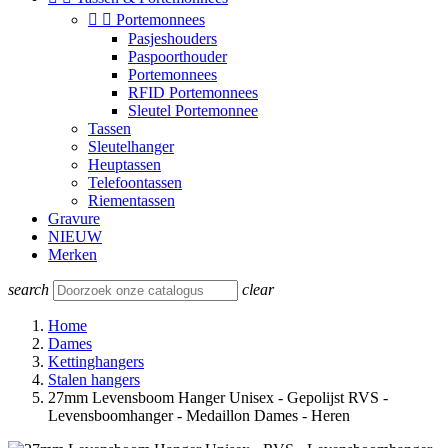


Portemonnees
Pasjeshouders
Paspoorthouder
Portemonnees
RFID Portemonnees
Sleutel Portemonnee
Tassen
Sleutelhanger
Heuptassen
Telefoontassen
Riementassen
Gravure
NIEUW
Merken
search
clear
Home
Dames
Kettinghangers
Stalen hangers
27mm Levensboom Hanger Unisex - Gepolijst RVS -
Levensboomhanger - Medaillon Dames - Heren