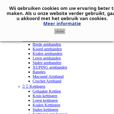
Neem contact op
Wij gebruiken cookies om uw ervaring beter t

Inloggen
maken.
Als u onze website verder gebruikt, ga
shopping_cart
Winkelwagen
(0)
u akkoord met het gebruik van cookies.

Meer informatie
close


Dames


Armbanden
Brede armbanden
Koord armbanden
Kralen armbanden
Leren armbanden
Stalen armbanden
XUPING armbanden
Bangles
Macramé Armband
Crochet Armband


Kettingen
Gehaakte Ketting
Kruis kettingen
Leren kettingen
Kralen Kettingen
Stalen kettingen