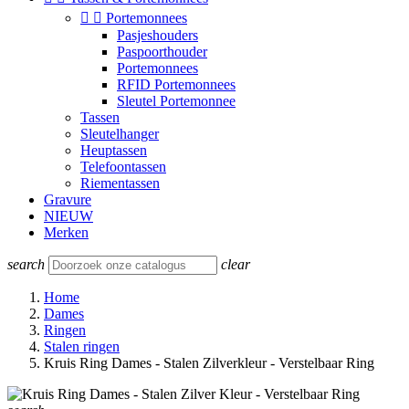


Portemonnees
Pasjeshouders
Paspoorthouder
Portemonnees
RFID Portemonnees
Sleutel Portemonnee
Tassen
Sleutelhanger
Heuptassen
Telefoontassen
Riementassen
Gravure
NIEUW
Merken
search
clear
Home
Dames
Ringen
Stalen ringen
Kruis Ring Dames - Stalen Zilverkleur - Verstelbaar Ring