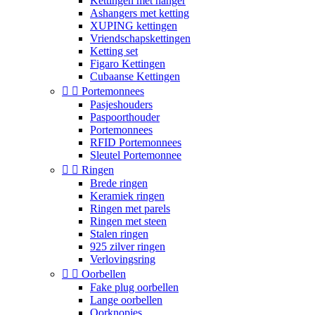
Kettingen met hanger
Ashangers met ketting
XUPING kettingen
Vriendschapskettingen
Ketting set
Figaro Kettingen
Cubaanse Kettingen


Portemonnees
Pasjeshouders
Paspoorthouder
Portemonnees
RFID Portemonnees
Sleutel Portemonnee


Ringen
Brede ringen
Keramiek ringen
Ringen met parels
Ringen met steen
Stalen ringen
925 zilver ringen
Verlovingsring


Oorbellen
Fake plug oorbellen
Lange oorbellen
Oorknopjes