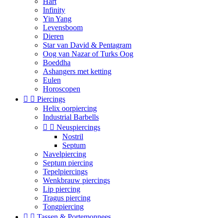
Hart
Infinity
Yin Yang
Levensboom
Dieren
Star van David & Pentagram
Oog van Nazar of Turks Oog
Boeddha
Ashangers met ketting
Eulen
Horoscopen


Piercings
Helix oorpiercing
Industrial Barbells


Neuspiercings
Nostril
Septum
Navelpiercing
Septum piercing
Tepelpiercings
Wenkbrauw piercings
Lip piercing
Tragus piercing
Tongpiercing


Tassen & Portemonnees