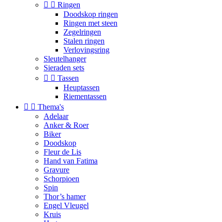


Ringen
Doodskop ringen
Ringen met steen
Zegelringen
Stalen ringen
Verlovingsring
Sleutelhanger
Sieraden sets


Tassen
Heuptassen
Riementassen


Thema's
Adelaar
Anker & Roer
Biker
Doodskop
Fleur de Lis
Hand van Fatima
Gravure
Schorpioen
Spin
Thor’s hamer
Engel Vleugel
Kruis