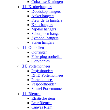
Cubaanse Kettingen


Kettinghangers
Doodskop hangers
Anker hangers
Fleur-de-lis hangers
Kruis hangers
Mjolnir hangers
Schorpioen hangers
Symbool hangers
Stalen hangers


Oorbellen
Oorringen
Fake plug oorbellen
Oorknopjes


Portemonnees
Pasjeshouders
RFID Portemonnees
Portemonnees
Paspoorthouder
Sleutel Portemonnee


Riemen
Elastische riem
Leer Riemen
Canvas Riem