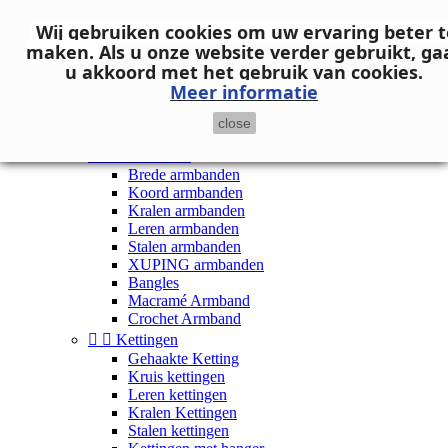
Neem contact op
Wij gebruiken cookies om uw ervaring beter t

Inloggen
maken.
Als u onze website verder gebruikt, ga
shopping_cart
Winkelwagen
(0)
u akkoord met het gebruik van cookies.

Meer informatie
close


Dames


Armbanden
Brede armbanden
Koord armbanden
Kralen armbanden
Leren armbanden
Stalen armbanden
XUPING armbanden
Bangles
Macramé Armband
Crochet Armband


Kettingen
Gehaakte Ketting
Kruis kettingen
Leren kettingen
Kralen Kettingen
Stalen kettingen