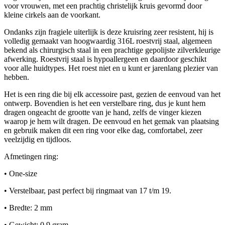
voor vrouwen, met een prachtig christelijk kruis gevormd door
kleine cirkels aan de voorkant.
Ondanks zijn fragiele uiterlijk is deze kruisring zeer resistent, hij is
volledig gemaakt van hoogwaardig 316L roestvrij staal, algemeen
bekend als chirurgisch staal in een prachtige gepolijste zilverkleurige
afwerking. Roestvrij staal is hypoallergeen en daardoor geschikt
voor alle huidtypes. Het roest niet en u kunt er jarenlang plezier van
hebben.
Het is een ring die bij elk accessoire past, gezien de eenvoud van het
ontwerp. Bovendien is het een verstelbare ring, dus je kunt hem
dragen ongeacht de grootte van je hand, zelfs de vinger kiezen
waarop je hem wilt dragen. De eenvoud en het gemak van plaatsing
en gebruik maken dit een ring voor elke dag, comfortabel, zeer
veelzijdig en tijdloos.
Afmetingen ring:
• One-size
• Verstelbaar, past perfect bij ringmaat van 17 t/m 19.
• Bredte: 2 mm
• Gewicht: 0,9 gram