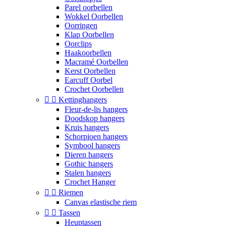
Parel oorbellen
Wokkel Oorbellen
Oorringen
Klap Oorbellen
Oorclips
Haakoorbellen
Macramé Oorbellen
Kerst Oorbellen
Earcuff Oorbel
Crochet Oorbellen


Kettinghangers
Fleur-de-lis hangers
Doodskop hangers
Kruis hangers
Schorpioen hangers
Symbool hangers
Dieren hangers
Gothic hangers
Stalen hangers
Crochet Hanger


Riemen
Canvas elastische riem


Tassen
Heuptassen