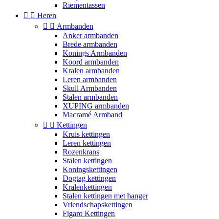
Riementassen


Heren


Armbanden
Anker armbanden
Brede armbanden
Konings Armbanden
Koord armbanden
Kralen armbanden
Leren armbanden
Skull Armbanden
Stalen armbanden
XUPING armbanden
Macramé Armband


Kettingen
Kruis kettingen
Leren kettingen
Rozenkrans
Stalen kettingen
Koningskettingen
Dogtag kettingen
Kralenkettingen
Stalen kettingen met hanger
Vriendschapskettingen
Figaro Kettingen