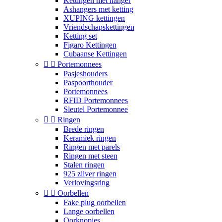
Kettingen met hanger
Ashangers met ketting
XUPING kettingen
Vriendschapskettingen
Ketting set
Figaro Kettingen
Cubaanse Kettingen


Portemonnees
Pasjeshouders
Paspoorthouder
Portemonnees
RFID Portemonnees
Sleutel Portemonnee


Ringen
Brede ringen
Keramiek ringen
Ringen met parels
Ringen met steen
Stalen ringen
925 zilver ringen
Verlovingsring


Oorbellen
Fake plug oorbellen
Lange oorbellen
Oorknopjes