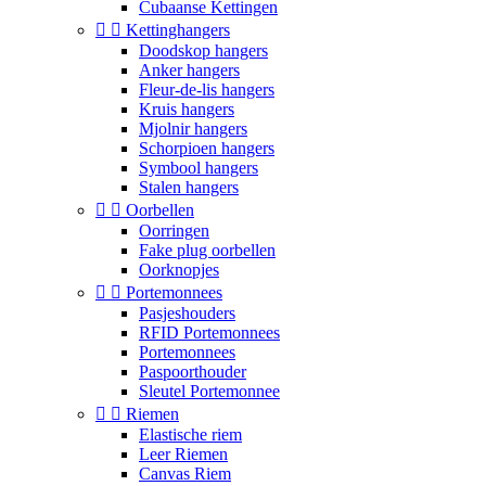
Cubaanse Kettingen


Kettinghangers
Doodskop hangers
Anker hangers
Fleur-de-lis hangers
Kruis hangers
Mjolnir hangers
Schorpioen hangers
Symbool hangers
Stalen hangers


Oorbellen
Oorringen
Fake plug oorbellen
Oorknopjes


Portemonnees
Pasjeshouders
RFID Portemonnees
Portemonnees
Paspoorthouder
Sleutel Portemonnee


Riemen
Elastische riem
Leer Riemen
Canvas Riem