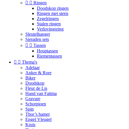


Ringen
Doodskop ringen
Ringen met steen
Zegelringen
Stalen ringen
Verlovingsring
Sleutelhanger
Sieraden sets


Tassen
Heuptassen
Riementassen


Thema's
Adelaar
Anker & Roer
Biker
Doodskop
Fleur de Lis
Hand van Fatima
Gravure
Schorpioen
Spin
Thor’s hamer
Engel Vleugel
Kruis