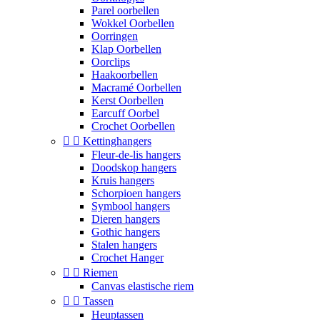
Parel oorbellen
Wokkel Oorbellen
Oorringen
Klap Oorbellen
Oorclips
Haakoorbellen
Macramé Oorbellen
Kerst Oorbellen
Earcuff Oorbel
Crochet Oorbellen


Kettinghangers
Fleur-de-lis hangers
Doodskop hangers
Kruis hangers
Schorpioen hangers
Symbool hangers
Dieren hangers
Gothic hangers
Stalen hangers
Crochet Hanger


Riemen
Canvas elastische riem


Tassen
Heuptassen