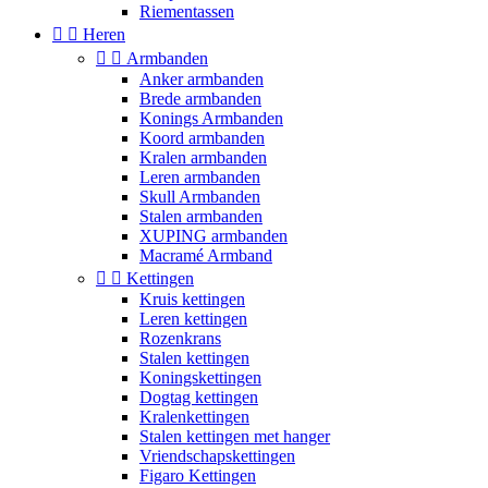
Riementassen


Heren


Armbanden
Anker armbanden
Brede armbanden
Konings Armbanden
Koord armbanden
Kralen armbanden
Leren armbanden
Skull Armbanden
Stalen armbanden
XUPING armbanden
Macramé Armband


Kettingen
Kruis kettingen
Leren kettingen
Rozenkrans
Stalen kettingen
Koningskettingen
Dogtag kettingen
Kralenkettingen
Stalen kettingen met hanger
Vriendschapskettingen
Figaro Kettingen