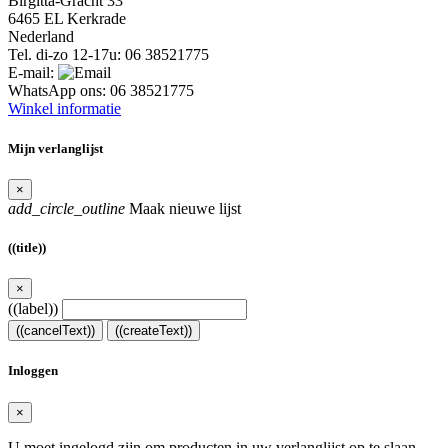
Birgitta-Gracht 33
6465 EL Kerkrade
Nederland
Tel. di-zo 12-17u:
06 38521775
E-mail:
WhatsApp ons:
06 38521775
Winkel informatie
Mijn verlanglijst
×
add_circle_outline
Maak nieuwe lijst
((title))
×
((label))
((cancelText))
((createText))
Inloggen
×
U moet ingelogd zijn om producten in uw verlanglijst op te slaan.