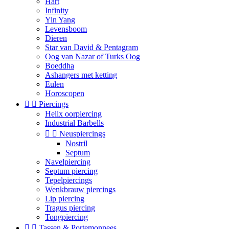
Hart
Infinity
Yin Yang
Levensboom
Dieren
Star van David & Pentagram
Oog van Nazar of Turks Oog
Boeddha
Ashangers met ketting
Eulen
Horoscopen


Piercings
Helix oorpiercing
Industrial Barbells


Neuspiercings
Nostril
Septum
Navelpiercing
Septum piercing
Tepelpiercings
Wenkbrauw piercings
Lip piercing
Tragus piercing
Tongpiercing


Tassen & Portemonnees