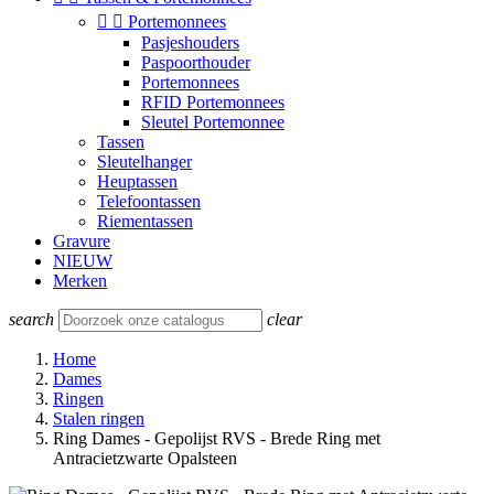


Portemonnees
Pasjeshouders
Paspoorthouder
Portemonnees
RFID Portemonnees
Sleutel Portemonnee
Tassen
Sleutelhanger
Heuptassen
Telefoontassen
Riementassen
Gravure
NIEUW
Merken
search
clear
Home
Dames
Ringen
Stalen ringen
Ring Dames - Gepolijst RVS - Brede Ring met
Antracietzwarte Opalsteen