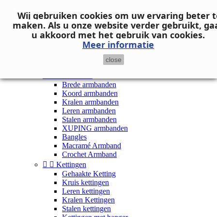
Neem contact op
Wij gebruiken cookies om uw ervaring beter t

Inloggen
maken.
Als u onze website verder gebruikt, ga
shopping_cart
Winkelwagen
(0)
u akkoord met het gebruik van cookies.

Meer informatie
close


Dames


Armbanden
Brede armbanden
Koord armbanden
Kralen armbanden
Leren armbanden
Stalen armbanden
XUPING armbanden
Bangles
Macramé Armband
Crochet Armband


Kettingen
Gehaakte Ketting
Kruis kettingen
Leren kettingen
Kralen Kettingen
Stalen kettingen