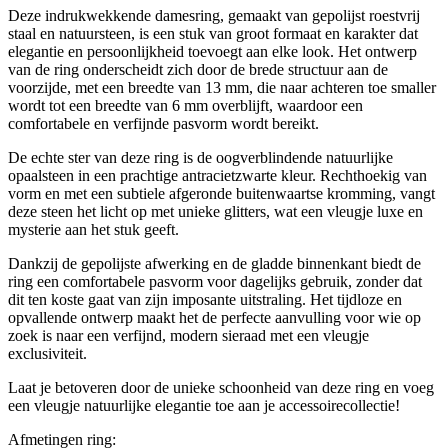
Deze indrukwekkende damesring, gemaakt van gepolijst roestvrij
staal en natuursteen, is een stuk van groot formaat en karakter dat
elegantie en persoonlijkheid toevoegt aan elke look. Het ontwerp
van de ring onderscheidt zich door de brede structuur aan de
voorzijde, met een breedte van 13 mm, die naar achteren toe smaller
wordt tot een breedte van 6 mm overblijft, waardoor een
comfortabele en verfijnde pasvorm wordt bereikt.
De echte ster van deze ring is de oogverblindende natuurlijke
opaalsteen in een prachtige antracietzwarte kleur. Rechthoekig van
vorm en met een subtiele afgeronde buitenwaartse kromming, vangt
deze steen het licht op met unieke glitters, wat een vleugje luxe en
mysterie aan het stuk geeft.
Dankzij de gepolijste afwerking en de gladde binnenkant biedt de
ring een comfortabele pasvorm voor dagelijks gebruik, zonder dat
dit ten koste gaat van zijn imposante uitstraling. Het tijdloze en
opvallende ontwerp maakt het de perfecte aanvulling voor wie op
zoek is naar een verfijnd, modern sieraad met een vleugje
exclusiviteit.
Laat je betoveren door de unieke schoonheid van deze ring en voeg
een vleugje natuurlijke elegantie toe aan je accessoirecollectie!
Afmetingen ring: