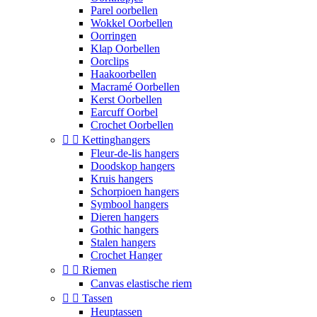
Parel oorbellen
Wokkel Oorbellen
Oorringen
Klap Oorbellen
Oorclips
Haakoorbellen
Macramé Oorbellen
Kerst Oorbellen
Earcuff Oorbel
Crochet Oorbellen


Kettinghangers
Fleur-de-lis hangers
Doodskop hangers
Kruis hangers
Schorpioen hangers
Symbool hangers
Dieren hangers
Gothic hangers
Stalen hangers
Crochet Hanger


Riemen
Canvas elastische riem


Tassen
Heuptassen