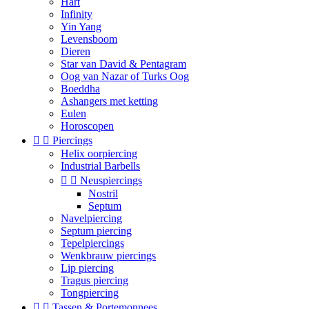
Hart
Infinity
Yin Yang
Levensboom
Dieren
Star van David & Pentagram
Oog van Nazar of Turks Oog
Boeddha
Ashangers met ketting
Eulen
Horoscopen


Piercings
Helix oorpiercing
Industrial Barbells


Neuspiercings
Nostril
Septum
Navelpiercing
Septum piercing
Tepelpiercings
Wenkbrauw piercings
Lip piercing
Tragus piercing
Tongpiercing


Tassen & Portemonnees