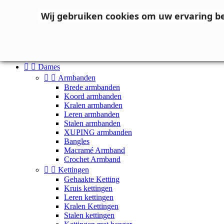
Neem contact op
Wij gebruiken cookies om uw ervaring b

Inloggen
shopping_cart
Winkelwagen
(0)



Dames


Armbanden
Brede armbanden
Koord armbanden
Kralen armbanden
Leren armbanden
Stalen armbanden
XUPING armbanden
Bangles
Macramé Armband
Crochet Armband


Kettingen
Gehaakte Ketting
Kruis kettingen
Leren kettingen
Kralen Kettingen
Stalen kettingen