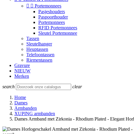


Portemonnees
Pasjeshouders
Paspoorthouder
Portemonnees
RFID Portemonnees
Sleutel Portemonnee
Tassen
Sleutelhanger
Heuptassen
Telefoontassen
Riementassen
Gravure
NIEUW
Merken
search
clear
Home
Dames
Armbanden
XUPING armbanden
Dames Armband met Zirkonia - Rhodium Plated - Elegant Horl