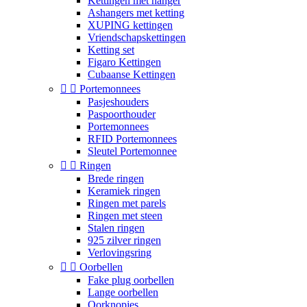
Kettingen met hanger
Ashangers met ketting
XUPING kettingen
Vriendschapskettingen
Ketting set
Figaro Kettingen
Cubaanse Kettingen


Portemonnees
Pasjeshouders
Paspoorthouder
Portemonnees
RFID Portemonnees
Sleutel Portemonnee


Ringen
Brede ringen
Keramiek ringen
Ringen met parels
Ringen met steen
Stalen ringen
925 zilver ringen
Verlovingsring


Oorbellen
Fake plug oorbellen
Lange oorbellen
Oorknopjes