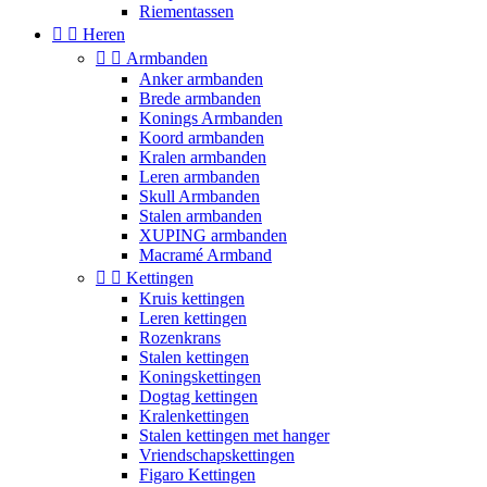
Riementassen


Heren


Armbanden
Anker armbanden
Brede armbanden
Konings Armbanden
Koord armbanden
Kralen armbanden
Leren armbanden
Skull Armbanden
Stalen armbanden
XUPING armbanden
Macramé Armband


Kettingen
Kruis kettingen
Leren kettingen
Rozenkrans
Stalen kettingen
Koningskettingen
Dogtag kettingen
Kralenkettingen
Stalen kettingen met hanger
Vriendschapskettingen
Figaro Kettingen