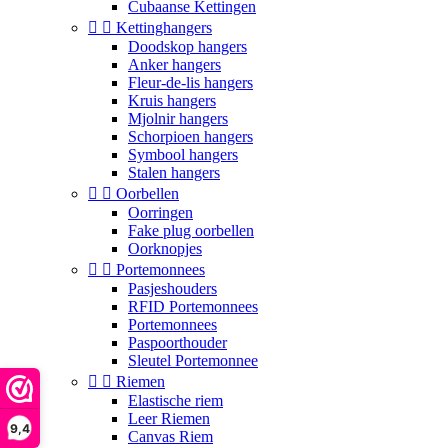
Cubaanse Kettingen


Kettinghangers
Doodskop hangers
Anker hangers
Fleur-de-lis hangers
Kruis hangers
Mjolnir hangers
Schorpioen hangers
Symbool hangers
Stalen hangers


Oorbellen
Oorringen
Fake plug oorbellen
Oorknopjes


Portemonnees
Pasjeshouders
RFID Portemonnees
Portemonnees
Paspoorthouder
Sleutel Portemonnee


Riemen
Elastische riem
Leer Riemen
9,4
Canvas Riem