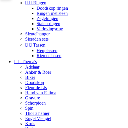


Ringen
Doodskop ringen
Ringen met steen
Zegelringen
Stalen ringen
Verlovingsring
Sleutelhanger
Sieraden sets


Tassen
Heuptassen
Riementassen


Thema's
Adelaar
Anker & Roer
Biker
Doodskop
Fleur de Lis
Hand van Fatima
Gravure
Schorpioen
Spin
Thor’s hamer
Engel Vleugel
Kruis