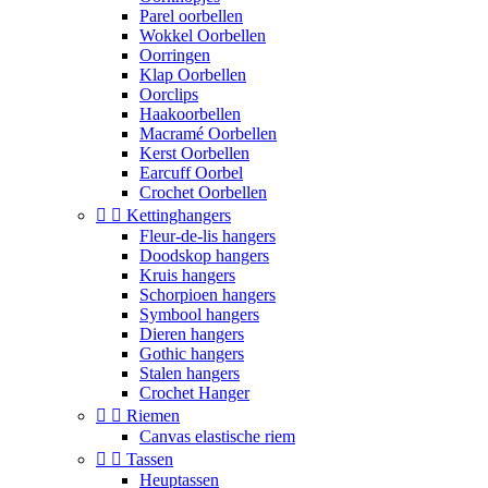
Parel oorbellen
Wokkel Oorbellen
Oorringen
Klap Oorbellen
Oorclips
Haakoorbellen
Macramé Oorbellen
Kerst Oorbellen
Earcuff Oorbel
Crochet Oorbellen


Kettinghangers
Fleur-de-lis hangers
Doodskop hangers
Kruis hangers
Schorpioen hangers
Symbool hangers
Dieren hangers
Gothic hangers
Stalen hangers
Crochet Hanger


Riemen
Canvas elastische riem


Tassen
Heuptassen