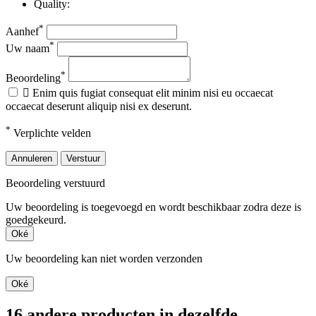
Quality:
*
Aanhef
*
Uw naam
*
Beoordeling

Enim quis fugiat consequat elit minim nisi eu occaecat
occaecat deserunt aliquip nisi ex deserunt.
*
Verplichte velden
Annuleren
Verstuur
Beoordeling verstuurd
Uw beoordeling is toegevoegd en wordt beschikbaar zodra deze is
goedgekeurd.
Oké
Uw beoordeling kan niet worden verzonden
Oké
16 andere producten in dezelfde