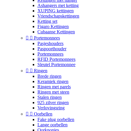
Kettingen met hanger
Ashangers met ketting
XUPING kettingen
Vriendschapskettingen
Ketting set
Figaro Kettingen
Cubaanse Kettingen


Portemonnees
Pasjeshouders
Paspoorthouder
Portemonnees
RFID Portemonnees
Sleutel Portemonnee


Ringen
Brede ringen
Keramiek ringen
Ringen met parels
Ringen met steen
Stalen ringen
925 zilver ringen
Verlovingsring


Oorbellen
Fake plug oorbellen
Lange oorbellen
Oorknopjes