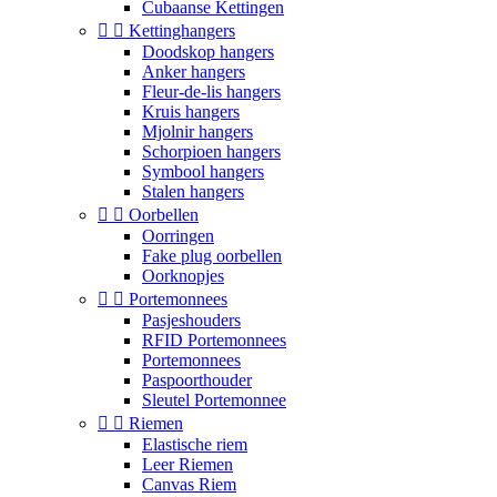
Cubaanse Kettingen


Kettinghangers
Doodskop hangers
Anker hangers
Fleur-de-lis hangers
Kruis hangers
Mjolnir hangers
Schorpioen hangers
Symbool hangers
Stalen hangers


Oorbellen
Oorringen
Fake plug oorbellen
Oorknopjes


Portemonnees
Pasjeshouders
RFID Portemonnees
Portemonnees
Paspoorthouder
Sleutel Portemonnee


Riemen
Elastische riem
Leer Riemen
Canvas Riem