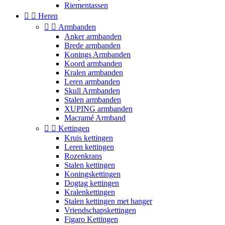
Riementassen


Heren


Armbanden
Anker armbanden
Brede armbanden
Konings Armbanden
Koord armbanden
Kralen armbanden
Leren armbanden
Skull Armbanden
Stalen armbanden
XUPING armbanden
Macramé Armband


Kettingen
Kruis kettingen
Leren kettingen
Rozenkrans
Stalen kettingen
Koningskettingen
Dogtag kettingen
Kralenkettingen
Stalen kettingen met hanger
Vriendschapskettingen
Figaro Kettingen