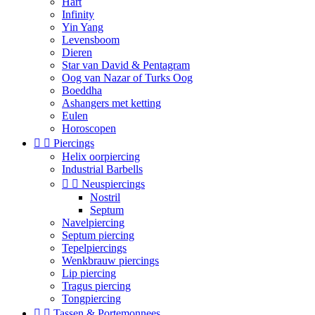
Hart
Infinity
Yin Yang
Levensboom
Dieren
Star van David & Pentagram
Oog van Nazar of Turks Oog
Boeddha
Ashangers met ketting
Eulen
Horoscopen


Piercings
Helix oorpiercing
Industrial Barbells


Neuspiercings
Nostril
Septum
Navelpiercing
Septum piercing
Tepelpiercings
Wenkbrauw piercings
Lip piercing
Tragus piercing
Tongpiercing


Tassen & Portemonnees