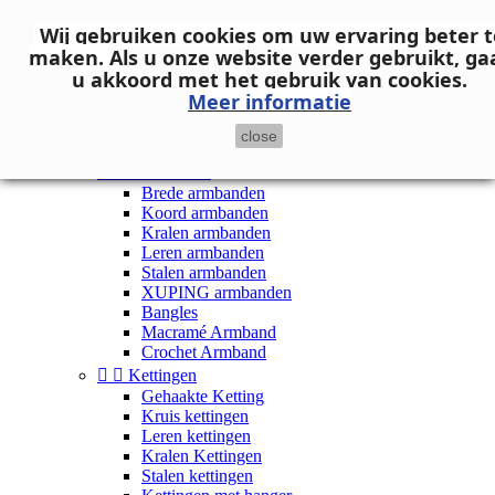
Neem contact op
Wij gebruiken cookies om uw ervaring beter t

Inloggen
maken.
Als u onze website verder gebruikt, ga
shopping_cart
Winkelwagen
(0)
u akkoord met het gebruik van cookies.

Meer informatie
close


Dames


Armbanden
Brede armbanden
Koord armbanden
Kralen armbanden
Leren armbanden
Stalen armbanden
XUPING armbanden
Bangles
Macramé Armband
Crochet Armband


Kettingen
Gehaakte Ketting
Kruis kettingen
Leren kettingen
Kralen Kettingen
Stalen kettingen