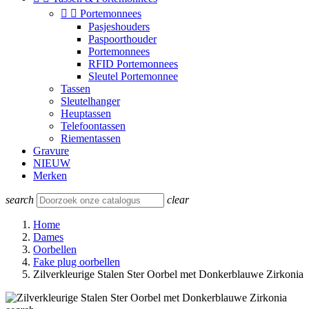


Portemonnees
Pasjeshouders
Paspoorthouder
Portemonnees
RFID Portemonnees
Sleutel Portemonnee
Tassen
Sleutelhanger
Heuptassen
Telefoontassen
Riementassen
Gravure
NIEUW
Merken
search
clear
Home
Dames
Oorbellen
Fake plug oorbellen
Zilverkleurige Stalen Ster Oorbel met Donkerblauwe Zirkonia