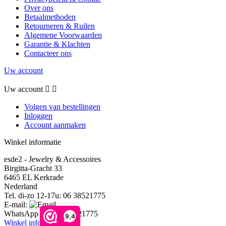
Over ons
Betaalmethoden
Retourneren & Ruilen
Algemene Voorwaarden
Garantie & Klachten
Contacteer ons
Uw account
Uw account


Volgen van bestellingen
Inloggen
Account aanmaken
Winkel informatie
esde2 - Jewelry & Accessoires
Birgitta-Gracht 33
6465 EL Kerkrade
Nederland
Tel. di-zo 12-17u:
06 38521775
E-mail:
WhatsApp ons:
06 38521775
9,4
Winkel informatie