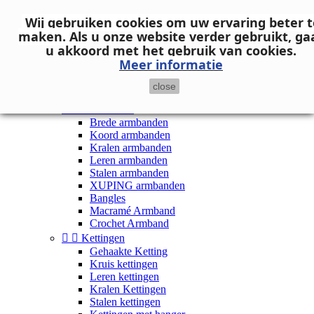
Neem contact op
Wij gebruiken cookies om uw ervaring beter t

Inloggen
maken.
Als u onze website verder gebruikt, ga
shopping_cart
Winkelwagen
(0)
u akkoord met het gebruik van cookies.

Meer informatie
close


Dames


Armbanden
Brede armbanden
Koord armbanden
Kralen armbanden
Leren armbanden
Stalen armbanden
XUPING armbanden
Bangles
Macramé Armband
Crochet Armband


Kettingen
Gehaakte Ketting
Kruis kettingen
Leren kettingen
Kralen Kettingen
Stalen kettingen