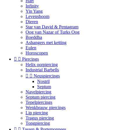
Hart
Infinity
Yin Yang
Levensboom
Dieren
Star van David & Pentagram
Oog van Nazar of Turks Oog
Boeddha
Ashangers met ketting
Eulen
Horoscopen


Piercings
Helix oorpiercing
Industrial Barbells


Neuspiercings
Nostril
Septum
Navelpiercing
Septum piercing
Tepelpiercings
Wenkbrauw piercings
Lip piercing
Tragus piercing
Tongpiercing


Tassen & Portemonnees