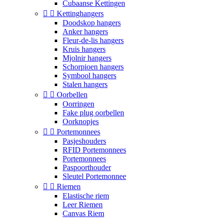
Cubaanse Kettingen


Kettinghangers
Doodskop hangers
Anker hangers
Fleur-de-lis hangers
Kruis hangers
Mjolnir hangers
Schorpioen hangers
Symbool hangers
Stalen hangers


Oorbellen
Oorringen
Fake plug oorbellen
Oorknopjes


Portemonnees
Pasjeshouders
RFID Portemonnees
Portemonnees
Paspoorthouder
Sleutel Portemonnee


Riemen
Elastische riem
Leer Riemen
Canvas Riem