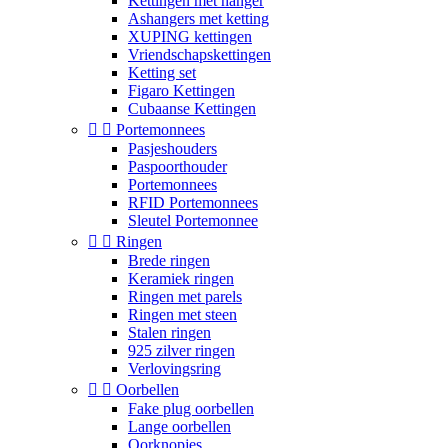
Kettingen met hanger
Ashangers met ketting
XUPING kettingen
Vriendschapskettingen
Ketting set
Figaro Kettingen
Cubaanse Kettingen


Portemonnees
Pasjeshouders
Paspoorthouder
Portemonnees
RFID Portemonnees
Sleutel Portemonnee


Ringen
Brede ringen
Keramiek ringen
Ringen met parels
Ringen met steen
Stalen ringen
925 zilver ringen
Verlovingsring


Oorbellen
Fake plug oorbellen
Lange oorbellen
Oorknopjes