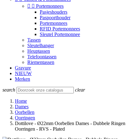


Portemonnees
Pasjeshouders
Paspoorthouder
Portemonnees
RFID Portemonnees
Sleutel Portemonnee
Tassen
Sleutelhanger
Heuptassen
Telefoontassen
Riementassen
Gravure
NIEUW
Merken
search
clear
Home
Dames
Oorbellen
Oorringen
Dottilove - Ø22mm Oorbellen Dames - Dubbele Ringen
Oorringen - RVS - Plated