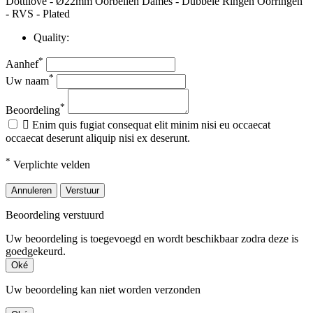
Dottilove - Ø22mm Oorbellen Dames - Dubbele Ringen Oorringen
- RVS - Plated
Quality:
*
Aanhef
*
Uw naam
*
Beoordeling

Enim quis fugiat consequat elit minim nisi eu occaecat
occaecat deserunt aliquip nisi ex deserunt.
*
Verplichte velden
Annuleren
Verstuur
Beoordeling verstuurd
Uw beoordeling is toegevoegd en wordt beschikbaar zodra deze is
goedgekeurd.
Oké
Uw beoordeling kan niet worden verzonden