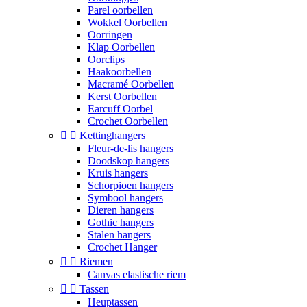
Parel oorbellen
Wokkel Oorbellen
Oorringen
Klap Oorbellen
Oorclips
Haakoorbellen
Macramé Oorbellen
Kerst Oorbellen
Earcuff Oorbel
Crochet Oorbellen


Kettinghangers
Fleur-de-lis hangers
Doodskop hangers
Kruis hangers
Schorpioen hangers
Symbool hangers
Dieren hangers
Gothic hangers
Stalen hangers
Crochet Hanger


Riemen
Canvas elastische riem


Tassen
Heuptassen