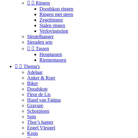


Ringen
Doodskop ringen
Ringen met steen
Zegelringen
Stalen ringen
Verlovingsring
Sleutelhanger
Sieraden sets


Tassen
Heuptassen
Riementassen


Thema's
Adelaar
Anker & Roer
Biker
Doodskop
Fleur de Lis
Hand van Fatima
Gravure
Schorpioen
Spin
Thor’s hamer
Engel Vleugel
Kruis