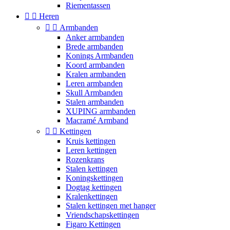
Riementassen


Heren


Armbanden
Anker armbanden
Brede armbanden
Konings Armbanden
Koord armbanden
Kralen armbanden
Leren armbanden
Skull Armbanden
Stalen armbanden
XUPING armbanden
Macramé Armband


Kettingen
Kruis kettingen
Leren kettingen
Rozenkrans
Stalen kettingen
Koningskettingen
Dogtag kettingen
Kralenkettingen
Stalen kettingen met hanger
Vriendschapskettingen
Figaro Kettingen