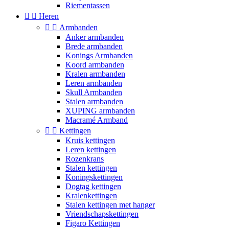
Riementassen


Heren


Armbanden
Anker armbanden
Brede armbanden
Konings Armbanden
Koord armbanden
Kralen armbanden
Leren armbanden
Skull Armbanden
Stalen armbanden
XUPING armbanden
Macramé Armband


Kettingen
Kruis kettingen
Leren kettingen
Rozenkrans
Stalen kettingen
Koningskettingen
Dogtag kettingen
Kralenkettingen
Stalen kettingen met hanger
Vriendschapskettingen
Figaro Kettingen