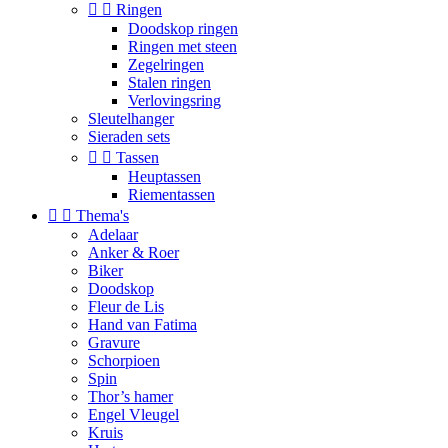


Ringen
Doodskop ringen
Ringen met steen
Zegelringen
Stalen ringen
Verlovingsring
Sleutelhanger
Sieraden sets


Tassen
Heuptassen
Riementassen


Thema's
Adelaar
Anker & Roer
Biker
Doodskop
Fleur de Lis
Hand van Fatima
Gravure
Schorpioen
Spin
Thor’s hamer
Engel Vleugel
Kruis