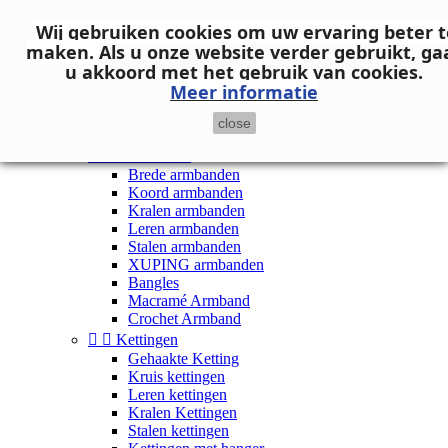
Neem contact op
Wij gebruiken cookies om uw ervaring beter t

Inloggen
maken.
Als u onze website verder gebruikt, ga
shopping_cart
Winkelwagen
(0)
u akkoord met het gebruik van cookies.

Meer informatie
close


Dames


Armbanden
Brede armbanden
Koord armbanden
Kralen armbanden
Leren armbanden
Stalen armbanden
XUPING armbanden
Bangles
Macramé Armband
Crochet Armband


Kettingen
Gehaakte Ketting
Kruis kettingen
Leren kettingen
Kralen Kettingen
Stalen kettingen