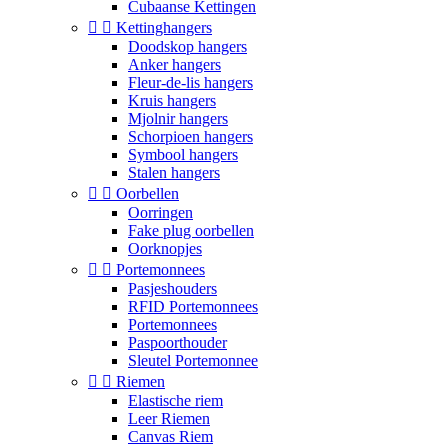
Cubaanse Kettingen


Kettinghangers
Doodskop hangers
Anker hangers
Fleur-de-lis hangers
Kruis hangers
Mjolnir hangers
Schorpioen hangers
Symbool hangers
Stalen hangers


Oorbellen
Oorringen
Fake plug oorbellen
Oorknopjes


Portemonnees
Pasjeshouders
RFID Portemonnees
Portemonnees
Paspoorthouder
Sleutel Portemonnee


Riemen
Elastische riem
Leer Riemen
Canvas Riem