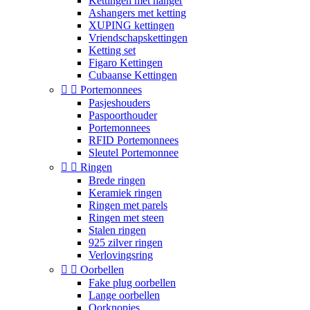
Kettingen met hanger
Ashangers met ketting
XUPING kettingen
Vriendschapskettingen
Ketting set
Figaro Kettingen
Cubaanse Kettingen


Portemonnees
Pasjeshouders
Paspoorthouder
Portemonnees
RFID Portemonnees
Sleutel Portemonnee


Ringen
Brede ringen
Keramiek ringen
Ringen met parels
Ringen met steen
Stalen ringen
925 zilver ringen
Verlovingsring


Oorbellen
Fake plug oorbellen
Lange oorbellen
Oorknopjes