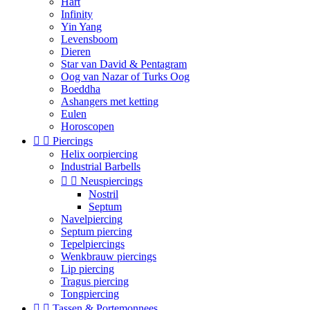
Hart
Infinity
Yin Yang
Levensboom
Dieren
Star van David & Pentagram
Oog van Nazar of Turks Oog
Boeddha
Ashangers met ketting
Eulen
Horoscopen


Piercings
Helix oorpiercing
Industrial Barbells


Neuspiercings
Nostril
Septum
Navelpiercing
Septum piercing
Tepelpiercings
Wenkbrauw piercings
Lip piercing
Tragus piercing
Tongpiercing


Tassen & Portemonnees