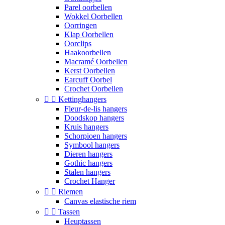
Parel oorbellen
Wokkel Oorbellen
Oorringen
Klap Oorbellen
Oorclips
Haakoorbellen
Macramé Oorbellen
Kerst Oorbellen
Earcuff Oorbel
Crochet Oorbellen


Kettinghangers
Fleur-de-lis hangers
Doodskop hangers
Kruis hangers
Schorpioen hangers
Symbool hangers
Dieren hangers
Gothic hangers
Stalen hangers
Crochet Hanger


Riemen
Canvas elastische riem


Tassen
Heuptassen