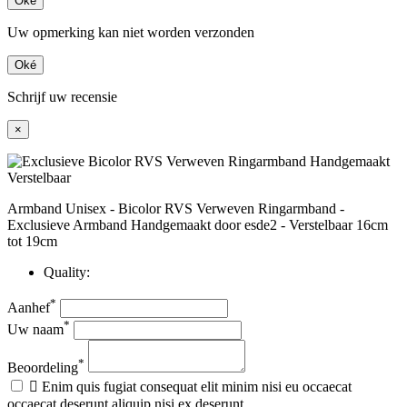
Oké
Uw opmerking kan niet worden verzonden
Oké
Schrijf uw recensie
×
Armband Unisex - Bicolor RVS Verweven Ringarmband -
Exclusieve Armband Handgemaakt door esde2 - Verstelbaar 16cm
tot 19cm
Quality:
*
Aanhef
*
Uw naam
*
Beoordeling

Enim quis fugiat consequat elit minim nisi eu occaecat
occaecat deserunt aliquip nisi ex deserunt.