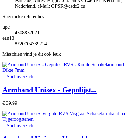
esde2 ®, Adres: Birgitta-Gracht 33, 6465 EL Kerkrade,
Nederland, eMail: GPSR@esde2.eu
Specifieke referenties
upc
4308832021
ean13
8720704339214
Misschien vind je dit ook leuk

Snel overzicht
Armband Unisex - Gepolijst...
€ 39,99

Snel overzicht