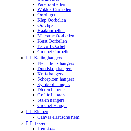
Parel oorbellen
Wokkel Oorbellen
Oorringen
Klap Oorbellen
Oorclips
Haakoorbellen
Macramé Oorbellen
Kerst Oorbellen
Earcuff Oorbel
Crochet Oorbellen


Kettinghangers
Fleur-de-lis hangers
Doodskop hangers
Kruis hangers
Schorpioen hangers
Symbool hangers
Dieren hangers
Gothic hangers
Stalen hangers
Crochet Hanger


Riemen
Canvas elastische riem


Tassen
Heuptassen