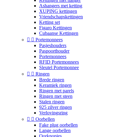
Kettingen met hanger
Ashangers met ketting
XUPING kettingen
Vriendschapskettingen
Ketting set
Figaro Kettingen
Cubaanse Kettingen


Portemonnees
Pasjeshouders
Paspoorthouder
Portemonnees
RFID Portemonnees
Sleutel Portemonnee


Ringen
Brede ringen
Keramiek ringen
Ringen met parels
Ringen met steen
Stalen ringen
925 zilver ringen
Verlovingsring


Oorbellen
Fake plug oorbellen
Lange oorbellen
Oorknopjes