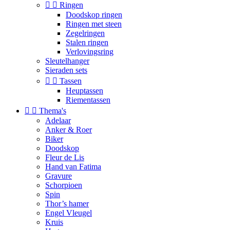


Ringen
Doodskop ringen
Ringen met steen
Zegelringen
Stalen ringen
Verlovingsring
Sleutelhanger
Sieraden sets


Tassen
Heuptassen
Riementassen


Thema's
Adelaar
Anker & Roer
Biker
Doodskop
Fleur de Lis
Hand van Fatima
Gravure
Schorpioen
Spin
Thor’s hamer
Engel Vleugel
Kruis