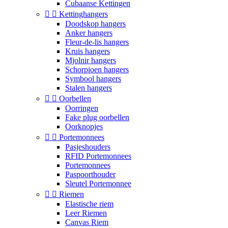
Cubaanse Kettingen


Kettinghangers
Doodskop hangers
Anker hangers
Fleur-de-lis hangers
Kruis hangers
Mjolnir hangers
Schorpioen hangers
Symbool hangers
Stalen hangers


Oorbellen
Oorringen
Fake plug oorbellen
Oorknopjes


Portemonnees
Pasjeshouders
RFID Portemonnees
Portemonnees
Paspoorthouder
Sleutel Portemonnee


Riemen
Elastische riem
Leer Riemen
Canvas Riem