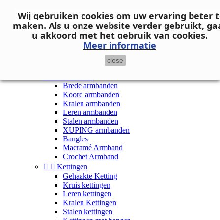
Neem contact op
Wij gebruiken cookies om uw ervaring beter t

Inloggen
maken.
Als u onze website verder gebruikt, ga
shopping_cart
Winkelwagen
(0)
u akkoord met het gebruik van cookies.

Meer informatie
close


Dames


Armbanden
Brede armbanden
Koord armbanden
Kralen armbanden
Leren armbanden
Stalen armbanden
XUPING armbanden
Bangles
Macramé Armband
Crochet Armband


Kettingen
Gehaakte Ketting
Kruis kettingen
Leren kettingen
Kralen Kettingen
Stalen kettingen