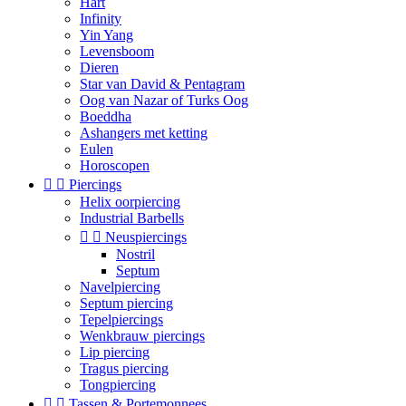
Hart
Infinity
Yin Yang
Levensboom
Dieren
Star van David & Pentagram
Oog van Nazar of Turks Oog
Boeddha
Ashangers met ketting
Eulen
Horoscopen


Piercings
Helix oorpiercing
Industrial Barbells


Neuspiercings
Nostril
Septum
Navelpiercing
Septum piercing
Tepelpiercings
Wenkbrauw piercings
Lip piercing
Tragus piercing
Tongpiercing


Tassen & Portemonnees