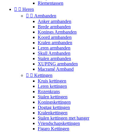
Riementassen


Heren


Armbanden
Anker armbanden
Brede armbanden
Konings Armbanden
Koord armbanden
Kralen armbanden
Leren armbanden
Skull Armbanden
Stalen armbanden
XUPING armbanden
Macramé Armband


Kettingen
Kruis kettingen
Leren kettingen
Rozenkrans
Stalen kettingen
Koningskettingen
Dogtag kettingen
Kralenkettingen
Stalen kettingen met hanger
Vriendschapskettingen
Figaro Kettingen