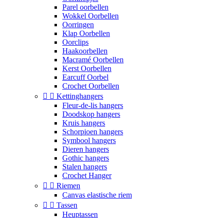
Parel oorbellen
Wokkel Oorbellen
Oorringen
Klap Oorbellen
Oorclips
Haakoorbellen
Macramé Oorbellen
Kerst Oorbellen
Earcuff Oorbel
Crochet Oorbellen


Kettinghangers
Fleur-de-lis hangers
Doodskop hangers
Kruis hangers
Schorpioen hangers
Symbool hangers
Dieren hangers
Gothic hangers
Stalen hangers
Crochet Hanger


Riemen
Canvas elastische riem


Tassen
Heuptassen