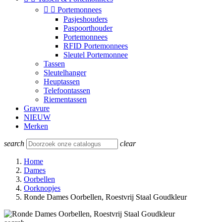


Portemonnees
Pasjeshouders
Paspoorthouder
Portemonnees
RFID Portemonnees
Sleutel Portemonnee
Tassen
Sleutelhanger
Heuptassen
Telefoontassen
Riementassen
Gravure
NIEUW
Merken
search
clear
Home
Dames
Oorbellen
Oorknopjes
Ronde Dames Oorbellen, Roestvrij Staal Goudkleur