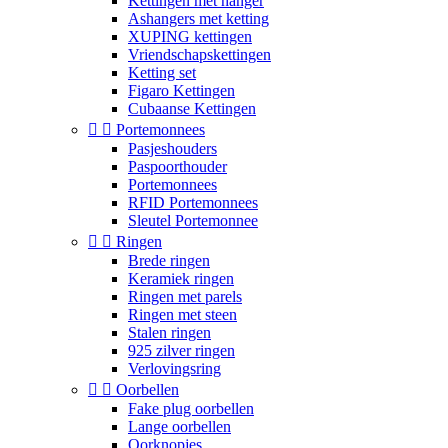
Kettingen met hanger
Ashangers met ketting
XUPING kettingen
Vriendschapskettingen
Ketting set
Figaro Kettingen
Cubaanse Kettingen


Portemonnees
Pasjeshouders
Paspoorthouder
Portemonnees
RFID Portemonnees
Sleutel Portemonnee


Ringen
Brede ringen
Keramiek ringen
Ringen met parels
Ringen met steen
Stalen ringen
925 zilver ringen
Verlovingsring


Oorbellen
Fake plug oorbellen
Lange oorbellen
Oorknopjes