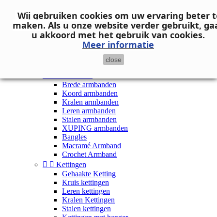
Neem contact op
Wij gebruiken cookies om uw ervaring beter t

Inloggen
maken.
Als u onze website verder gebruikt, ga
shopping_cart
Winkelwagen
(0)
u akkoord met het gebruik van cookies.

Meer informatie
close


Dames


Armbanden
Brede armbanden
Koord armbanden
Kralen armbanden
Leren armbanden
Stalen armbanden
XUPING armbanden
Bangles
Macramé Armband
Crochet Armband


Kettingen
Gehaakte Ketting
Kruis kettingen
Leren kettingen
Kralen Kettingen
Stalen kettingen