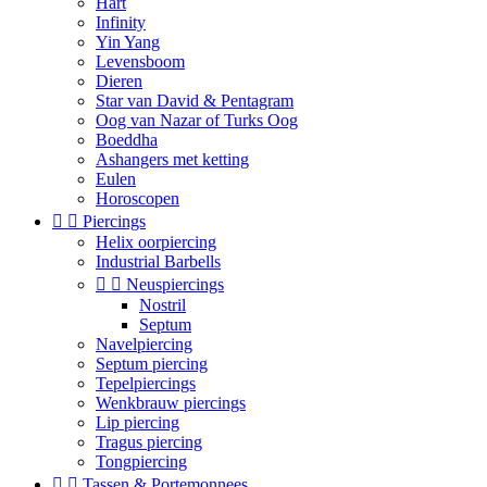
Hart
Infinity
Yin Yang
Levensboom
Dieren
Star van David & Pentagram
Oog van Nazar of Turks Oog
Boeddha
Ashangers met ketting
Eulen
Horoscopen


Piercings
Helix oorpiercing
Industrial Barbells


Neuspiercings
Nostril
Septum
Navelpiercing
Septum piercing
Tepelpiercings
Wenkbrauw piercings
Lip piercing
Tragus piercing
Tongpiercing


Tassen & Portemonnees