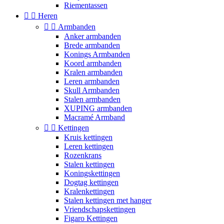
Riementassen


Heren


Armbanden
Anker armbanden
Brede armbanden
Konings Armbanden
Koord armbanden
Kralen armbanden
Leren armbanden
Skull Armbanden
Stalen armbanden
XUPING armbanden
Macramé Armband


Kettingen
Kruis kettingen
Leren kettingen
Rozenkrans
Stalen kettingen
Koningskettingen
Dogtag kettingen
Kralenkettingen
Stalen kettingen met hanger
Vriendschapskettingen
Figaro Kettingen