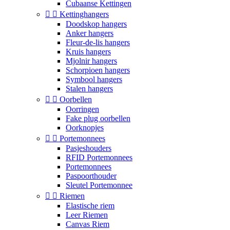
Cubaanse Kettingen


Kettinghangers
Doodskop hangers
Anker hangers
Fleur-de-lis hangers
Kruis hangers
Mjolnir hangers
Schorpioen hangers
Symbool hangers
Stalen hangers


Oorbellen
Oorringen
Fake plug oorbellen
Oorknopjes


Portemonnees
Pasjeshouders
RFID Portemonnees
Portemonnees
Paspoorthouder
Sleutel Portemonnee


Riemen
Elastische riem
Leer Riemen
Canvas Riem