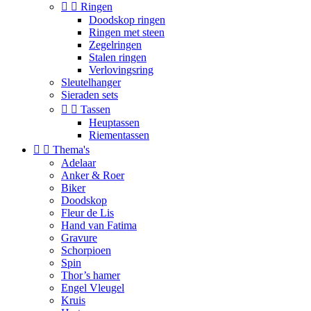


Ringen
Doodskop ringen
Ringen met steen
Zegelringen
Stalen ringen
Verlovingsring
Sleutelhanger
Sieraden sets


Tassen
Heuptassen
Riementassen


Thema's
Adelaar
Anker & Roer
Biker
Doodskop
Fleur de Lis
Hand van Fatima
Gravure
Schorpioen
Spin
Thor’s hamer
Engel Vleugel
Kruis